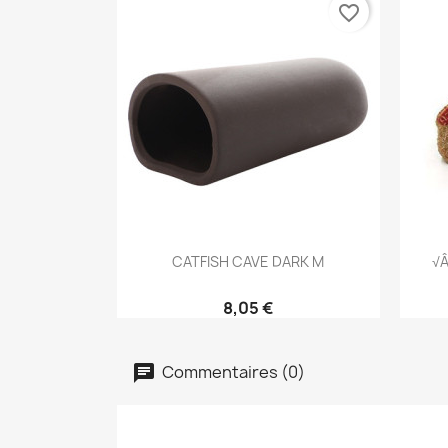
favorite_border
Aperçu rapide

CATFISH CAVE DARK M
√â
8,05 €
Commentaires (0)