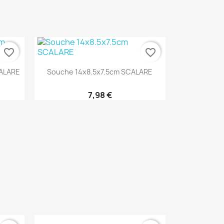
favorite_border
favorite_border
Aperçu rapide

CALARE
Souche 14x8.5x7.5cm SCALARE
7,98 €