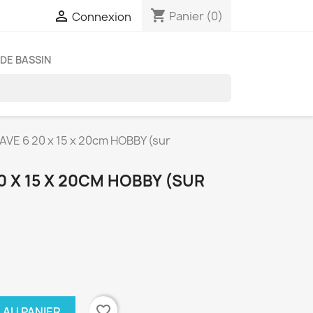
shopping_cart

Panier
(0)
Connexion
DE BASSIN
VE 6 20 x 15 x 20cm HOBBY (sur
0 X 15 X 20CM HOBBY (SUR
favorite_border
 AU PANIER