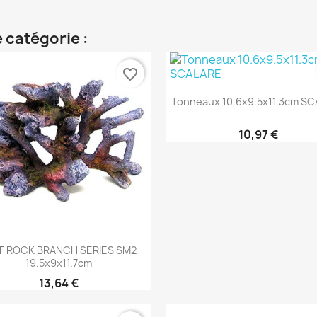
 catégorie :
favorite_border
Aperçu rapide

Tonneaux 10.6x9.5x11.3cm S
10,97 €
Aperçu rapide

F ROCK BRANCH SERIES SM2
19.5x9x11.7cm
13,64 €