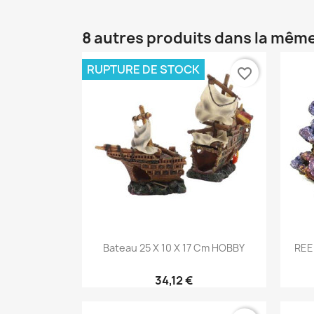
8 autres produits dans la même
RUPTURE DE STOCK
favorite_border
Aperçu rapide

Bateau 25 X 10 X 17 Cm HOBBY
REE
34,12 €