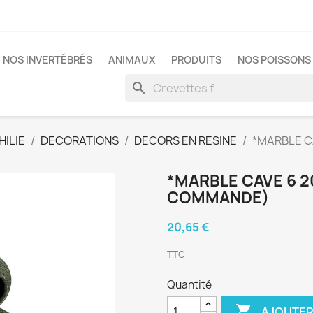
NOS INVERTÉBRÉS
ANIMAUX
PRODUITS
NOS POISSONS 
search
ILIE
DECORATIONS
DECORS EN RESINE
*MARBLE CA
*MARBLE CAVE 6 2
COMMANDE)
20,65 €
TTC
Quantité

AJOUTER