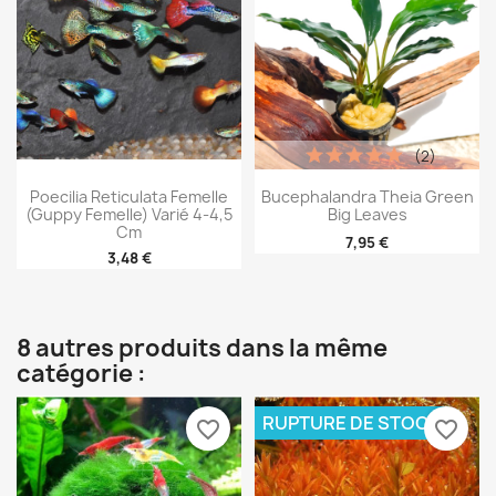
(2)
Poecilia Reticulata Femelle
Bucephalandra Theia Green
(Guppy Femelle) Varié 4-4,5
Big Leaves
Cm
7,95 €
3,48 €
8 autres produits dans la même
catégorie :
RUPTURE DE STOCK
favorite_border
favorite_border