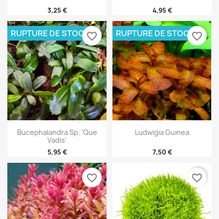
3,25 €
4,95 €
RUPTURE DE STOCK
RUPTURE DE STOCK
favorite_border
favorite_border
Bucephalandra Sp. 'Que
Ludwigia Guinea
Vadis'
5,95 €
7,50 €
favorite_border
favorite_border