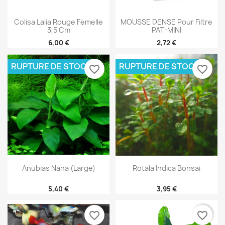
Colisa Lalia Rouge Femelle
MOUSSE DENSE Pour Filtre
3,5 Cm
PAT-MINI
6,00 €
2,72 €
RUPTURE DE STOCK
RUPTURE DE STOCK
favorite_border
favorite_border
Anubias Nana (large)
Rotala Indica Bonsai
5,40 €
3,95 €
favorite_border
favorite_border