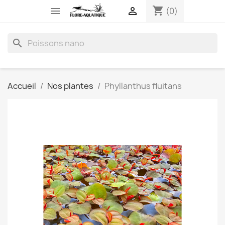
shopping_cart


(0)
search
Accueil
Nos plantes
Phyllanthus fluitans