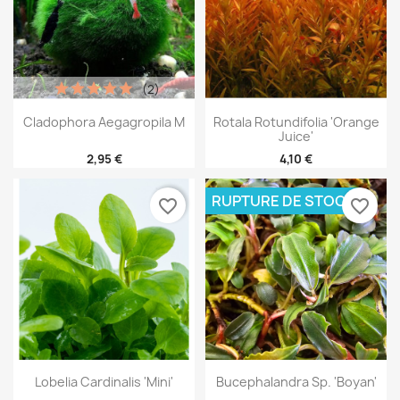
(2)
Cladophora Aegagropila M
Rotala Rotundifolia 'orange
Juice'
2,95 €
4,10 €
RUPTURE DE STOCK
favorite_border
favorite_border
Lobelia Cardinalis 'Mini'
Bucephalandra Sp. 'Boyan'