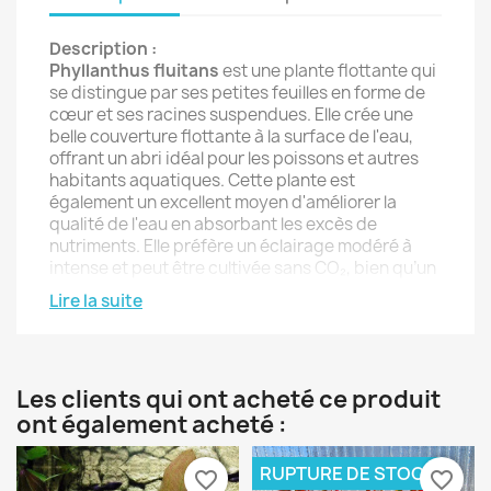
Description :
Phyllanthus fluitans
est une plante flottante qui
se distingue par ses petites feuilles en forme de
cœur et ses racines suspendues. Elle crée une
belle couverture flottante à la surface de l'eau,
offrant un abri idéal pour les poissons et autres
habitants aquatiques. Cette plante est
également un excellent moyen d'améliorer la
qualité de l'eau en absorbant les excès de
nutriments. Elle préfère un éclairage modéré à
intense et peut être cultivée sans CO₂, bien qu’un
ajout de CO₂ favorise une croissance plus rapide
Lire la suite
et plus saine.
Caractéristiques :
Origine :
Afrique
Les clients qui ont acheté ce produit
Hauteur :
5 - 10 cm
ont également acheté :
Éclairage :
Modéré à intense
CO₂ :
Non essentiel, mais favorise une
RUPTURE DE STOCK
croissance rapide
favorite_border
favorite_border