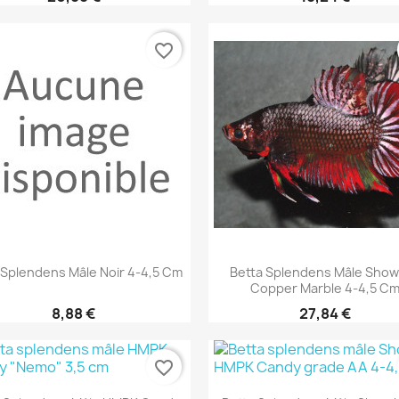
favorite_border
Aperçu rapide
Aperçu rapide


 Splendens Mâle Noir 4-4,5 Cm
Betta Splendens Mâle Sho
Copper Marble 4-4,5 C
8,88 €
27,84 €
favorite_border
Aperçu rapide
Aperçu rapide

