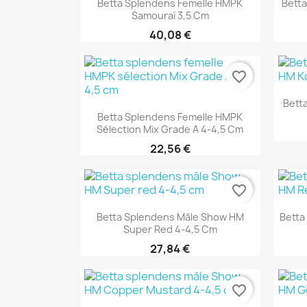
Betta Splendens Femelle HMPK
Bett
Samouraï 3,5 Cm
40,08 €
favorite_border
Bett
Aperçu rapide

Betta Splendens Femelle HMPK
Sélection Mix Grade A 4-4,5 Cm
22,56 €
favorite_border
Aperçu rapide

Betta Splendens Mâle Show HM
Betta
Super Red 4-4,5 Cm
27,84 €
favorite_border