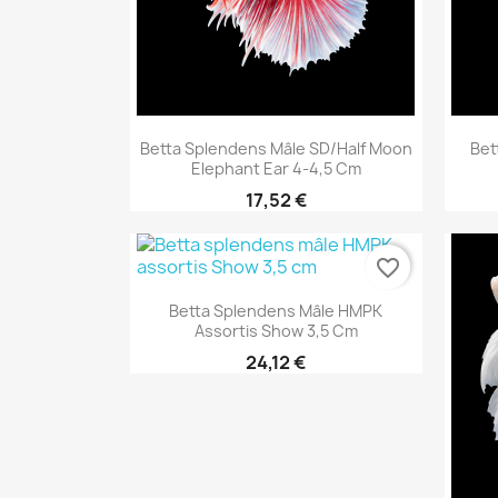
Aperçu rapide

Betta Splendens Mâle SD/Half Moon
Bet
Elephant Ear 4-4,5 Cm
17,52 €
favorite_border
Aperçu rapide

Betta Splendens Mâle HMPK
Assortis Show 3,5 Cm
24,12 €