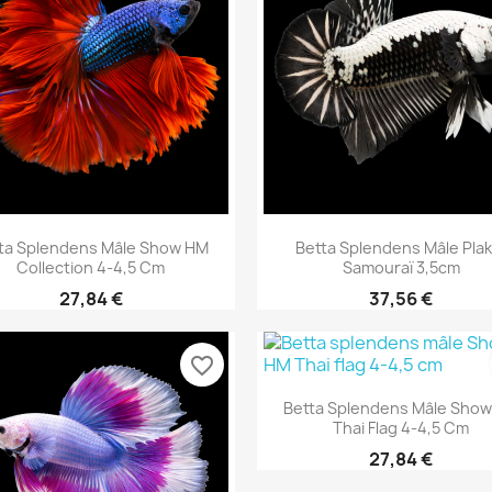
Aperçu rapide
Aperçu rapide


ta Splendens Mâle Show HM
Betta Splendens Mâle Plak
Collection 4-4,5 Cm
Samouraï 3,5cm
27,84 €
37,56 €
favorite_border
Aperçu rapide

Betta Splendens Mâle Sho
Thai Flag 4-4,5 Cm
27,84 €