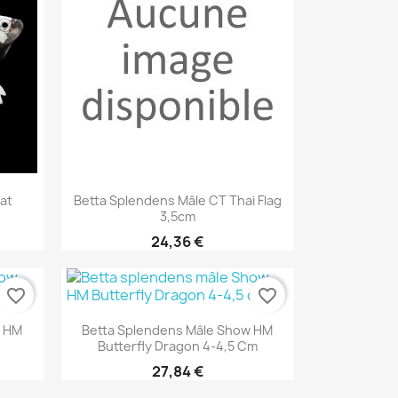
Aperçu rapide

at
Betta Splendens Mâle CT Thai Flag
3,5cm
24,36 €
favorite_border
favorite_border
Aperçu rapide

w HM
Betta Splendens Mâle Show HM
Butterfly Dragon 4-4,5 Cm
27,84 €