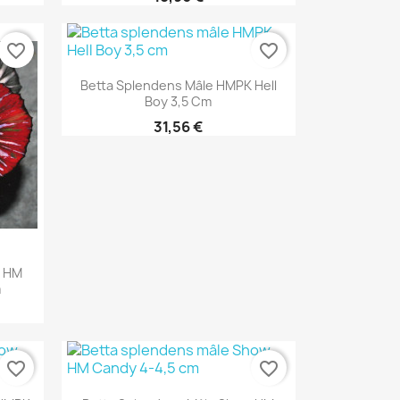
favorite_border
favorite_border
Aperçu rapide

Betta Splendens Mâle HMPK Hell
Boy 3,5 Cm
31,56 €
w HM
m
favorite_border
favorite_border
Aperçu rapide
