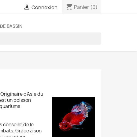
shopping_cart

Panier
(0)
Connexion
DE BASSIN
Originaire d’Asie du
est un poisson
 aquariums
s conseillé de le
ombats. Grâce à son
ut aquarium.