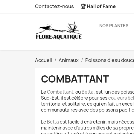
Contactez-nous
🏆 Hall of Fame
NOS PLANTES
Accueil
Animaux
Poissons d'eau douc
COMBATTANT
Le
Combattant
, ou
Betta
, est l’un des poi
Sud-Est, il est célèbre pour ses
couleurs éc
territorial et solitaire, ce qui en fait un 
communautaires avec des poissons pacifiq
Le
Betta
est facile à entretenir, mais nécessi
maintenir avec d’autres mâles de sa propr
caractère affirmé et à son aspect majestue