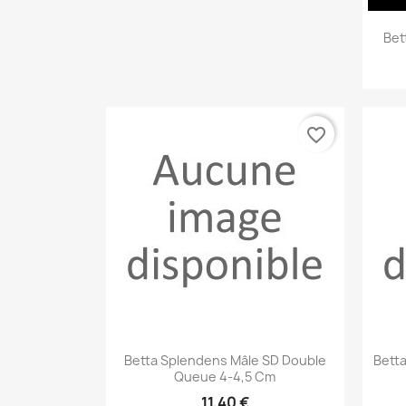
Bet
favorite_border
Aperçu rapide

Betta Splendens Mâle SD Double
Betta
Queue 4-4,5 Cm
11,40 €