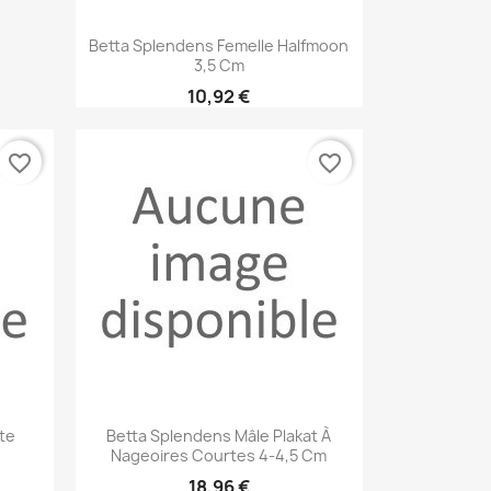
Aperçu rapide

Betta Splendens Femelle Halfmoon
3,5 Cm
10,92 €
favorite_border
favorite_border
Aperçu rapide

te
Betta Splendens Mâle Plakat À
Nageoires Courtes 4-4,5 Cm
18,96 €