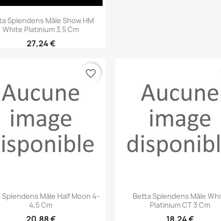
Aperçu rapide

ta Splendens Mâle Show HM
White Platinium 3,5 Cm
27,24 €
favorite_border
Aperçu rapide
Aperçu rapide


 Splendens Mâle Half Moon 4-
Betta Splendens Mâle Whi
4,5 Cm
Platinium CT 3 Cm
20,88 €
18,24 €