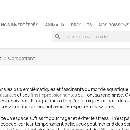
NOS INVERTÉBRÉS
ANIMAUX
PRODUITS
NOS POISSONS 
search
e
Combattant
ssons les plus emblématiques et fascinants du monde aquatique. 
latantes
et ses
fins impressionnantes
qui font sa renommée. C’
excellent choix pour les aquariums d'espèces uniques ou pour des
ues attention cependant avec les espèces envisagées.
te un espace suffisant pour nager et éviter le stress. Il n’est pa
e espèce, car leur tempérament belliqueux peut mener à des c
ux, le
Combattant
ajoute de la
dynamique
et de
l’élégance
à to