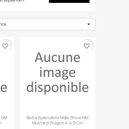

nce
favorite_border
favorite_border
Aperçu rapide

w HM
Betta Splendens Mâle Show HM
m
Mustard Dragon 4-4,5 Cm