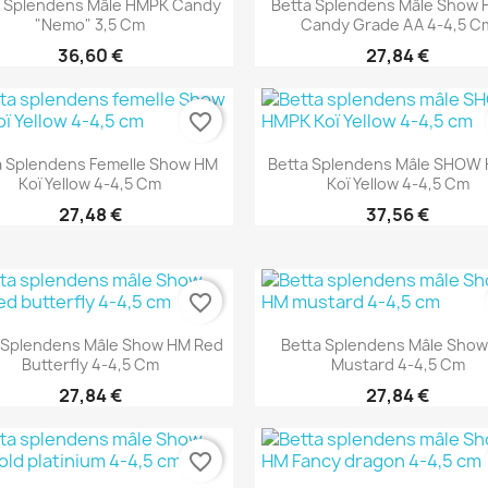
a Splendens Mâle HMPK Candy
Betta Splendens Mâle Show
"Nemo" 3,5 Cm
Candy Grade AA 4-4,5 C
36,60 €
27,84 €
favorite_border
Aperçu rapide
Aperçu rapide


a Splendens Femelle Show HM
Betta Splendens Mâle SHOW
Koï Yellow 4-4,5 Cm
Koï Yellow 4-4,5 Cm
27,48 €
37,56 €
favorite_border
Aperçu rapide
Aperçu rapide


 Splendens Mâle Show HM Red
Betta Splendens Mâle Sho
Butterfly 4-4,5 Cm
Mustard 4-4,5 Cm
27,84 €
27,84 €
favorite_border