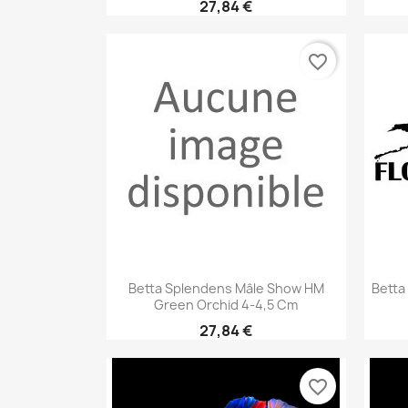
27,84 €
favorite_border
Aperçu rapide

Betta Splendens Mâle Show HM
Betta
Green Orchid 4-4,5 Cm
27,84 €
favorite_border