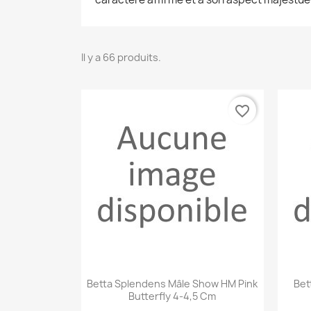
Il y a 66 produits.
favorite_border
Aperçu rapide

Betta Splendens Mâle Show HM Pink
Bet
Butterfly 4-4,5 Cm