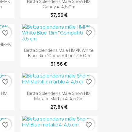
 HMPK
Betta Splendens Mâle Show HM
m
Candy 4-4,5 Cm
37,56 €
favorite_border
favorite_border
 HMPK
Aperçu rapide

Betta Splendens Mâle HMPK White
Blue-Rim "Competition" 3,5 Cm
31,56 €
favorite_border
favorite_border
Aperçu rapide

w HM
Betta Splendens Mâle Show HM
Metallic Marble 4-4,5 Cm
27,84 €
favorite_border
favorite_border