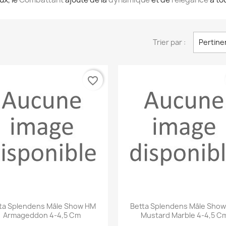
Trier par :
Pertine
favorite_border
Aperçu rapide
Aperçu rapide


ta Splendens Mâle Show HM
Betta Splendens Mâle Sho
Armageddon 4-4,5 Cm
Mustard Marble 4-4,5 C