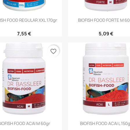
Aperçu rapide
Aperçu rapide


ISH FOOD REGULAR XXL 170gr
BIOFISH FOOD FORTE M 60
7,55 €
5,09 €
favorite_border
Aperçu rapide
Aperçu rapide


BIOFISH FOOD ACAI M 60gr
BIOFISH FOOD ACAI L 150g