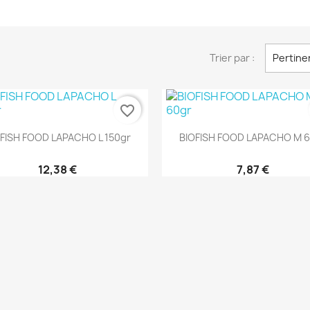
Trier par :
Pertine
favorite_border
Aperçu rapide
Aperçu rapide


FISH FOOD LAPACHO L 150gr
BIOFISH FOOD LAPACHO M 
12,38 €
7,87 €