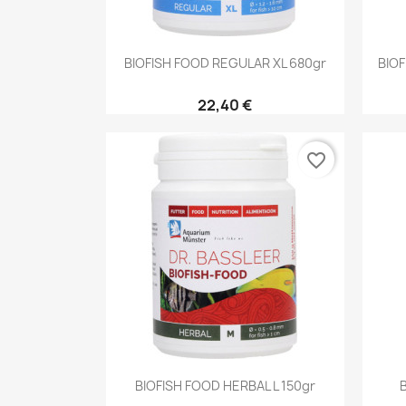
Aperçu rapide

BIOFISH FOOD REGULAR XL 680gr
BIOF
22,40 €
favorite_border
Aperçu rapide

BIOFISH FOOD HERBAL L 150gr