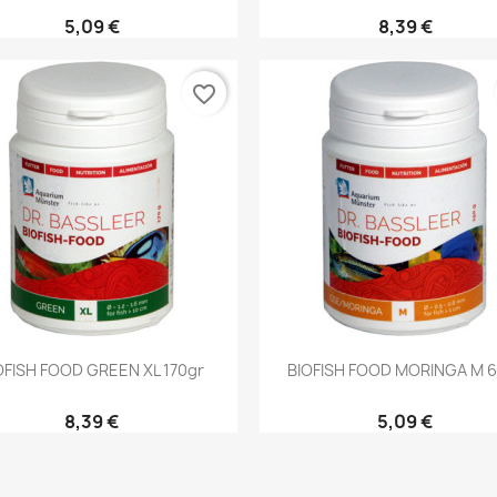
5,09 €
8,39 €
favorite_border
Aperçu rapide
Aperçu rapide


OFISH FOOD GREEN XL 170gr
BIOFISH FOOD MORINGA M 
8,39 €
5,09 €