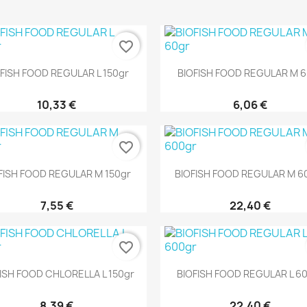
favorite_border
Aperçu rapide
Aperçu rapide


FISH FOOD REGULAR L 150gr
BIOFISH FOOD REGULAR M 6
10,33 €
6,06 €
favorite_border
Aperçu rapide
Aperçu rapide


FISH FOOD REGULAR M 150gr
BIOFISH FOOD REGULAR M 6
7,55 €
22,40 €
favorite_border
Aperçu rapide
Aperçu rapide


ISH FOOD CHLORELLA L 150gr
BIOFISH FOOD REGULAR L 6
8,39 €
22,40 €