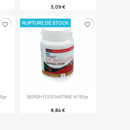
5,09 €
RUPTURE DE STOCK
favorite_border
favorite_border
Aperçu rapide

60gr
BIOFISH FOOD MATRINE M 150gr
8,84 €