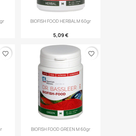
Aperçu rapide

gr
BIOFISH FOOD HERBAL M 60gr
5,09 €
favorite_border
favorite_border
Aperçu rapide

r
BIOFISH FOOD GREEN M 60gr