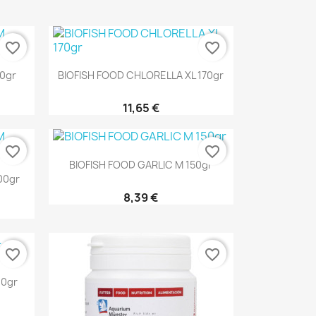
favorite_border
favorite_border
Aperçu rapide

0gr
BIOFISH FOOD CHLORELLA XL 170gr
11,65 €
favorite_border
favorite_border
Aperçu rapide

BIOFISH FOOD GARLIC M 150gr
00gr
8,39 €
favorite_border
favorite_border
00gr