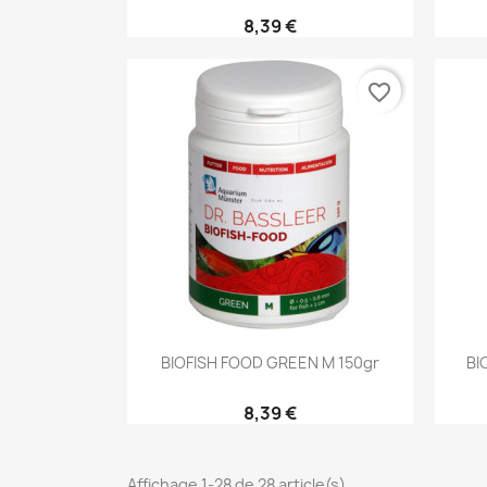
8,39 €
favorite_border
Aperçu rapide

BIOFISH FOOD GREEN M 150gr
BI
8,39 €
Affichage 1-28 de 28 article(s)