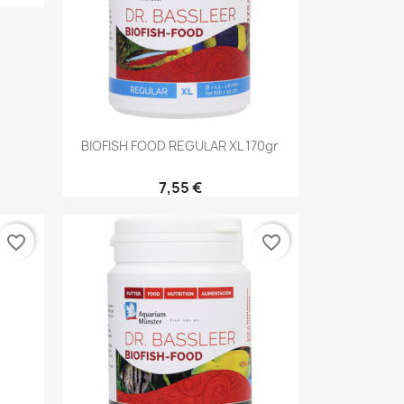
Aperçu rapide

BIOFISH FOOD REGULAR XL 170gr
7,55 €
favorite_border
favorite_border