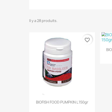
Il y a 28 produits.
favorite_border
BIO
Aperçu rapide

BIOFISH FOOD PUMPKIN L 150gr