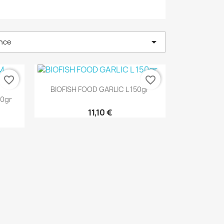

nce
favorite_border
favorite_border
Aperçu rapide

BIOFISH FOOD GARLIC L 150gr
60gr
11,10 €