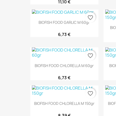
11,10 €
favorite_border
Aperçu rapide

BIOFISH FOOD GARLIC M 60gr
BIO
6,73 €
favorite_border
Aperçu rapide

BIOFISH FOOD CHLORELLA M 60gr
BIO
6,73 €
favorite_border
Aperçu rapide

BIOFISH FOOD CHLORELLA M 150gr
BIOF
8,39 €