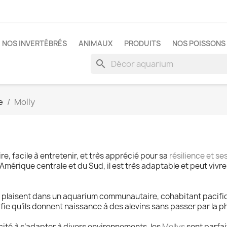
NOS INVERTÉBRÉS
ANIMAUX
PRODUITS
NOS POISSONS 
search
e
Molly
e, facile à entretenir, et très apprécié pour sa
résilience et se
Amérique centrale et du Sud, il est très adaptable et peut vi
e plaisent dans un aquarium communautaire, cohabitant pacif
nifie qu’ils donnent naissance à des alevins sans passer par la 
cité à s’adapter à divers environnements, les
Mollys
sont parfai