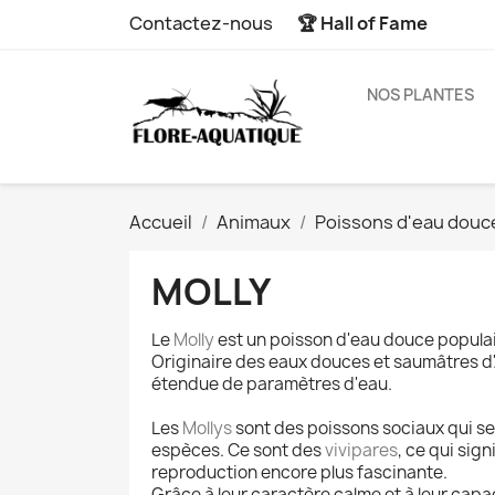
Contactez-nous
🏆 Hall of Fame
NOS PLANTES
Accueil
Animaux
Poissons d'eau douc
MOLLY
Le
Molly
est un poisson d'eau douce populair
Originaire des eaux douces et saumâtres d'
étendue de paramètres d'eau.
Les
Mollys
sont des poissons sociaux qui s
espèces. Ce sont des
vivipares
, ce qui sig
reproduction encore plus fascinante.
Grâce à leur caractère calme et à leur capa