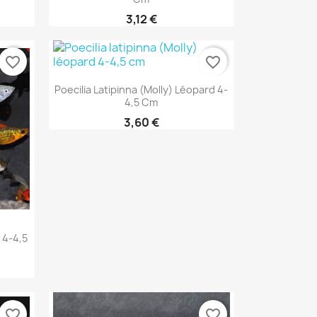
3,12 €
favorite_border
favorite_border
Aperçu rapide

Poecilia Latipinna (Molly) Léopard 4-
4,5 Cm
3,60 €
é 4-4,5
favorite_border
favorite_border