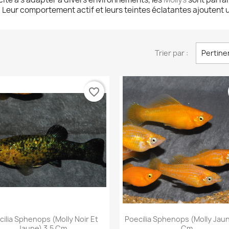
 Leur comportement actif et leurs teintes éclatantes ajoutent 
Trier par :
Pertine
favorite_border
Aperçu rapide
Aperçu rapide


cilia Sphenops (Molly Noir Et
Poecilia Sphenops (Molly Jaun
Jaune) 3,5 Cm
Cm