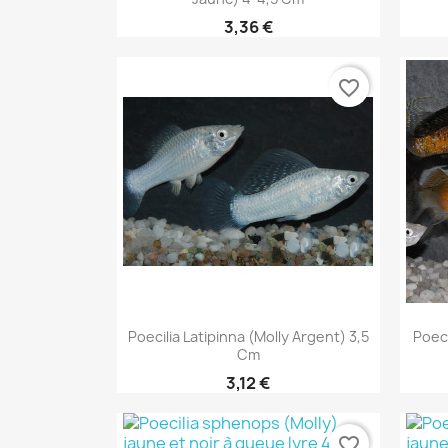
3,36 €
favorite_border
Aperçu rapide

Poecilia Latipinna (Molly Argent) 3,5
Poeci
Cm
3,12 €
favorite_border