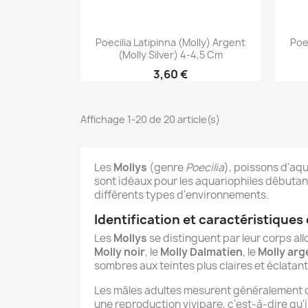
Aperçu rapide

Poecilia Latipinna (Molly) Argent
Poe
(Molly Silver) 4-4,5 Cm
3,60 €
Affichage 1-20 de 20 article(s)
Les
Mollys
(genre
Poecilia
), poissons d'aqu
sont idéaux pour les aquariophiles débutan
différents types d'environnements.
Identification et caractéristiques
Les
Mollys
se distinguent par leur corps allo
Molly noir
, le
Molly Dalmatien
, le
Molly arg
sombres aux teintes plus claires et éclatant
Les mâles adultes mesurent généralement de
une reproduction vivipare, c'est-à-dire qu