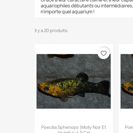
aquariophiles débutants ou intermédiaires.
n’importe quel aquarium !
Il y a 20 produits.
favorite_border
Aperçu rapide

Poecilia Sphenops (Molly Noir Et
Poe
Jaune) 4-4,5 Cm