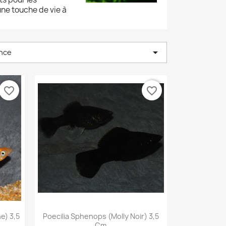
une touche de vie à

nce
favorite_border
favorite_border
Aperçu rapide

e) 3,5
Poecilia Sphenops (Molly Noir) 3,5
Cm