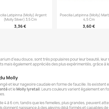
Aperçu rapide
Aperçu rapide


cilia Latipinna (Molly) Argent
Poecilia Latipinna (Molly) Mar
(Molly Silver) 3,5 Cm
4,5 Cm
3,36 €
3,60 €
arium d'eau douce, sont très populaires pour leur beauté, leur nat
ts mais également appréciés des plus expérimentés, grâce à leu
 du Molly
ngé et leur nageoire caudale en forme de faucille. Ils existent e
enté
et le
Molly lyretail
. Leurs couleurs varient également en f
es.
 4 à 6 cm, tandis que les femelles, plus grandes, peuvent atte
'ils donnent naissance à des alevins déjà formés et capables 