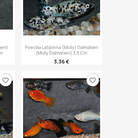
Aperçu rapide

gent
Poecilia Latipinna (Molly) Dalmatien
Cm
(Molly Dalmatien) 3,5 Cm
3,36 €
favorite_border
favorite_border