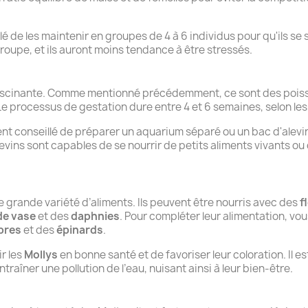
illé de les maintenir en groupes de 4 à 6 individus pour qu'ils s
roupe, et ils auront moins tendance à être stressés.
fascinante. Comme mentionné précédemment, ce sont des poisso
Le processus de gestation dure entre 4 et 6 semaines, selon les 
ent conseillé de préparer un aquarium séparé ou un bac d'alevi
levins sont capables de se nourrir de petits aliments vivants ou
grande variété d’aliments. Ils peuvent être nourris avec des
f
de vase
et des
daphnies
. Pour compléter leur alimentation, vo
bres
et des
épinards
.
r les
Mollys
en bonne santé et de favoriser leur coloration. Il e
raîner une pollution de l’eau, nuisant ainsi à leur bien-être.