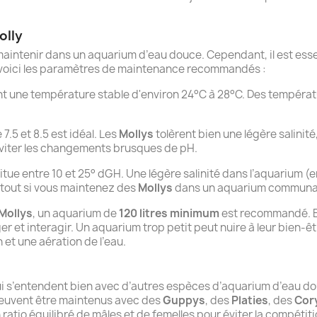
olly
maintenir dans un aquarium d’eau douce. Cependant, il est esse
, voici les paramètres de maintenance recommandés :
t une température stable d'environ 24°C à 28°C. Des températu
7.5 et 8.5 est idéal. Les
Mollys
tolèrent bien une légère salinité
'éviter les changements brusques de pH.
itue entre 10 et 25° dGH. Une légère salinité dans l’aquarium (e
rtout si vous maintenez des
Mollys
dans un aquarium communa
Mollys
, un aquarium de
120 litres minimum
est recommandé. B
et interagir. Un aquarium trop petit peut nuire à leur bien-êt
 et une aération de l’eau.
 s’entendent bien avec d’autres espèces d’aquarium d’eau douc
 peuvent être maintenus avec des
Guppys
, des
Platies
, des
Cor
 ratio équilibré de mâles et de femelles pour éviter la compéti