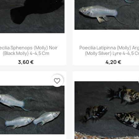
Aperçu rapide
Aperçu rapide


cilia Sphenops (Molly) Noir
Poecilia Latipinna (Molly) Ar
(Black Molly) 4-4,5 Cm
(Molly Silver) Lyre 4-4,5 
3,60 €
4,20 €
favorite_border