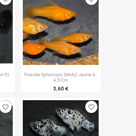
Aperçu rapide

ir Et
Poecilia Sphenops (Molly) Jaune 4-
4,5 Cm
3,60 €
favorite_border
favorite_border