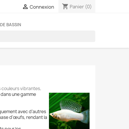
shopping_cart

Panier
(0)
Connexion
DE BASSIN
s couleurs vibrantes
.
vre dans une gamme
iquement avec d’autres
phase d'œufs, rendant la
ts pour les