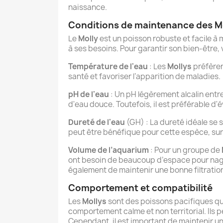
naissance.
Conditions de maintenance des M
Le
Molly
est un poisson robuste et facile à 
à ses besoins. Pour garantir son bien-être
Température de l'eau
: Les
Mollys
préfèren
santé et favoriser l’apparition de maladies.
pH de l'eau
: Un pH légèrement alcalin entre 
d'eau douce. Toutefois, il est préférable d
Dureté de l'eau
(GH) : La dureté idéale se s
peut être bénéfique pour cette espèce, su
Volume de l’aquarium
: Pour un groupe de
ont besoin de beaucoup d’espace pour nager 
également de maintenir une bonne filtration
Comportement et compatibilité
Les
Mollys
sont des poissons pacifiques qui
comportement calme et non territorial. Ils
Cependant, il est important de maintenir un