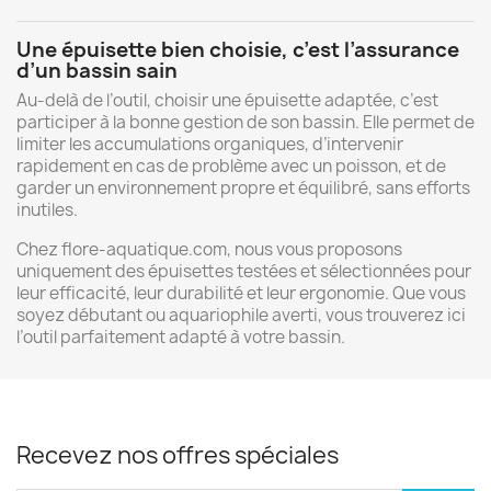
Une
épuisette
bien
choisie,
c’est
l’assurance
d’un
bassin
sain
Au-
delà
de
l’outil,
choisir
une
épuisette
adaptée,
c’est
participer
à
la
bonne
gestion
de
son
bassin.
Elle
permet
de
limiter
les
accumulations
organiques,
d’intervenir
rapidement
en
cas
de
problème
avec
un
poisson,
et
de
garder
un
environnement
propre
et
équilibré,
sans
efforts
inutiles.
Chez
flore-
aquatique.
com,
nous
vous
proposons
uniquement
des
épuisettes
testées
et
sélectionnées
pour
leur
efficacité,
leur
durabilité
et
leur
ergonomie.
Que
vous
soyez
débutant
ou
aquariophile
averti,
vous
trouverez
ici
l’outil
parfaitement
adapté
à
votre
bassin.
Recevez nos offres spéciales