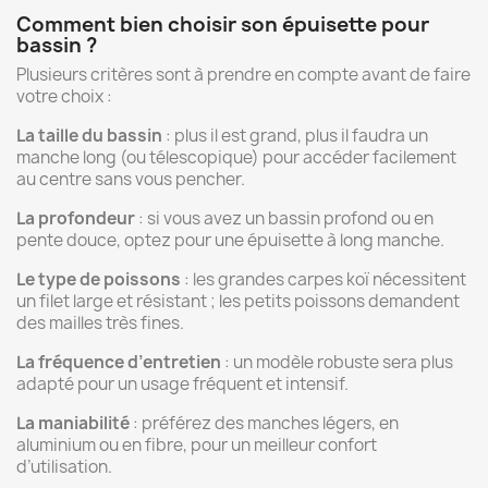
Comment
bien
choisir
son
épuisette
pour
bassin ?
Plusieurs
critères
sont
à
prendre
en
compte
avant
de
faire
votre
choix :
La
taille
du
bassin
:
plus
il
est
grand,
plus
il
faudra
un
manche
long (
ou
télescopique)
pour
accéder
facilement
au
centre
sans
vous
pencher.
La
profondeur
:
si
vous
avez
un
bassin
profond
ou
en
pente
douce,
optez
pour
une
épuisette
à
long
manche.
Le
type
de
poissons
:
les
grandes
carpes
koï
nécessitent
un
filet
large
et
résistant ;
les
petits
poissons
demandent
des
mailles
très
fines.
La
fréquence
d’entretien
:
un
modèle
robuste
sera
plus
adapté
pour
un
usage
fréquent
et
intensif.
La
maniabilité
:
préférez
des
manches
légers,
en
aluminium
ou
en
fibre,
pour
un
meilleur
confort
d’utilisation.