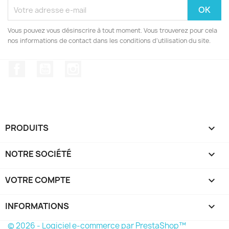
Vous pouvez vous désinscrire à tout moment. Vous trouverez pour cela
nos informations de contact dans les conditions d'utilisation du site.
Facebook
YouTube
Instagram
PRODUITS

NOTRE SOCIÉTÉ

VOTRE COMPTE

INFORMATIONS
keyboard_arrow_down
© 2026 - Logiciel e-commerce par PrestaShop™