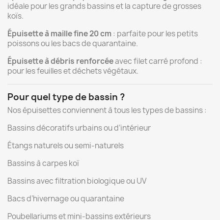
idéale
pour
les
grands
bassins
et
la
capture
de
grosses
koïs.
Épuisette
à
maille
fine
20
cm
:
parfaite
pour
les
petits
poissons
ou
les
bacs
de
quarantaine.
Épuisette
à
débris
renforcée
avec
filet
carré
profond :
pour
les
feuilles
et
déchets
végétaux.
Pour
quel
type
de
bassin ?
Nos
épuisettes
conviennent
à
tous
les
types
de
bassins :
Bassins
décoratifs
urbains
ou
d’intérieur
Étangs
naturels
ou
semi-
naturels
Bassins
à
carpes
koï
Bassins
avec
filtration
biologique
ou
UV
Bacs
d’hivernage
ou
quarantaine
Poubellariums
et
mini-
bassins
extérieurs