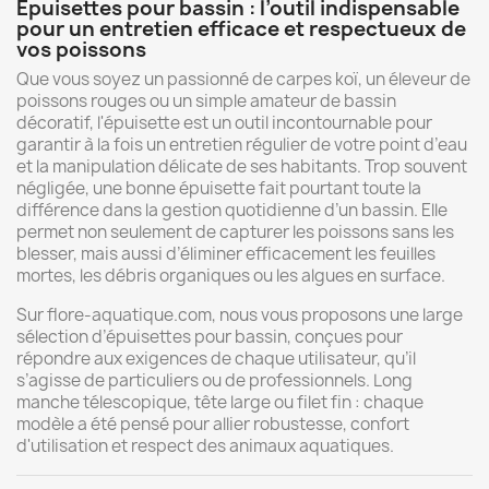
Épuisettes
pour
bassin :
l’outil
indispensable
pour
un
entretien
efficace
et
respectueux
de
vos
poissons
Que
vous
soyez
un
passionné
de
carpes
koï,
un
éleveur
de
poissons
rouges
ou
un
simple
amateur
de
bassin
décoratif,
l'épuisette
est
un
outil
incontournable
pour
garantir
à
la
fois
un
entretien
régulier
de
votre
point
d’eau
et
la
manipulation
délicate
de
ses
habitants.
Trop
souvent
négligée,
une
bonne
épuisette
fait
pourtant
toute
la
différence
dans
la
gestion
quotidienne
d’un
bassin.
Elle
permet
non
seulement
de
capturer
les
poissons
sans
les
blesser,
mais
aussi
d’éliminer
efficacement
les
feuilles
mortes,
les
débris
organiques
ou
les
algues
en
surface.
Sur
flore-
aquatique.
com,
nous
vous
proposons
une
large
sélection
d’épuisettes
pour
bassin,
conçues
pour
répondre
aux
exigences
de
chaque
utilisateur,
qu’il
s’agisse
de
particuliers
ou
de
professionnels.
Long
manche
télescopique,
tête
large
ou
filet
fin :
chaque
modèle
a
été
pensé
pour
allier
robustesse,
confort
d'utilisation
et
respect
des
animaux
aquatiques.