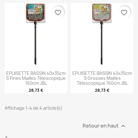
favorite_border
favorite_border
EPUISETTE BASSIN 40x35cm
EPUISETTE BASSIN 40x35cm
S Fines Mailles Télescopique
S Grosses Mailles
160cm JBL
Télescopique 160cm JBL
28,73 €
28,73 €
Affichage 1-4 de 4 article(s)
Retour en haut
