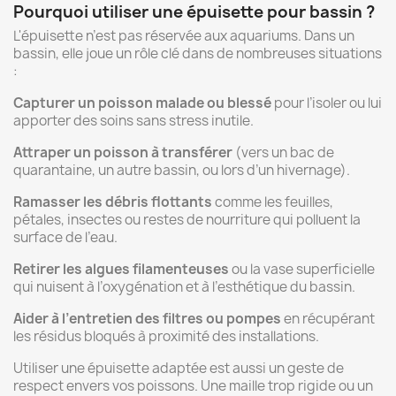
Pourquoi
utiliser
une
épuisette
pour
bassin ?
L'épuisette
n’est
pas
réservée
aux
aquariums.
Dans
un
bassin,
elle
joue
un
rôle
clé
dans
de
nombreuses
situations
:
Capturer
un
poisson
malade
ou
blessé
pour
l’isoler
ou
lui
apporter
des
soins
sans
stress
inutile.
Attraper
un
poisson
à
transférer
(
vers
un
bac
de
quarantaine,
un
autre
bassin,
ou
lors
d’un
hivernage).
Ramasser
les
débris
flottants
comme
les
feuilles,
pétales,
insectes
ou
restes
de
nourriture
qui
polluent
la
surface
de
l’eau.
Retirer
les
algues
filamenteuses
ou
la
vase
superficielle
qui
nuisent
à
l’oxygénation
et
à
l’esthétique
du
bassin.
Aider
à
l’entretien
des
filtres
ou
pompes
en
récupérant
les
résidus
bloqués
à
proximité
des
installations.
Utiliser
une
épuisette
adaptée
est
aussi
un
geste
de
respect
envers
vos
poissons.
Une
maille
trop
rigide
ou
un