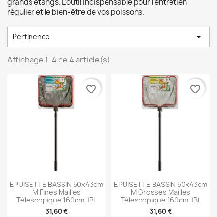
grands
étangs.
L’outil
indispensable
pour
l’entretien
régulier
et
le
bien-
être
de
vos
poissons.

Pertinence
Affichage 1-4 de 4 article(s)
favorite_border
favorite_border
EPUISETTE BASSIN 50x43cm
EPUISETTE BASSIN 50x43cm
M Fines Mailles
M Grosses Mailles
Télescopique 160cm JBL
Télescopique 160cm JBL
31,60 €
31,60 €