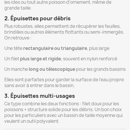
les
ides
ou
tout
autre
poisson
d'ornement,
même
de
grande
taille.
2.
Épuisettes
pour
débris
Plus
robustes,
elles
permettent
de
récupérer
les
feuilles,
brindilles
ou
autres
éléments
flottants
ou
semi-
immergés.
On
retrouve :
Une
tête
rectangulaire
ou
triangulaire
,
plus
large
Un
filet
plus
large
et
rigide
,
souvent
en
nylon
renforcé
Un
manche
long
ou
télescopique
pour
les
grands
bassins
Elles
sont
parfaites
pour
garder
la
surface
de
l’eau
propre
sans
avoir
à
entrer
dans
le
bassin.
3.
Épuisettes
multi-
usages
Ce
type
combine
les
deux
fonctions :
filet
doux
pour
les
poissons +
structure
solide
pour
les
débris.
Un
bon
choix
pour
les
particuliers
avec
un
bassin
de
taille
moyenne
qui
veulent
un
outil
polyvalent.