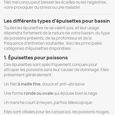
filet
mal
conçu
peut
blesser
les
écailles
ou
les
nageoires,
voire
provoquer
du
stress
ou
une
maladie.
Les
différents
types
d’épuisettes
pour
bassin
Toutes
les
épuisettes
ne
se
valent
pas,
et
leur
usage
dépendra
fortement
de
la
nature
de
votre
bassin,
du
type
de
poissons
présents,
de
sa
profondeur
et
de
la
fréquence
d’entretien
souhaitée.
Voici
les
principales
catégories
d’épuisettes
disponibles :
1.
Épuisettes
pour
poissons
Ces
épuisettes
sont
spécifiquement
conçues
pour
attraper
les
poissons
sans
leur
causer
de
dommage.
Elles
présentent
généralement :
Un
filet
à
maille
fine
,
douce
et
anti-
abrasive
Une
forme
ronde
ou
ovale
qui
épouse
bien
la
nage
Un
manche
court
à
moyen,
parfois
télescopique
Elles
sont
idéales
pour
les
carpes
koï,
les
poissons
rouges,