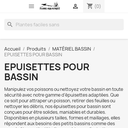
shopping_cart


(0)
search
Accueil
Produits
MATÉRIEL BASSIN
EPUISETTES POUR BASSIN
EPUISETTES POUR
BASSIN
Manipulez
vos
poissons
ou
nettoyez
votre
bassin
en
toute
sécurité
avec
notre
gamme
d’épuisettes
adaptées.
Que
ce
soit
pour
attraper
un
poisson,
retirer
des
feuilles
ou
nettoyer
les
débris,
nos
épuisettes
pour
bassin
sont
conçues
pour
être
solides,
maniables
et
durables.
Disponibles
en
plusieurs
tailles,
formes
et
maillages,
elles
répondent
aux
besoins
des
petits
bassins
comme
des