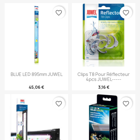
favorite_border
favorite_border
BLUE LED 895mm JUWEL
Clips T8 Pour Réflecteur
4pcs JUWEL-----
45,06 €
3,16 €
favorite_border
favorite_border