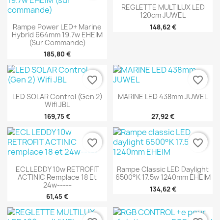
REGLETTE MULTILUX LED
120cm JUWEL
Rampe Power LED+ Marine
148,62 €
Hybrid 664mm 19.7w EHEIM
(sur Commande)
185,80 €
favorite_border
favorite_border
LED SOLAR Control (Gen 2)
MARINE LED 438mm JUWEL
Wifi JBL
169,75 €
27,92 €
favorite_border
favorite_border
ECL LEDDY 10w RETROFIT
Rampe Classic LED Daylight
ACTINIC Remplace 18 Et
6500°K 17.5w 1240mm EHEIM
24w-----
134,62 €
61,45 €