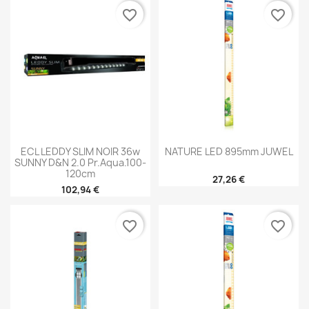
favorite_border
favorite_border
ECL LEDDY SLIM NOIR 36w
NATURE LED 895mm JUWEL
SUNNY D&N 2.0 Pr.aqua.100-
120cm
27,26 €
102,94 €
favorite_border
favorite_border