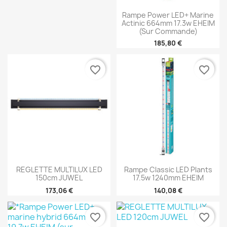
Rampe Power LED+ Marine
Actinic 664mm 17.3w EHEIM
(sur Commande)
185,80 €
favorite_border
favorite_border
REGLETTE MULTILUX LED
Rampe Classic LED Plants
150cm JUWEL
17.5w 1240mm EHEIM
173,06 €
140,08 €
favorite_border
favorite_border