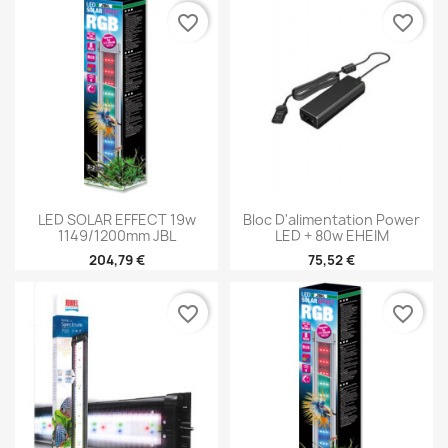
favorite_border
favorite_border
LED SOLAR EFFECT 19w
Bloc D'alimentation Power
1149/1200mm JBL
LED + 80w EHEIM
204,79 €
75,52 €
favorite_border
favorite_border