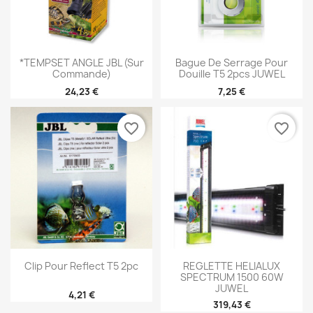
*TEMPSET ANGLE JBL (sur
Bague De Serrage Pour
Commande)
Douille T5 2pcs JUWEL
24,23 €
7,25 €
favorite_border
favorite_border
Clip Pour Reflect T5 2pc
REGLETTE HELIALUX
SPECTRUM 1500 60W
JUWEL
4,21 €
319,43 €