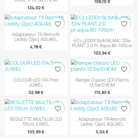
106,10 €
124,02 €
favorite_border
favorite_border
Adaptateur T5 Retrofit
Leddy (2pc) AQUAEL
ECL LEDDY SLIM BLANC 32w
PLANT 2.0 Pr.aqua.80-100cm
4,78 €
102,94 €
favorite_border
favorite_border
COLOUR LED 1047mm
Rampe Classic LED Plants
JUWEL
13.5w EHEIM
52,98 €
115,85 €
favorite_border
favorite_border
REGLETTE MULTILUX LED
Adaptateur T8 Retrofit
55cm JUWEL
Leddy (2pc) AQUAEL
103,99 €
5,04 €