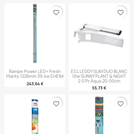
favorite_border
favorite_border
Rampe Power LED+ Fresh
ECL LEDDY SLIM DUO BLANC
Plants 1226mm 39.4w EHEIM
10w SUNNY PLANT & NIGHT
2.0 Pr.aqua.20-50cm
243,64 €
55,73 €
favorite_border
favorite_border