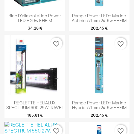
Bloc D'alimentation Power
Rampe Power LED+ Marine
LED + 20w EHEIM
Actinic 771mm 24.6w EHEIM
34,28 €
202,45 €
favorite_border
favorite_border
REGLETTE HELIALUX
Rampe Power LED+ Marine
SPECTRUM 600 29W JUWEL
Hybrid 771mm 24.6w EHEIM
185,81 €
202,45 €
favorite_border
favorite_border