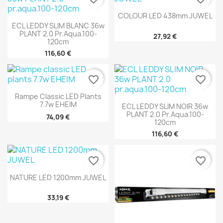
COLOUR LED 438mm JUWEL
ECL LEDDY SLIM BLANC 36w
PLANT 2.0 Pr.aqua.100-
27,92 €
120cm
116,60 €
favorite_border
favorite_border
Rampe Classic LED Plants
7.7w EHEIM
ECL LEDDY SLIM NOIR 36w
PLANT 2.0 Pr.aqua.100-
74,09 €
120cm
116,60 €
favorite_border
favorite_border
NATURE LED 1200mm JUWEL
33,19 €