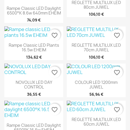
REGLETTE MULTILUX LED
80cm JUWEL
Rampe Classic LED Daylight
6500°K 8.6w 640mm EHEIM
106,10 €
74,09 €
favorite_border
favorite_border
Rampe Classic LED Plants
REGLETTE MULTILUX LED
16.5w EHEIM
70cm JUWEL
134,62 €
106,10 €
favorite_border
favorite_border
NOVOLUX LED DAY
COLOUR LED 1200mm
CONTROL
JUWEL
36,55 €
56,94 €
favorite_border
favorite_border
REGLETTE MULTILUX LED
60cm JUWEL
Rampe Classic LED Daylight
6500°K 16.5w EHEIM