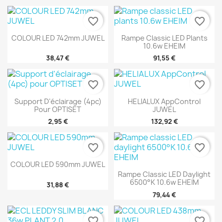
favorite_border
favorite_border
COLOUR LED 742mm JUWEL
Rampe Classic LED Plants
10.6w EHEIM
38,47 €
91,55 €
favorite_border
favorite_border
Support D'éclairage (4pc)
HELIALUX AppControl
Pour OPTISET
JUWEL
2,95 €
132,92 €
favorite_border
favorite_border
COLOUR LED 590mm JUWEL
Rampe Classic LED Daylight
6500°K 10.6w EHEIM
31,88 €
79,44 €
favorite_border
favorite_border