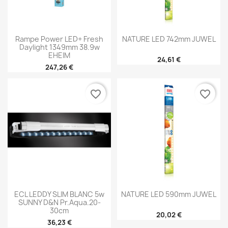
Rampe Power LED+ Fresh
NATURE LED 742mm JUWEL
Daylight 1349mm 38.9w
EHEIM
24,61 €
247,26 €
favorite_border
favorite_border
ECL LEDDY SLIM BLANC 5w
NATURE LED 590mm JUWEL
SUNNY D&N Pr.aqua.20-
30cm
20,02 €
36,23 €