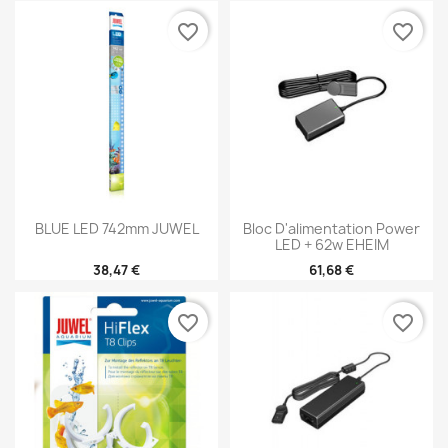
favorite_border
favorite_border
BLUE LED 742mm JUWEL
Bloc D'alimentation Power
LED + 62w EHEIM
38,47 €
61,68 €
favorite_border
favorite_border