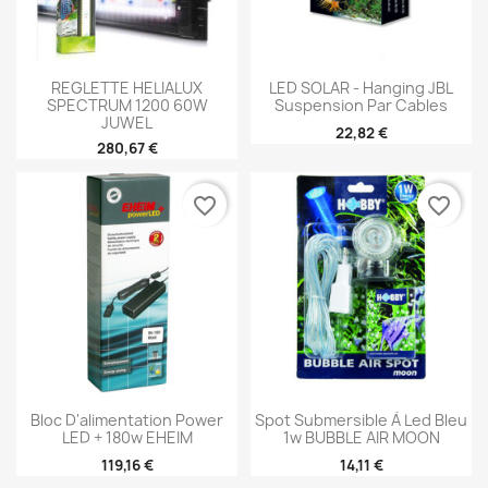
REGLETTE HELIALUX
LED SOLAR - Hanging JBL
SPECTRUM 1200 60W
Suspension Par Cables
JUWEL
22,82 €
280,67 €
favorite_border
favorite_border
Bloc D'alimentation Power
Spot Submersible À Led Bleu
LED + 180w EHEIM
1w BUBBLE AIR MOON
119,16 €
14,11 €