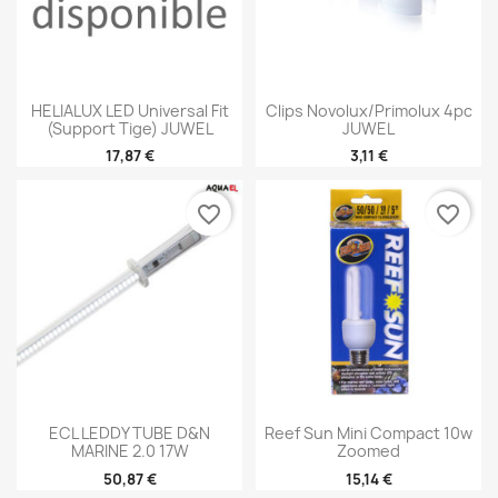
HELIALUX LED Universal Fit
Clips Novolux/Primolux 4pc
(support Tige) JUWEL
JUWEL
17,87 €
3,11 €
favorite_border
favorite_border
ECL LEDDY TUBE D&N
Reef Sun Mini Compact 10w
MARINE 2.0 17W
Zoomed
50,87 €
15,14 €