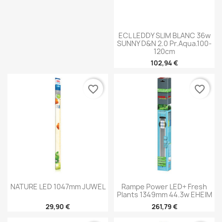
ECL LEDDY SLIM BLANC 36w
SUNNY D&N 2.0 Pr.aqua.100-
120cm
102,94 €
favorite_border
favorite_border
NATURE LED 1047mm JUWEL
Rampe Power LED+ Fresh
Plants 1349mm 44.3w EHEIM
29,90 €
261,79 €