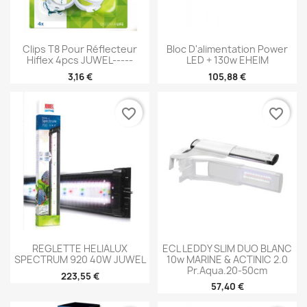
Clips T8 Pour Réflecteur
Bloc D'alimentation Power
Hiflex 4pcs JUWEL-----
LED + 130w EHEIM
3,16 €
105,88 €
favorite_border
favorite_border
REGLETTE HELIALUX
ECL LEDDY SLIM DUO BLANC
SPECTRUM 920 40W JUWEL
10w MARINE & ACTINIC 2.0
Pr.aqua.20-50cm
223,55 €
57,40 €