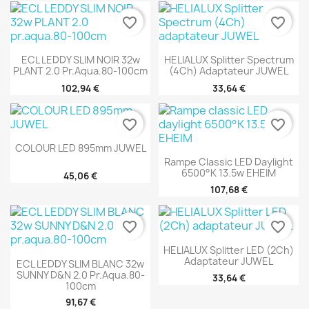
favorite_border
favorite_border
ECL LEDDY SLIM NOIR 32w
HELIALUX Splitter Spectrum
PLANT 2.0 Pr.aqua.80-100cm
(4Ch) Adaptateur JUWEL
102,94 €
33,64 €
favorite_border
favorite_border
COLOUR LED 895mm JUWEL
Rampe Classic LED Daylight
6500°K 13.5w EHEIM
45,06 €
107,68 €
favorite_border
favorite_border
HELIALUX Splitter LED (2Ch)
Adaptateur JUWEL
ECL LEDDY SLIM BLANC 32w
SUNNY D&N 2.0 Pr.aqua.80-
33,64 €
100cm
91,67 €