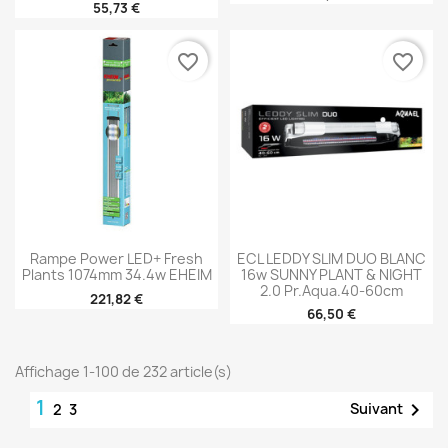
55,73 €
favorite_border
favorite_border
Rampe Power LED+ Fresh
ECL LEDDY SLIM DUO BLANC
Plants 1074mm 34.4w EHEIM
16w SUNNY PLANT & NIGHT
2.0 Pr.aqua.40-60cm
221,82 €
66,50 €
Affichage 1-100 de 232 article(s)
1

Suivant
2
3