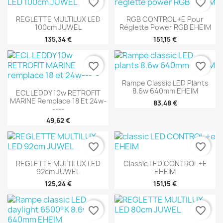
favorite_border
favorite_border
REGLETTE MULTILUX LED
RGB CONTROL +e Pour
100cm JUWEL
Réglette Power RGB EHEIM
135,34 €
151,15 €
favorite_border
favorite_border
Rampe Classic LED Plants
8.6w 640mm EHEIM
ECL LEDDY 10w RETROFIT
MARINE Remplace 18 Et 24w-
83,48 €
----
49,62 €
favorite_border
favorite_border
REGLETTE MULTILUX LED
Classic LED CONTROL +e
92cm JUWEL
EHEIM
125,24 €
151,15 €
favorite_border
favorite_border