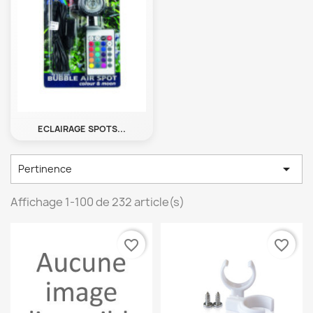
ECLAIRAGE SPOTS...

Pertinence
Affichage 1-100 de 232 article(s)
favorite_border
favorite_border