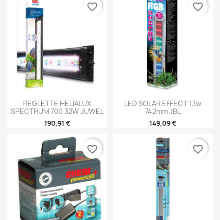
favorite_border
favorite_border
REGLETTE HELIALUX
LED SOLAR EFFECT 13w
SPECTRUM 700 32W JUWEL
742mm JBL
190,91 €
149,09 €
favorite_border
favorite_border