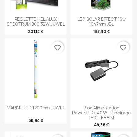
REGLETTE HELIALUX
LED SOLAR EFFECT 16w
SPECTRUM 800 32W JUWEL
1047mm JBL
201,12 €
187,90 €
favorite_border
favorite_border
MARINE LED 1200mm JUWEL
Bloc Alimentation
PowerLED+ 40 W – Éclairage
LED – EHEIM
56,94 €
49,36 €