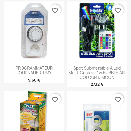
favorite_border
favorite_border
PROGRAMMATEUR
Spot Submersible À Led
JOURNALIER TIMY
Multi-Couleur 1w BUBBLE AIR
COLOUR & MOON
9,60 €
27,12 €
favorite_border
favorite_border