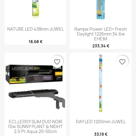
NATURE LED 438mm JUWEL
Rampe Power LED+ Fresh
Daylight 1226mm 34.6w
EHEIM
18,68 €
233,34 €
favorite_border
favorite_border
ECL LEDDY SLIM DUO NOIR
DAY LED 1200mm JUWEL
10w SUNNY PLANT & NIGHT
2.0 Pr.aqua.20-50cm
33,19 €