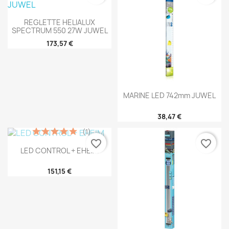
REGLETTE HELIALUX
SPECTRUM 550 27W JUWEL
173,57 €
MARINE LED 742mm JUWEL
38,47 €
(1)
favorite_border
favorite_border
LED CONTROL + EHEIM
151,15 €