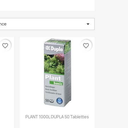

nce
favorite_border
favorite_border
Aperçu rapide

PLANT 1000L DUPLA 50 Tablettes