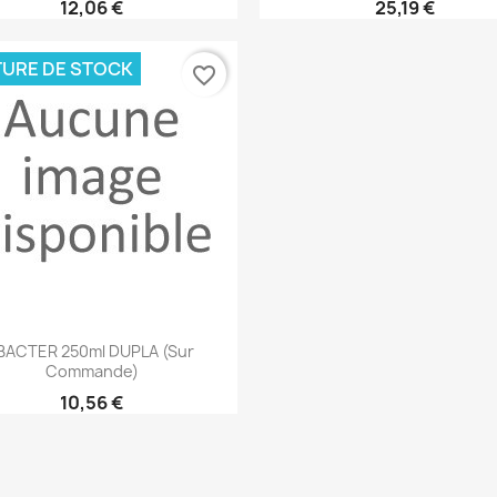
12,06 €
25,19 €
URE DE STOCK
favorite_border
Aperçu rapide

BACTER 250ml DUPLA (sur
Commande)
10,56 €