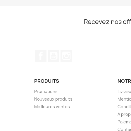
Recevez nos off
Facebook
YouTube
Instagram
PRODUITS
NOTR
Promotions
Livrai
Nouveaux produits
Mentio
Meilleures ventes
Condit
A pro
Paieme
Conta