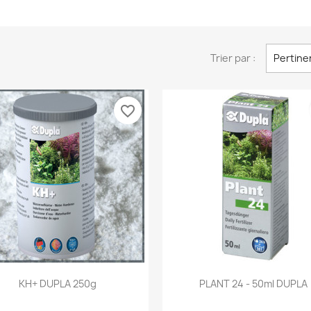
Trier par :
Pertine
favorite_border
Aperçu rapide
Aperçu rapide


KH+ DUPLA 250g
PLANT 24 - 50ml DUPLA