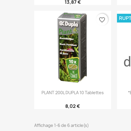
13,87 €
RUPT
favorite_border
Aperçu rapide

PLANT 200L DUPLA 10 Tablettes
*
8,02 €
Affichage 1-6 de 6 article(s)