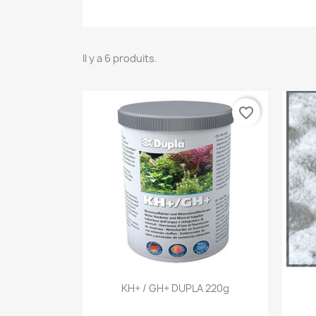
Il y a 6 produits.
favorite_border
Aperçu rapide

KH+ / GH+ DUPLA 220g