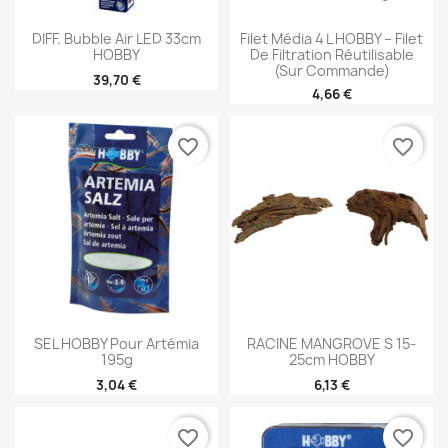
DIFF. Bubble Air LED 33cm
Filet Média 4 L HOBBY – Filet
HOBBY
De Filtration Réutilisable
(sur Commande)
39,70 €
4,66 €
favorite_border
favorite_border
SEL HOBBY Pour Artémia
RACINE MANGROVE S 15-
195g
25cm HOBBY
3,04 €
6,13 €
favorite_border
favorite_border