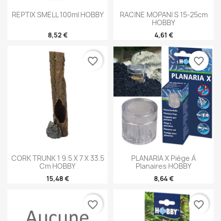
REPTIX SMELL 100ml HOBBY
RACINE MOPANI S 15-25cm
HOBBY
8,52 €
4,61 €
favorite_border
favorite_border
CORK TRUNK 1 9.5 X 7 X 33.5
PLANARIA X Piège À
Cm HOBBY
Planaires HOBBY
15,48 €
8,64 €
favorite_border
favorite_border