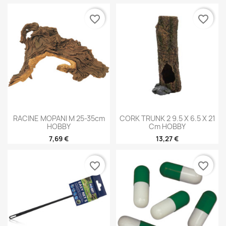
favorite_border
favorite_border
RACINE MOPANI M 25-35cm
CORK TRUNK 2 9.5 X 6.5 X 21
HOBBY
Cm HOBBY
7,69 €
13,27 €
favorite_border
favorite_border