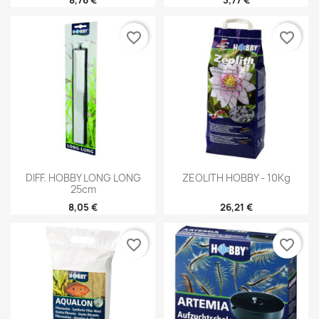
favorite_border
favorite_border
DIFF. HOBBY LONG LONG
ZEOLITH HOBBY - 10Kg
25cm
8,05 €
26,21 €
favorite_border
favorite_border