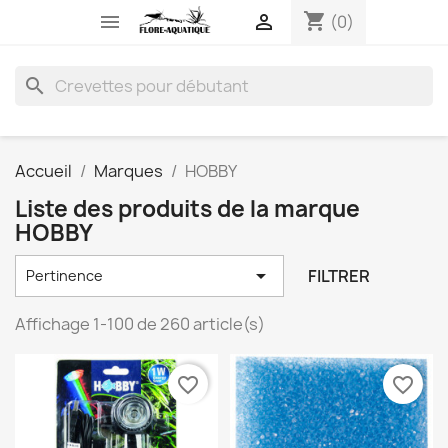
shopping_cart


(0)
search
Accueil
Marques
HOBBY
Liste des produits de la marque
HOBBY

FILTRER
Pertinence
Affichage 1-100 de 260 article(s)
favorite_border
favorite_border