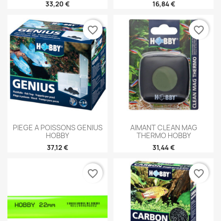
33,20 €
16,84 €
favorite_border
favorite_border
PIEGE A POISSONS GENIUS
AIMANT CLEAN MAG
HOBBY
THERMO HOBBY
37,12 €
31,44 €
favorite_border
favorite_border