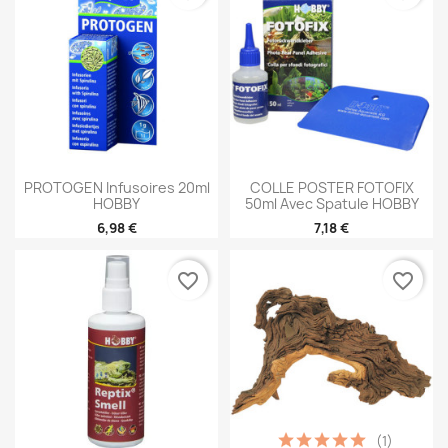
PROTOGEN Infusoires 20ml
COLLE POSTER FOTOFIX
HOBBY
50ml Avec Spatule HOBBY
6,98 €
7,18 €
favorite_border
favorite_border
(1)