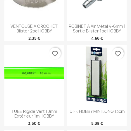
VENTOUSE À CROCHET
ROBINET À Air Métal 4-6mm 1
Blister 2pc HOBBY
Sortie Blister 1pc HOBBY
2,35 €
4,66 €
favorite_border
favorite_border
TUBE Rigide Vert 10mm
DIFF. HOBBY MINI LONG 13cm
Extérieur 1m HOBBY
3,50 €
5,38 €