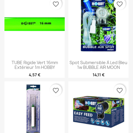
favorite_border
favorite_border
TUBE Rigide Vert 16mm
Spot Submersible À Led Bleu
Extérieur 1m HOBBY
1w BUBBLE AIR MOON
4,57 €
14,11 €
favorite_border
favorite_border