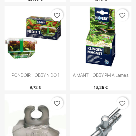
favorite_border
favorite_border
PONDOIR HOBBY NIDO 1
AIMANT HOBBY PM À Lames
9,72 €
13,26 €
favorite_border
favorite_border