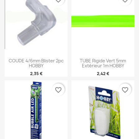
COUDE 4/6mm Blister 2pc
TUBE Rigide Vert 5mm
HOBBY
Extérieur 1m HOBBY
2,35 €
2,42 €
favorite_border
favorite_border