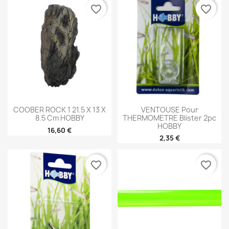
favorite_border
favorite_border
COOBER ROCK 1 21.5 X 13 X
VENTOUSE Pour
8.5 Cm HOBBY
THERMOMETRE Blister 2pc
HOBBY
16,60 €
2,35 €
favorite_border
favorite_border