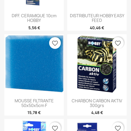
DIFF. CERAMIQUE 10cm
DISTRIBUTEUR HOBBY EASY
HOBBY
FEED
5,56 €
40,46 €
favorite_border
favorite_border
MOUSSE FILTRANTE
CHARBON CARBON AKTIV
50x50x5cm F
300grs
15,78 €
4,48 €
favorite_border
favorite_border