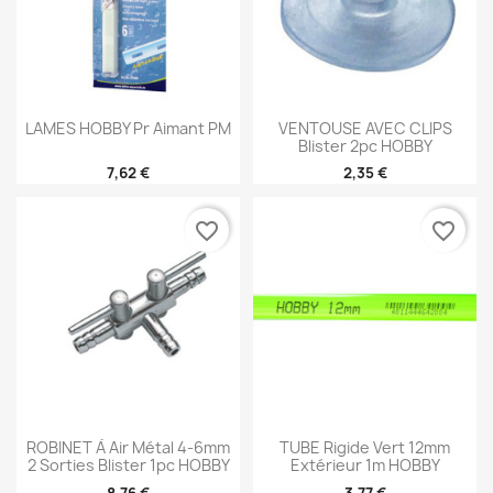
LAMES HOBBY Pr Aimant PM
VENTOUSE AVEC CLIPS
Blister 2pc HOBBY
7,62 €
2,35 €
favorite_border
favorite_border
ROBINET À Air Métal 4-6mm
TUBE Rigide Vert 12mm
2 Sorties Blister 1pc HOBBY
Extérieur 1m HOBBY
8,76 €
3,77 €