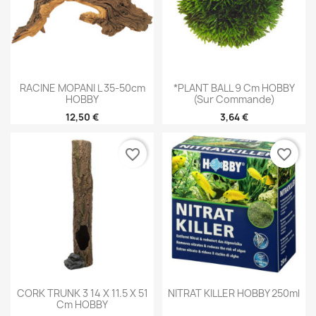
RACINE MOPANI L 35-50cm
*PLANT BALL 9 Cm HOBBY
HOBBY
(sur Commande)
12,50 €
3,64 €
favorite_border
favorite_border
CORK TRUNK 3 14 X 11.5 X 51
NITRAT KILLER HOBBY 250ml
Cm HOBBY