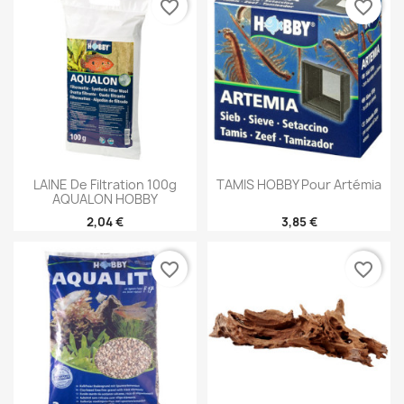
favorite_border
favorite_border
LAINE De Filtration 100g
TAMIS HOBBY Pour Artémia
AQUALON HOBBY
2,04 €
3,85 €
favorite_border
favorite_border