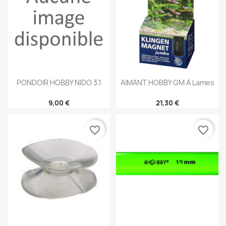
PONDOIR HOBBY NIDO 3.1
AIMANT HOBBY GM À Lames
9,00 €
21,30 €
favorite_border
favorite_border