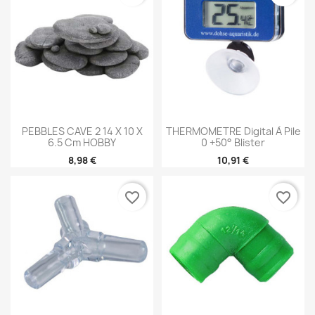
PEBBLES CAVE 2 14 X 10 X
THERMOMETRE Digital À Pile
6.5 Cm HOBBY
0 +50° Blister
8,98 €
10,91 €
favorite_border
favorite_border