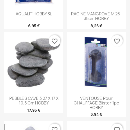
AQUALIT HOBBY 3L
RACINE MANGROVE M 25-
35cm HOBBY
6,95 €
8,26 €
favorite_border
favorite_border
PEBBLES CAVE 3 27 X 17 X
VENTOUSE Pour
10.5 Cm HOBBY
CHAUFFAGE Blister 1pc
HOBBY
17,95 €
3,94 €
favorite_border
favorite_border