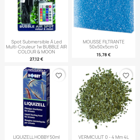
Spot Submersible À Led
MOUSSE FILTRANTE
Multi-Couleur 1w BUBBLE AIR
50x50x5cm G
COLOUR & MOON
15,78 €
27,12 €
favorite_border
favorite_border
LIQUIZELL HOBBY 50ml
VERMICULIT 0 - 4 Mm 4L