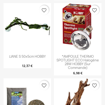
favorite_border
favorite_border
LIANE S 50x5cm HOBBY
*AMPOULE THERMO
SPOTLIGHT ECO Halogène
28W HOBBY (sur
12,37 €
Commande)
6,98 €
favorite_border
favorite_border