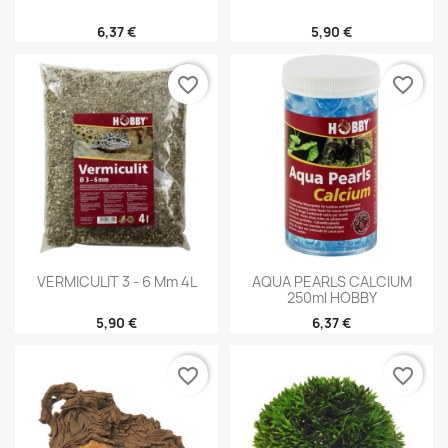
6,37 €
5,90 €
favorite_border
favorite_border
VERMICULIT 3 - 6 Mm 4L
AQUA PEARLS CALCIUM
250ml HOBBY
5,90 €
6,37 €
favorite_border
favorite_border