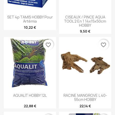
SET 4p TAMIS HOBBY Pour
CISEAUX / PINCE AQUA
Artémia
TOOL 2 En 1 14x15x50cm
HOBBY
10,22 €
9,50 €
favorite_border
favorite_border
AQUALIT HOBBY 12L
RACINE MANGROVE L 40-
55cm HOBBY
22,88 €
22,14 €