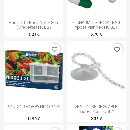
Epuisette Easy Net S 8cm
PLANARIA X SPECIAL BAIT
(crevette) HOBBY
Appat Planires HOBBY
3,23 €
3,70 €
favorite_border
favorite_border
PONDOIR HOBBY NIDO 3.1 XL
VENTOUSE REGLABLE
Blister 2pc HOBBY
11,99 €
2,35 €