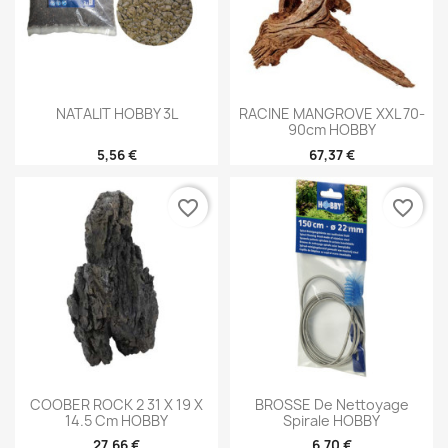
NATALIT HOBBY 3L
RACINE MANGROVE XXL 70-
90cm HOBBY
5,56 €
67,37 €
favorite_border
favorite_border
COOBER ROCK 2 31 X 19 X
BROSSE De Nettoyage
14.5 Cm HOBBY
Spirale HOBBY
27,66 €
6,70 €