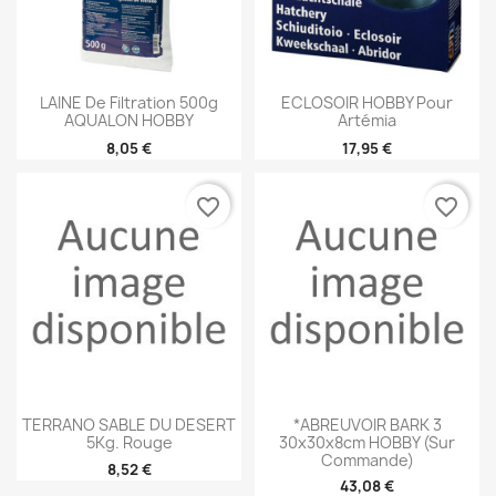
LAINE De Filtration 500g
ECLOSOIR HOBBY Pour
AQUALON HOBBY
Artémia
8,05 €
17,95 €
favorite_border
favorite_border
TERRANO SABLE DU DESERT
*ABREUVOIR BARK 3
5Kg. Rouge
30x30x8cm HOBBY (sur
Commande)
8,52 €
43,08 €