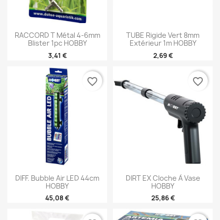
RACCORD T Métal 4-6mm
TUBE Rigide Vert 8mm
Blister 1pc HOBBY
Extérieur 1m HOBBY
3,41 €
2,69 €
favorite_border
favorite_border
DIFF. Bubble Air LED 44cm
DIRT EX Cloche À Vase
HOBBY
HOBBY
45,08 €
25,86 €