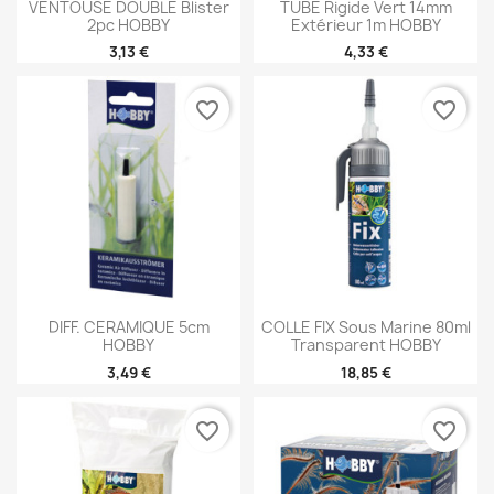
VENTOUSE DOUBLE Blister
TUBE Rigide Vert 14mm
2pc HOBBY
Extérieur 1m HOBBY
3,13 €
4,33 €
favorite_border
favorite_border
DIFF. CERAMIQUE 5cm
COLLE FIX Sous Marine 80ml
HOBBY
Transparent HOBBY
3,49 €
18,85 €
favorite_border
favorite_border