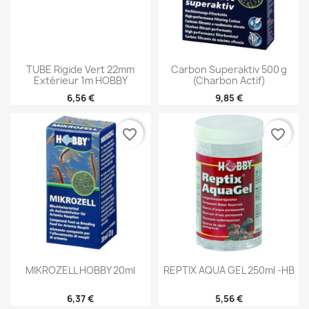
TUBE Rigide Vert 22mm
Carbon Superaktiv 500 G
Extérieur 1m HOBBY
(Charbon Actif)
6,56 €
9,85 €
favorite_border
favorite_border
MIKROZELL HOBBY 20ml
REPTIX AQUA GEL 250ml -HB
6,37 €
5,56 €