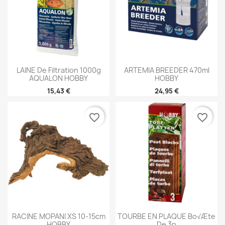
LAINE De Filtration 1000g
ARTEMIA BREEDER 470ml
AQUALON HOBBY
HOBBY
15,43 €
24,95 €
favorite_border
favorite_border
RACINE MOPANI XS 10-15cm
TOURBE EN PLAQUE Bo√Æte
HOBBY
De 3p