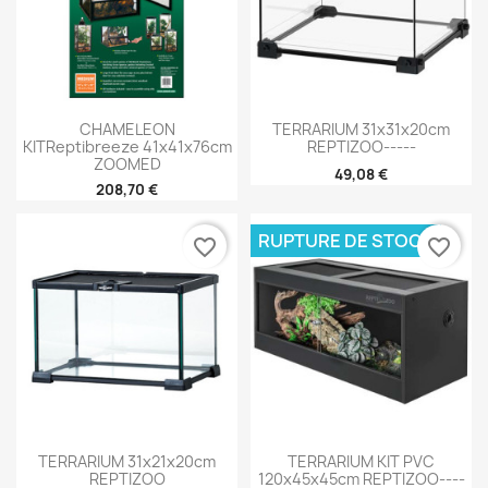
CHAMELEON
TERRARIUM 31x31x20cm
KITReptibreeze 41x41x76cm
REPTIZOO-----
ZOOMED
49,08 €
208,70 €
RUPTURE DE STOCK
favorite_border
favorite_border
TERRARIUM 31x21x20cm
TERRARIUM KIT PVC
REPTIZOO
120x45x45cm REPTIZOO----