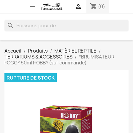
shopping_cart


(0)
search
Accueil
Produits
MATÉRIEL REPTILE
TERRARIUMS & ACCESSOIRES
*BRUMISATEUR
FOGGY 50ml HOBBY (sur commande)
RUPTURE DE STOCK