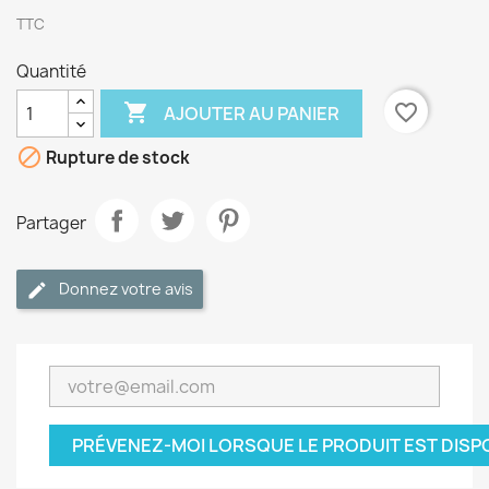
TTC
Quantité

favorite_border
AJOUTER AU PANIER

Rupture de stock
Partager
Donnez votre avis
PRÉVENEZ-MOI LORSQUE LE PRODUIT EST DISP