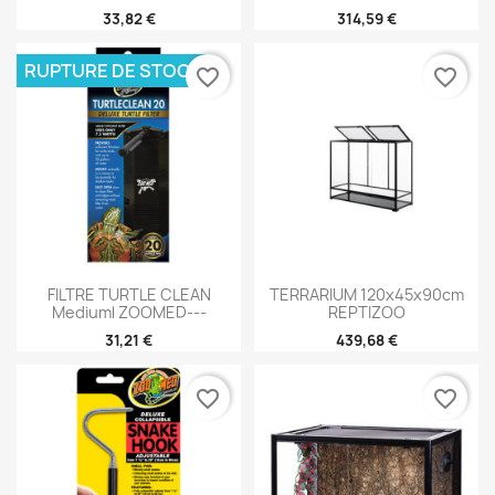
33,82 €
314,59 €
RUPTURE DE STOCK
favorite_border
favorite_border
FILTRE TURTLE CLEAN
TERRARIUM 120x45x90cm
Mediuml ZOOMED---
REPTIZOO
31,21 €
439,68 €
favorite_border
favorite_border