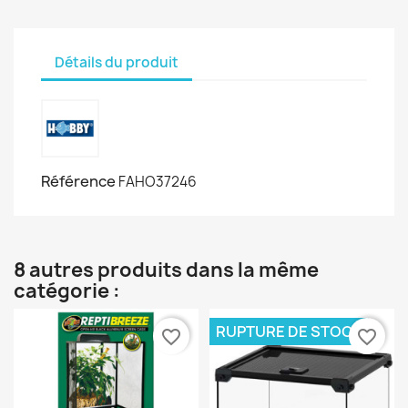
Détails du produit
Référence
FAHO37246
8 autres produits dans la même
catégorie :
RUPTURE DE STOCK
favorite_border
favorite_border