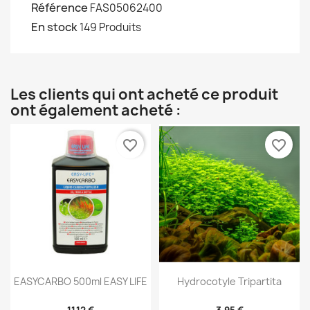
Référence
FAS05062400
En stock
149 Produits
Les clients qui ont acheté ce produit
ont également acheté :
favorite_border
favorite_border
EASYCARBO 500ml EASY LIFE
Hydrocotyle Tripartita
11,12 €
3,95 €