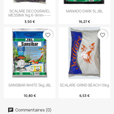
SCALARE DECOGRAVEL
MANADO DARK 5L JBL
MESSINA 1kg 6-9mm-----
3,50 €
16,27 €
favorite_border
favorite_border
SANSIBAR WHITE 5kg JBL
SCALARE GRIND BEACH 10kg
10,80 €
6,53 €
Commentaires (0)