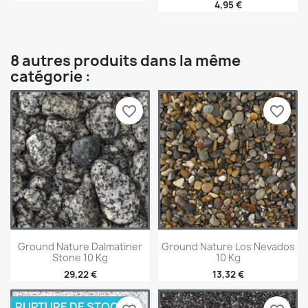
4,95 €
8 autres produits dans la même
catégorie :
favorite_border
favorite_border
Ground Nature Dalmatiner
Ground Nature Los Nevados
Stone 10 Kg
10 Kg
29,22 €
13,32 €
RUPTURE DE STOCK