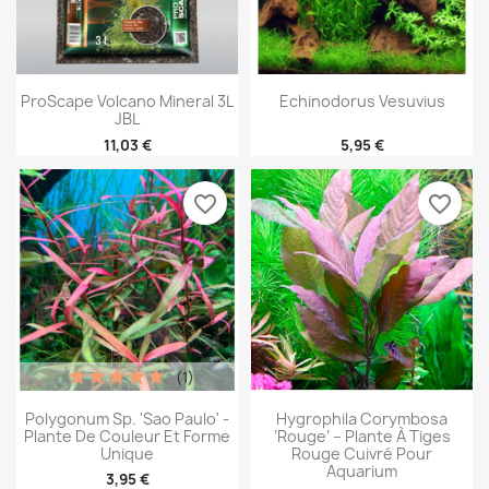
ProScape Volcano Mineral 3L
Echinodorus Vesuvius
JBL
11,03 €
5,95 €
favorite_border
favorite_border
(1)
Polygonum Sp. 'Sao Paulo' -
Hygrophila Corymbosa
Plante De Couleur Et Forme
‘Rouge’ – Plante À Tiges
Unique
Rouge Cuivré Pour
Aquarium
3,95 €