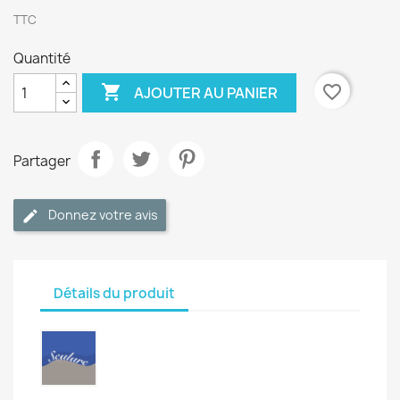
TTC
Quantité

favorite_border
AJOUTER AU PANIER
Partager
Donnez votre avis
Détails du produit