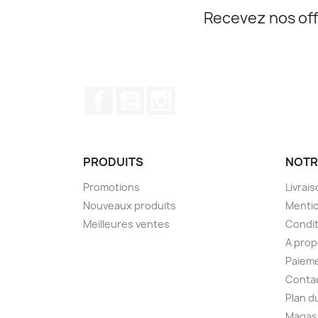
Recevez nos off
Facebook
YouTube
Instagram
PRODUITS
NOTR
Promotions
Livrai
Nouveaux produits
Mentio
Meilleures ventes
Condit
A pro
Paieme
Conta
Plan d
Magas