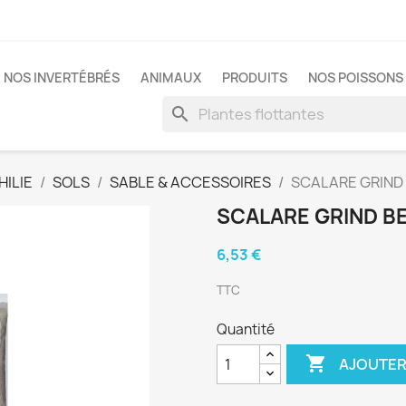
NOS INVERTÉBRÉS
ANIMAUX
PRODUITS
NOS POISSONS 
search
ILIE
SOLS
SABLE & ACCESSOIRES
SCALARE GRIND
SCALARE GRIND B
6,53 €
TTC
Quantité

AJOUTER