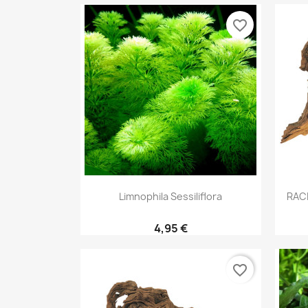
favorite_border
Aperçu rapide

Limnophila Sessiliflora
RAC
4,95 €
favorite_border