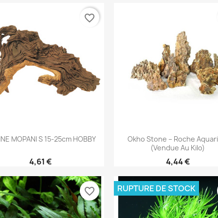
favorite_border
Aperçu rapide
Aperçu rapide


INE MOPANI S 15-25cm HOBBY
Okho Stone – Roche Aquar
(vendue Au Kilo)
4,61 €
4,44 €
RUPTURE DE STOCK
favorite_border