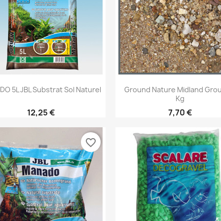
Aperçu rapide
Aperçu rapide


O 5L JBL Substrat Sol Naturel
Ground Nature Midland Gro
Kg
12,25 €
7,70 €
favorite_border