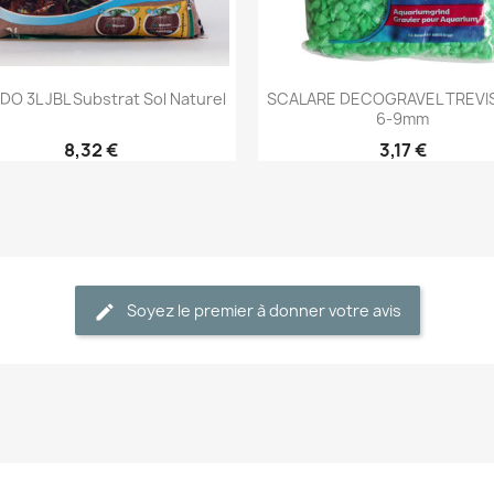
Aperçu rapide
Aperçu rapide


O 3L JBL Substrat Sol Naturel
SCALARE DECOGRAVEL TREVIS
6-9mm
8,32 €
3,17 €
Soyez le premier à donner votre avis