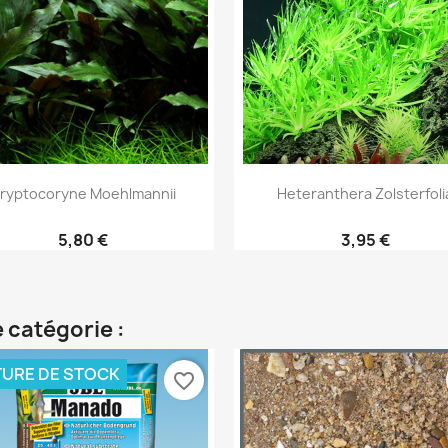
Aperçu rapide
Aperçu rapide


ryptocoryne Moehlmannii
Heteranthera Zolsterfoli
5,80 €
3,95 €
 catégorie :
URE DE STOCK
favorite_border