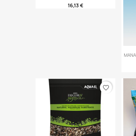
16,13 €
MANAD
favorite_border