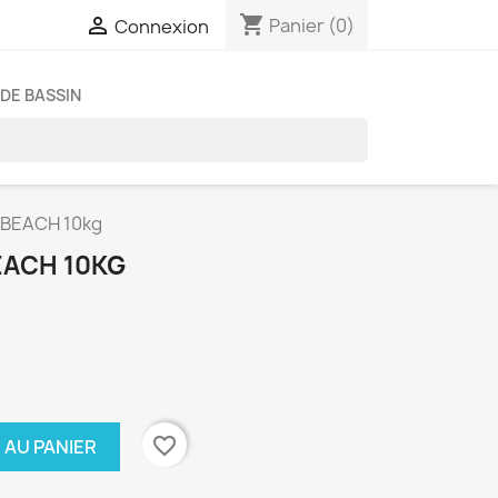
shopping_cart

Panier
(0)
Connexion
DE BASSIN
 BEACH 10kg
EACH 10KG
favorite_border
 AU PANIER