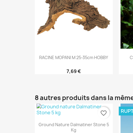
Aperçu rapide

RACINE MOPANI M 25-35cm HOBBY
C
7,69 €
8 autres produits dans la même
RUPT
favorite_border
Aperçu rapide

Ground Nature Dalmatiner Stone 5
Kg