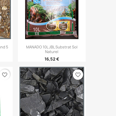
Aperçu rapide

und 5
MANADO 10L JBL Substrat Sol
Naturel
16,52 €
favorite_border
favorite_border