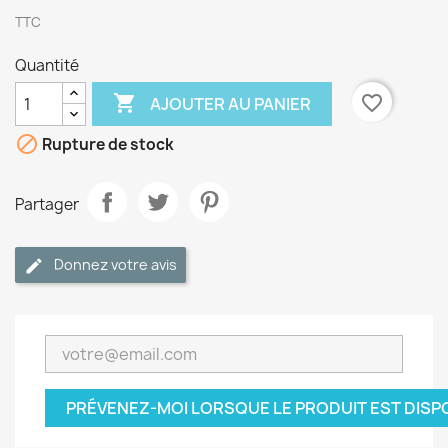
TTC
Quantité

favorite_border
AJOUTER AU PANIER

Rupture de stock
Partager
Donnez votre avis
PRÉVENEZ-MOI LORSQUE LE PRODUIT EST DISP