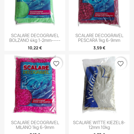
SCALARE DECOGRAVEL
SCALARE DECOGRAVEL
BOLZANO 4kg 1-2mm-----
PESCARA 1kg 6-9mm
10,22 €
3,59 €
favorite_border
favorite_border
SCALARE DECOGRAVEL
SCALARE WITTE KIEZEL 8-
MILANO 1kg 6-9mm
12mm 10kg