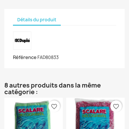
Détails du produit
Référence
FAD80833
8 autres produits dans la même
catégorie :
favorite_border
favorite_border