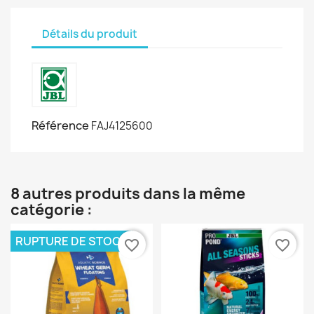
Détails du produit
Référence
FAJ4125600
8 autres produits dans la même
catégorie :
RUPTURE DE STOCK
favorite_border
favorite_border