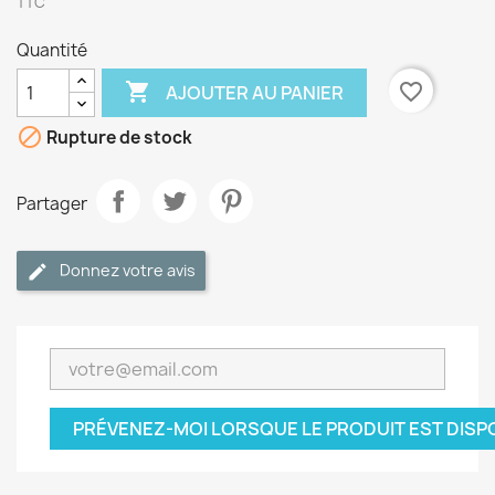
TTC
Quantité

favorite_border
AJOUTER AU PANIER

Rupture de stock
Partager
Donnez votre avis
PRÉVENEZ-MOI LORSQUE LE PRODUIT EST DISP