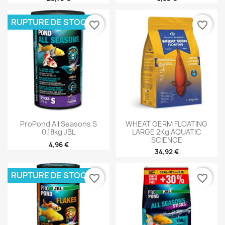
RUPTURE DE STOCK
favorite_border
favorite_border
ProPond All Seasons S
WHEAT GERM FLOATING
0.18kg JBL
LARGE 2Kg AQUATIC
SCIENCE
4,96 €
34,92 €
RUPTURE DE STOCK
favorite_border
favorite_border