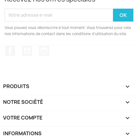
Vous pouvez vous désinscrire à tout moment. Vous trouverez pour cela
nos informations de contact dans les conditions d'utilisation du site.
Facebook
YouTube
Instagram
PRODUITS

NOTRE SOCIÉTÉ

VOTRE COMPTE

INFORMATIONS
keyboard_arrow_down