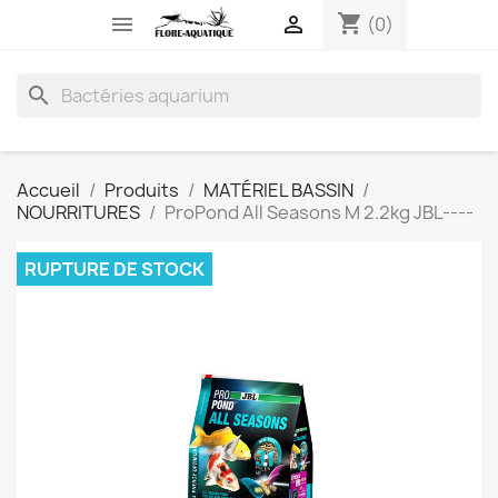
shopping_cart


(0)
search
Accueil
Produits
MATÉRIEL BASSIN
NOURRITURES
ProPond All Seasons M 2.2kg JBL----
RUPTURE DE STOCK