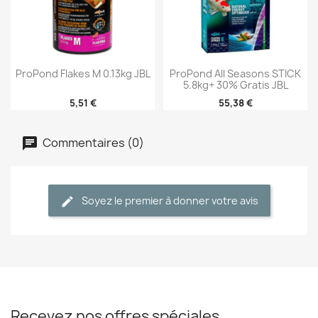
ProPond Flakes M 0.13kg JBL
ProPond All Seasons STICK
5.8kg+ 30% Gratis JBL
5,51 €
55,38 €
Commentaires (0)
Soyez le premier à donner votre avis
Recevez nos offres spéciales