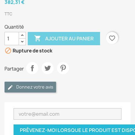
382,31 €
TTC
Quantité

favorite_border
AJOUTER AU PANIER

Rupture de stock
Partager
Donnez votre avis
PRÉVENEZ-MOI LORSQUE LE PRODUIT EST DISP