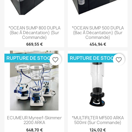
*OCEAN SUMP 800 DUPLA
*OCEAN SUMP 500 DUPLA
(bac À Décantation) (sur
(bac À Décantation) (sur
Commande)
Commande)
669,55 €
454,94 €
RUPTURE DE STOCK
RUPTURE DE STOCK
favorite_border
favorite_border
ECUMEUR Myreef-Skimmer
*MULTIFILTER MF500 ARKA
2200 ARKA
500ml (sur Commande)
648,70 €
124,02 €