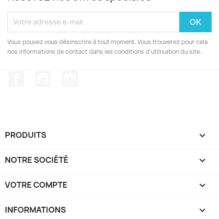
Vous pouvez vous désinscrire à tout moment. Vous trouverez pour cela
nos informations de contact dans les conditions d'utilisation du site.
Facebook
YouTube
Instagram
PRODUITS

NOTRE SOCIÉTÉ

VOTRE COMPTE

INFORMATIONS
keyboard_arrow_down