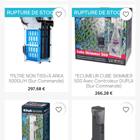
RUPTURE DE STOCK
RUPTURE DE STOCK
favorite_border
favorite_border
*FILTRE NON TISS√â ARKA
*ECUMEUR CUBE SKIMMER
5000L/H (sur Commande)
500 Avec Controleur DUPLA
(sur Commande)
297,68 €
266,28 €
favorite_border
favorite_border