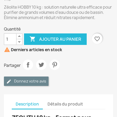
Zéolite HOBBY 10 kg : solution naturelle ultra efficace pour
purifier de grands volumes d’eau douce ou de bassin.
Élimine ammonium et réduit nitrates rapidement.
Quantité

favorite_border
AJOUTER AU PANIER

Derniers articles en stock
Partager
Donnez votre avis
Description
Détails du produit