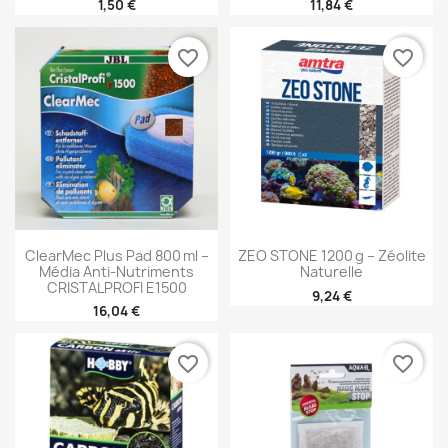
1,50 €
11,84 €
favorite_border
favorite_border
ClearMec Plus Pad 800 Ml –
ZEO STONE 1200 G – Zéolite
Média Anti-Nutriments
Naturelle
CRISTALPROFI E1500
9,24 €
16,04 €
favorite_border
favorite_border