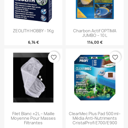
Filet média XL pour grande capacité
Tests d’ammonium et nitrates
ZEOLITH HOBBY - 1Kg
Charbon Actif OPTIMA
JUMBO – 10 L
Résines anti-phosphates pour une action
6,74 €
114,00 €
complète
favorite_border
favorite_border
Bactéries nitrifiantes pour accélérer la
conversion biologique
Filet Blanc ±2 L – Maille
ClearMec Plus Pad 500 Ml–
Moyenne Pour Masses
Média Anti-Nutriments
Filtrantes
CristalProfi E700/e900