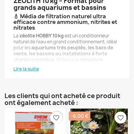
ZEOLITH 10 kg – Format pour
grands aquariums et bassins
💧 Média de filtration naturel ultra
efficace contre ammonium, nitrites et
nitrates
La
zéolite HOBBY 10 kg
est un conditionneur
naturel de l’eau en grand conditionnement, idéal
pour les
aquariums très peuplés, les bacs de
vente, les bassins ou installations à forte
charge organique
. Grâce à sa
structure
microporeuse cristalline
, elle fixe l’ammonium
Lire la suite
(NH4+), réduisant ainsi en cascade les nitrites
(NO2) et nitrates (NO3), responsables des
déséquilibres biologiques et de la prolifération
d’algues.
Les clients qui ont acheté ce produit
ont également acheté :
✅
Points forts
-6,00 €
favorite_border
favorite_border
Capte efficacement l’ammonium dès les
premières heures