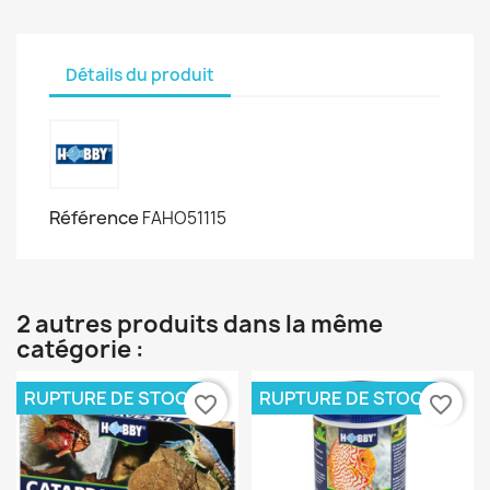
Détails du produit
Référence
FAHO51115
2 autres produits dans la même
catégorie :
RUPTURE DE STOCK
RUPTURE DE STOCK
favorite_border
favorite_border