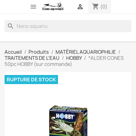
shopping_cart


(0)
search
Accueil
Produits
MATÉRIEL AQUARIOPHILIE
TRAITEMENTS DE L'EAU
HOBBY
*ALDER CONES
50pc HOBBY (sur commande)
RUPTURE DE STOCK