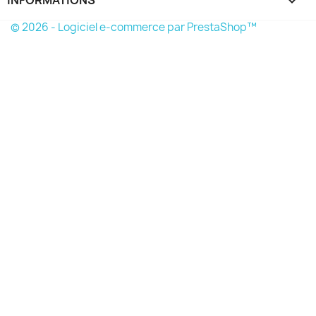
keyboard_arrow_down
© 2026 - Logiciel e-commerce par PrestaShop™