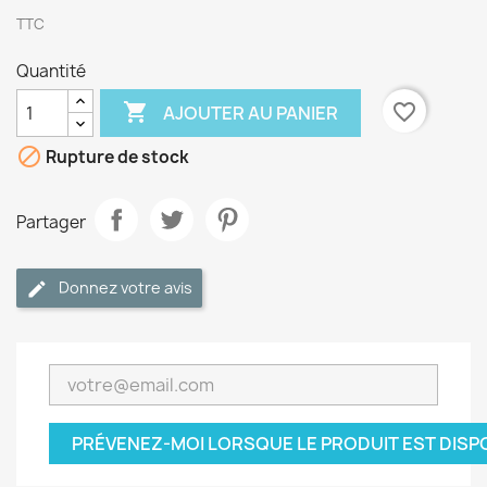
TTC
Quantité

favorite_border
AJOUTER AU PANIER

Rupture de stock
Partager
Donnez votre avis
PRÉVENEZ-MOI LORSQUE LE PRODUIT EST DISP