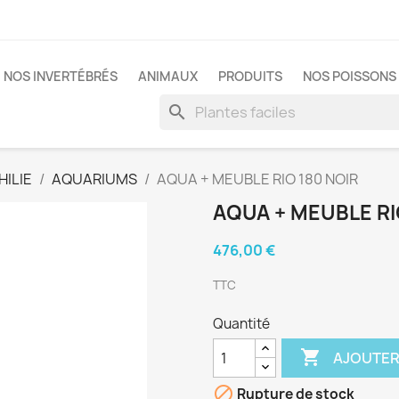
NOS INVERTÉBRÉS
ANIMAUX
PRODUITS
NOS POISSONS 
search
ILIE
AQUARIUMS
AQUA + MEUBLE RIO 180 NOIR
AQUA + MEUBLE RI
476,00 €
TTC
Quantité

AJOUTER

Rupture de stock