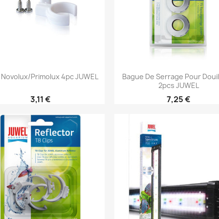
Aperçu rapide
Aperçu rapide


s Novolux/Primolux 4pc JUWEL
Bague De Serrage Pour Douil
2pcs JUWEL
3,11 €
7,25 €