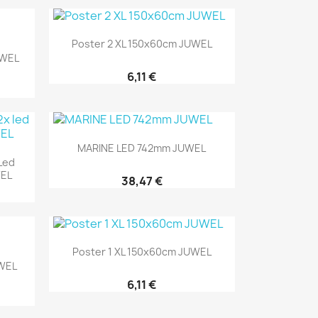
Aperçu rapide

Poster 2 XL 150x60cm JUWEL
UWEL
6,11 €
Aperçu rapide

MARINE LED 742mm JUWEL
Led
WEL
38,47 €
Aperçu rapide

Poster 1 XL 150x60cm JUWEL
WEL
6,11 €