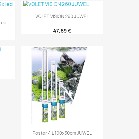
Aperçu rapide

VOLET VISION 260 JUWEL
Led
47,69 €
L
Aperçu rapide

Poster 4 L 100x50cm JUWEL