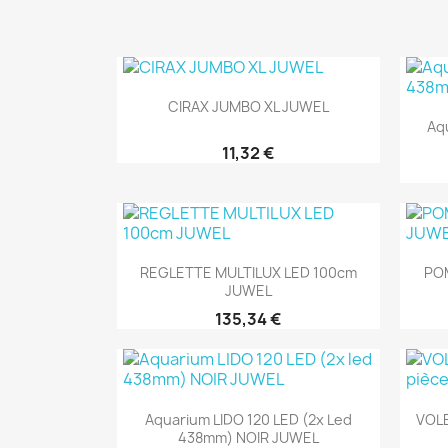
Aperçu rapide

CIRAX JUMBO XL JUWEL
Aq
11,32 €
Aperçu rapide

REGLETTE MULTILUX LED 100cm
PO
JUWEL
135,34 €
Aperçu rapide

Aquarium LIDO 120 LED (2x Led
VOLE
438mm) NOIR JUWEL