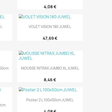
4,08 €
Aperçu rapide

EL
VOLET VISION 180 JUWEL
47,69 €
Aperçu rapide

x50cm
MOUSSE NITRAX JUMBO XL JUWEL
8,46 €
Aperçu rapide

Poster 2 L 100x50cm JUWEL
2cm
4,08 €