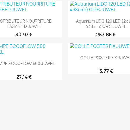
Aperçu rapide
Aperçu rapide


ISTRIBUTEUR NOURRITURE
Aquarium LIDO 120 LED (2x 
EASYFEED JUWEL
438mm) GRIS JUWEL
30,97 €
257,86 €
Aperçu rapide

COLLE POSTER FIX JUWE
Aperçu rapide

MPE ECCOFLOW 500 JUWEL
3,77 €
27,14 €