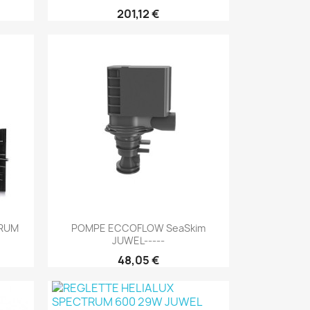
201,12 €
Aperçu rapide

TRUM
POMPE ECCOFLOW SeaSkim
JUWEL-----
48,05 €