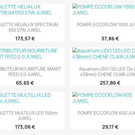
Aperçu rapide
Aperçu rapide


LETTE HELIALUX SPECTRUM
POMPE ECCOFLOW 1000 J
550 27W JUWEL
173,57 €
37,86 €
Aperçu rapide
Aperçu rapide


RIBUTEUR NOURRITURE SMART
Aquarium LIDO 120 LED (2x 
FEED 2.0 JUWEL
438mm) CHENE CLAIR JU
65,65 €
257,86 €
Aperçu rapide
Aperçu rapide


LETTE MULTILUX LED 150cm
POMPE ECCOFLOW 600 JU
JUWEL
173,06 €
29,17 €