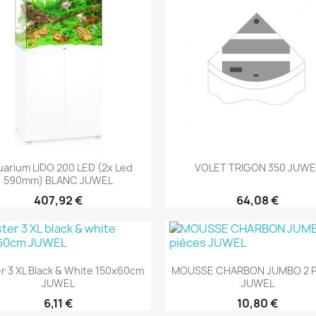
Aperçu rapide
Aperçu rapide


arium LIDO 200 LED (2x Led
VOLET TRIGON 350 JUWE
590mm) BLANC JUWEL
407,92 €
64,08 €
Aperçu rapide
Aperçu rapide


r 3 XL Black & White 150x60cm
MOUSSE CHARBON JUMBO 2 P
JUWEL
JUWEL
6,11 €
10,80 €