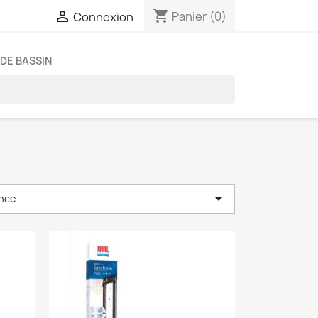
shopping_cart

Panier
(0)
Connexion
DE BASSIN

nce