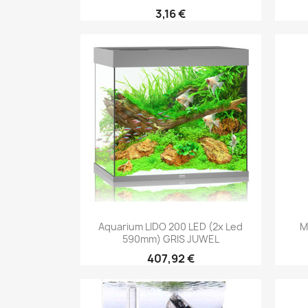
3,16 €
Aperçu rapide

Aquarium LIDO 200 LED (2x Led
M
590mm) GRIS JUWEL
407,92 €