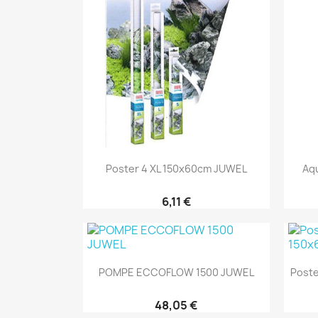
Aperçu rapide

Poster 4 XL 150x60cm JUWEL
Aqu
6,11 €
Aperçu rapide

POMPE ECCOFLOW 1500 JUWEL
Poste
48,05 €