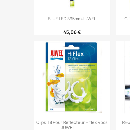
Aperçu rapide

BLUE LED 895mm JUWEL
Cl
45,06 €
Aperçu rapide

Clips T8 Pour Réflecteur Hiflex 4pcs
REG
JUWEL-----