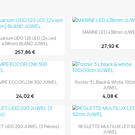
Aperçu rapide

MARINE LED 438mm JUW
Aperçu rapide

uarium LIDO 120 LED (2x Led
438mm) BLANC JUWEL
27,92 €
257,86 €
Aperçu rapide
Aperçu rapide


MPE ECCOFLOW 300 JUWEL
Poster 3 L Black & White 100
JUWEL
24,02 €
4,08 €
Aperçu rapide
Aperçu rapide


T LIDO 200 JUWEL (3 Pièces)
REGLETTE MULTILUX LED 9
JUWEL