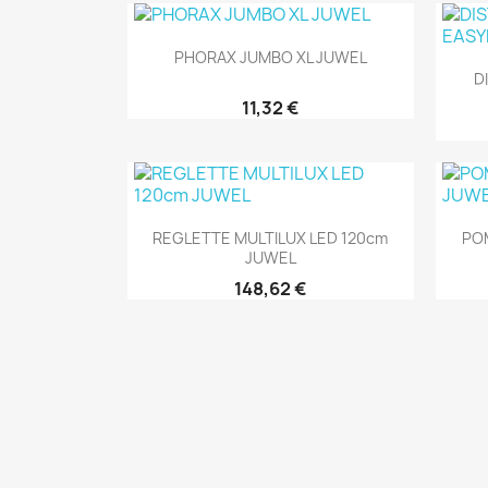
Aperçu rapide

PHORAX JUMBO XL JUWEL
D
11,32 €
Aperçu rapide

REGLETTE MULTILUX LED 120cm
PO
JUWEL
148,62 €