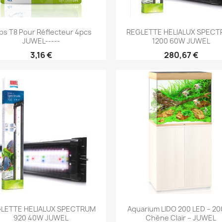
Aperçu rapide
Aperçu rapide


ips T8 Pour Réflecteur 4pcs
REGLETTE HELIALUX SPEC
JUWEL-----
1200 60W JUWEL
3,16 €
280,67 €
Aperçu rapide
Aperçu rapide


LETTE HELIALUX SPECTRUM
Aquarium LIDO 200 LED – 200
920 40W JUWEL
Chêne Clair – JUWEL