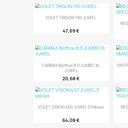
Aperçu rapide

VOLET TRIGON 190 JUWEL
REG
47,69 €
Aperçu rapide

CARBAX Bioflow 8.0 JUMBO XL
DIST
JUWEL
20,68 €
Aperçu rapide

VOLET VISION 450 JUWEL 3 Pièces
REG
64,08 €