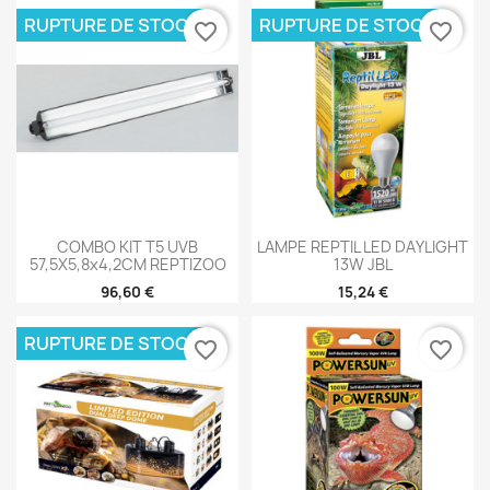
RUPTURE DE STOCK
RUPTURE DE STOCK
favorite_border
favorite_border
COMBO KIT T5 UVB
LAMPE REPTIL LED DAYLIGHT
57,5X5,8x4,2CM REPTIZOO
13W JBL
96,60 €
15,24 €
RUPTURE DE STOCK
favorite_border
favorite_border