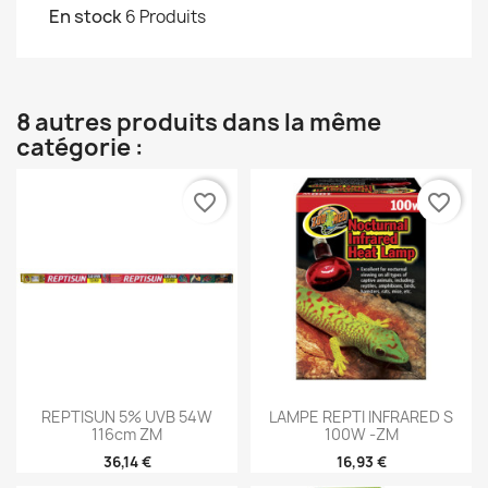
En stock
6 Produits
8 autres produits dans la même
catégorie :
favorite_border
favorite_border
REPTISUN 5% UVB 54W
LAMPE REPTI INFRARED S
116cm ZM
100W -ZM
36,14 €
16,93 €