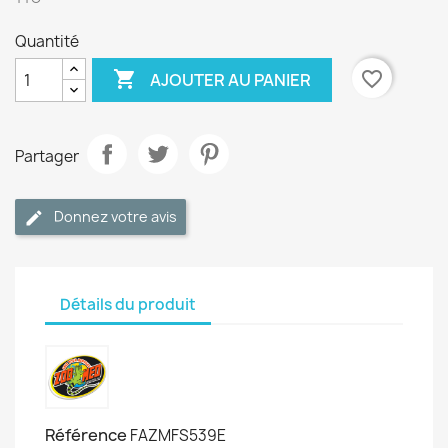
Quantité

favorite_border
AJOUTER AU PANIER
Partager
Donnez votre avis
Détails du produit
Référence
FAZMFS539E