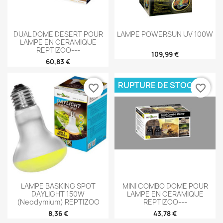
DUAL DOME DESERT POUR
LAMPE POWERSUN UV 100W
LAMPE EN CERAMIQUE
REPTIZOO---
109,99 €
60,83 €
RUPTURE DE STOCK
favorite_border
favorite_border
LAMPE BASKING SPOT
MINI COMBO DOME POUR
DAYLIGHT 150W
LAMPE EN CERAMIQUE
(Neodymium) REPTIZOO
REPTIZOO---
8,36 €
43,78 €