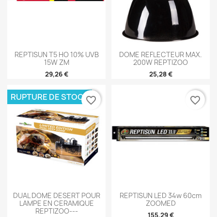
REPTISUN T5 HO 10% UVB
DOME REFLECTEUR MAX.
15W ZM
200W REPTIZOO
29,26 €
25,28 €
RUPTURE DE STOCK
favorite_border
favorite_border
DUAL DOME DESERT POUR
REPTISUN LED 34w 60cm
LAMPE EN CERAMIQUE
ZOOMED
REPTIZOO---
155,29 €