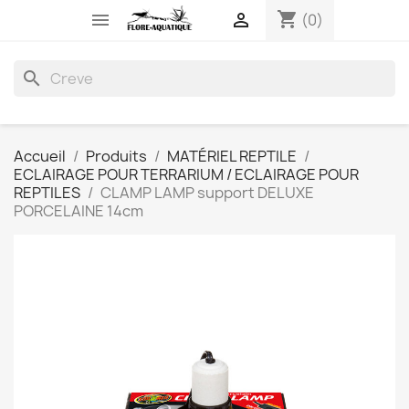
shopping_cart


(0)
search
Accueil
Produits
MATÉRIEL REPTILE
ECLAIRAGE POUR TERRARIUM / ECLAIRAGE POUR
REPTILES
CLAMP LAMP support DELUXE
PORCELAINE 14cm