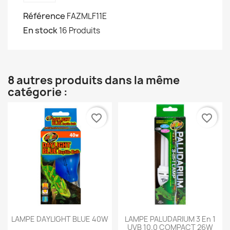
Référence
FAZMLF11E
En stock
16 Produits
8 autres produits dans la même
catégorie :
favorite_border
favorite_border
LAMPE DAYLIGHT BLUE 40W
LAMPE PALUDARIUM 3 En 1
UVB 10.0 COMPACT 26W