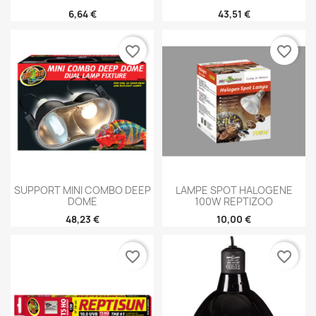
6,64 €
43,51 €
favorite_border
favorite_border
SUPPORT MINI COMBO DEEP
LAMPE SPOT HALOGENE
DOME
100W REPTIZOO
48,23 €
10,00 €
favorite_border
favorite_border