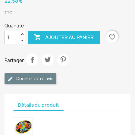
22,58 €
TTC
Quantité

favorite_border
AJOUTER AU PANIER
Partager
Donnez votre avis
Détails du produit