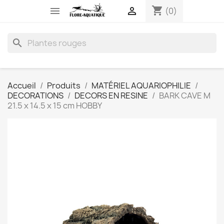
shopping_cart


(0)
search
Accueil
Produits
MATÉRIEL AQUARIOPHILIE
DECORATIONS
DECORS EN RESINE
BARK CAVE M
21.5 x 14.5 x 15 cm HOBBY