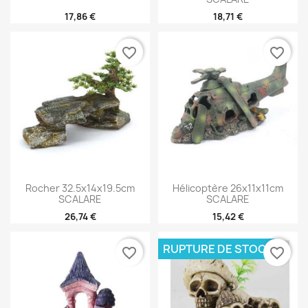
17,86 €
18,71 €
favorite_border
favorite_border
Rocher 32.5x14x19.5cm
Hélicoptère 26x11x11cm
SCALARE
SCALARE
26,74 €
15,42 €
RUPTURE DE STOCK
favorite_border
favorite_border