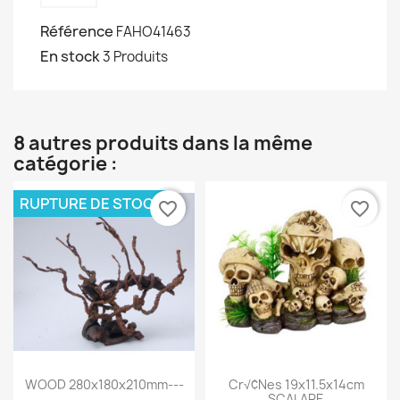
Référence
FAHO41463
En stock
3 Produits
8 autres produits dans la même
catégorie :
RUPTURE DE STOCK
favorite_border
favorite_border
WOOD 280x180x210mm---
Cr√¢nes 19x11.5x14cm
SCALARE