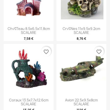
Ch√¢teau 8.5x6.5x11.8cm
Cr√¢nes 11x9.5x9.2cm
SCALARE
SCALARE
7,58 €
8,76 €
favorite_border
favorite_border
Coraux 13.5x7.7x12.6cm
Avion 22.5x9.5x8cm
SCALARE
SCALARE