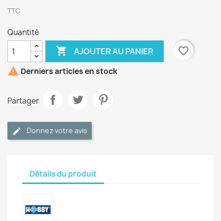
TTC
Quantité

favorite_border
AJOUTER AU PANIER

Derniers articles en stock
Partager
Donnez votre avis
Détails du produit