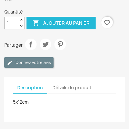
Quantité

favorite_border
AJOUTER AU PANIER
Partager
Donnez votre avis
Description
Détails du produit
5x12cm