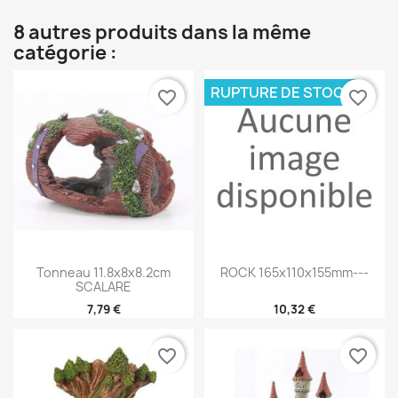
8 autres produits dans la même
catégorie :
RUPTURE DE STOCK
favorite_border
favorite_border
Tonneau 11.8x8x8.2cm
ROCK 165x110x155mm---
SCALARE
7,79 €
10,32 €
favorite_border
favorite_border