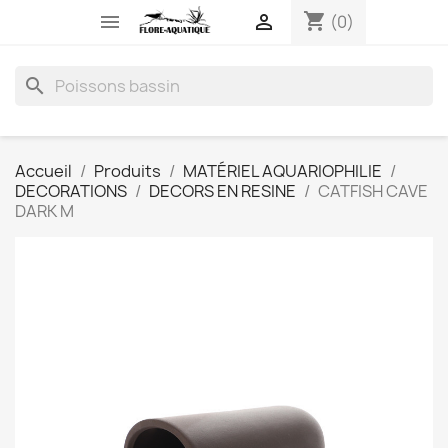
shopping_cart


(0)
search
Accueil
Produits
MATÉRIEL AQUARIOPHILIE
DECORATIONS
DECORS EN RESINE
CATFISH CAVE
DARK M