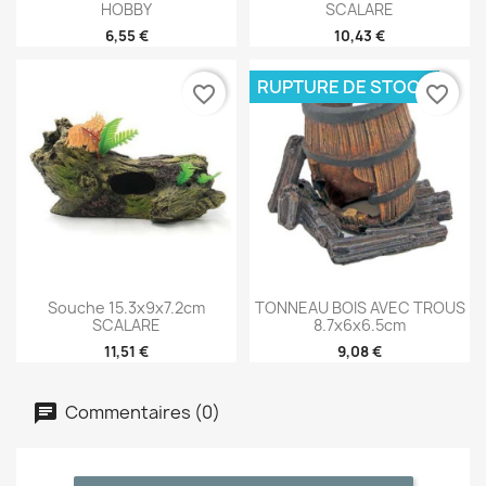
HOBBY
SCALARE
6,55 €
10,43 €
RUPTURE DE STOCK
favorite_border
favorite_border
Souche 15.3x9x7.2cm
TONNEAU BOIS AVEC TROUS
SCALARE
8.7x6x6.5cm
11,51 €
9,08 €
Commentaires (0)