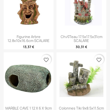
Figurine Arbre
Ch√¢teau 17.5x17.5x31cm
12.8x10x16.6cm SCALARE
SCALARE
13,37 €
30,31 €
favorite_border
favorite_border
MARBLE CAVE 1 12 X 6 X 9cm
Colonnes Tiki 9x8.5x11.5cm