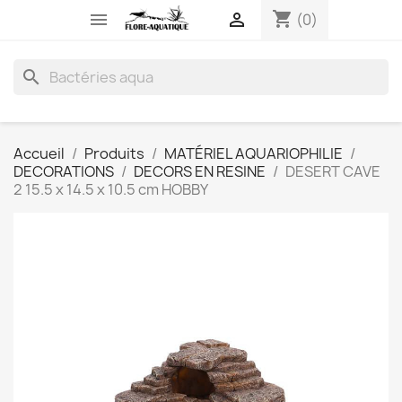
shopping_cart


(0)
search
Accueil
Produits
MATÉRIEL AQUARIOPHILIE
DECORATIONS
DECORS EN RESINE
DESERT CAVE
2 15.5 x 14.5 x 10.5 cm HOBBY