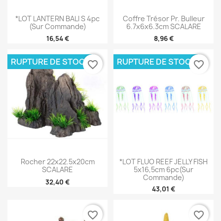
*LOT LANTERN BALI S 4pc
Coffre Trésor Pr. Bulleur
(sur Commande)
6.7x6x6.3cm SCALARE
16,54 €
8,96 €
RUPTURE DE STOCK
RUPTURE DE STOCK
favorite_border
favorite_border
Rocher 22x22.5x20cm
*LOT FLUO REEF JELLY FISH
SCALARE
5x16,5cm 6pc(sur
Commande)
32,40 €
43,01 €
favorite_border
favorite_border