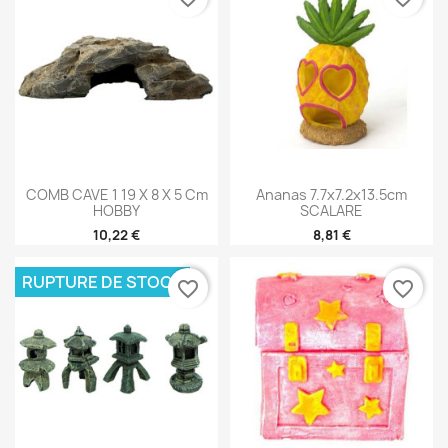
COMB CAVE 1 19 X 8 X 5 Cm
Ananas 7.7x7.2x13.5cm
HOBBY
SCALARE
10,22 €
8,81 €
RUPTURE DE STOCK
favorite_border
favorite_border