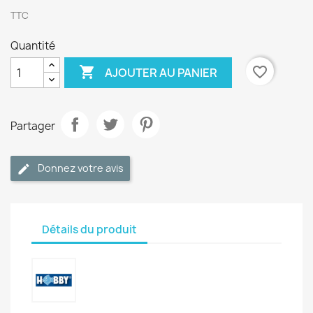
TTC
Quantité

favorite_border
AJOUTER AU PANIER
Partager
Donnez votre avis
Détails du produit