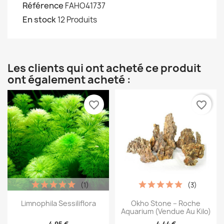
Référence
FAHO41737
En stock
12 Produits
Les clients qui ont acheté ce produit
ont également acheté :
favorite_border
favorite_border
(1)
(3)
Limnophila Sessiliflora
Okho Stone – Roche
Aquarium (vendue Au Kilo)
4,95 €
4,44 €