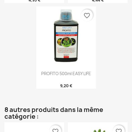
favorite_border
PROFITO 500ml EASY LIFE
9,20 €
8 autres produits dans la même
catégorie :
favorite_border
favorite_border