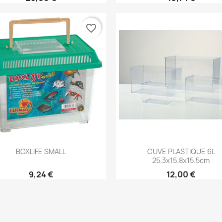
favorite_border
Aperçu rapide
Aperçu rapide


BOXLIFE SMALL
CUVE PLASTIQUE 6L
25.3x15.8x15.5cm
9,24 €
12,00 €