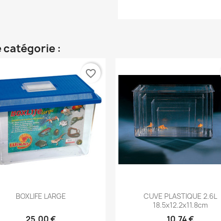
 catégorie :
favorite_border
Aperçu rapide
Aperçu rapide


BOXLIFE LARGE
CUVE PLASTIQUE 2.6L
18.5x12.2x11.8cm
25,00 €
10,74 €