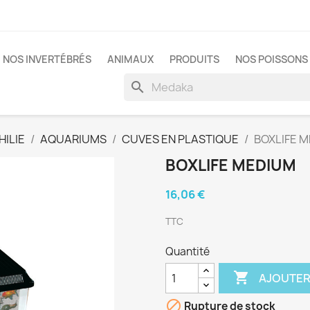
NOS INVERTÉBRÉS
ANIMAUX
PRODUITS
NOS POISSONS 
search
ILIE
AQUARIUMS
CUVES EN PLASTIQUE
BOXLIFE 
BOXLIFE MEDIUM
16,06 €
TTC
Quantité

AJOUTER

Rupture de stock