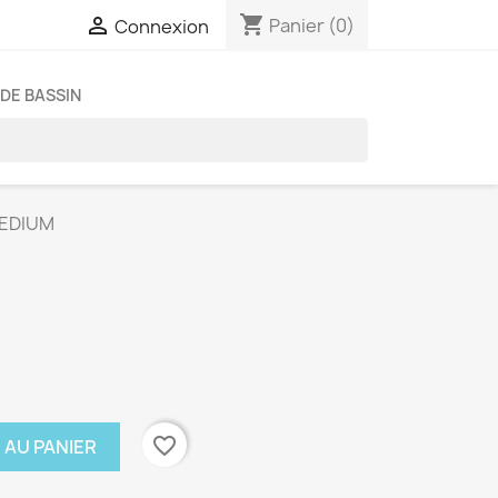
shopping_cart

Panier
(0)
Connexion
DE BASSIN
MEDIUM
favorite_border
 AU PANIER