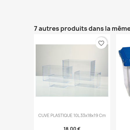
7 autres produits dans la même
favorite_border
Aperçu rapide

CUVE PLASTIQUE 10L 33x18x19 Cm
18,00 €