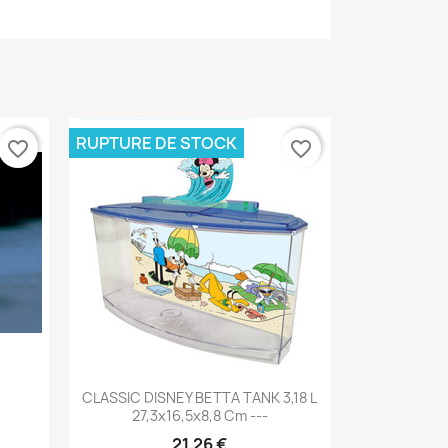
RUPTURE DE STOCK
favorite_border
favorite_border
Aperçu rapide

CLASSIC DISNEY BETTA TANK 3,18 L
27,3x16,5x8,8 Cm ---
21,26 €