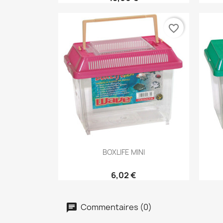
favorite_border
Aperçu rapide

BOXLIFE MINI
6,02 €
Commentaires (0)