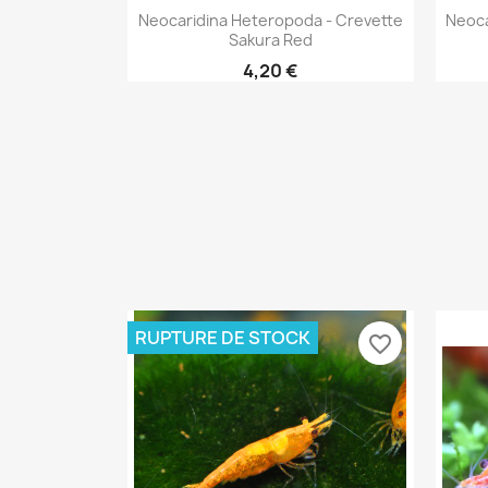
Aperçu rapide

Neocaridina Heteropoda - Crevette
Neoca
Sakura Red
4,20 €
RUPTURE DE STOCK
favorite_border