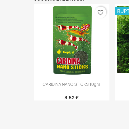
RUPT
favorite_border
Aperçu rapide

CARIDINA NANO STICKS 10grs
3,52 €