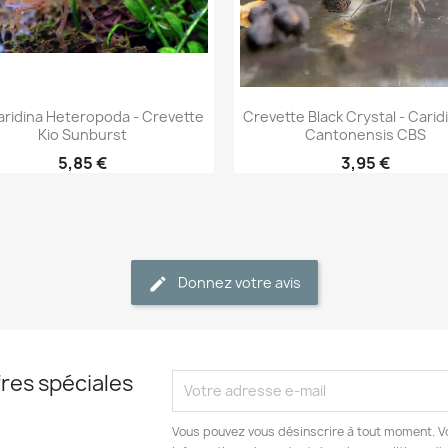
Aperçu rapide
Aperçu rapide


ridina Heteropoda - Crevette
Crevette Black Crystal - Caridi
Kio Sunburst
Cantonensis CBS
5,85 €
3,95 €
Donnez votre avis
res spéciales
Vous pouvez vous désinscrire à tout moment. V