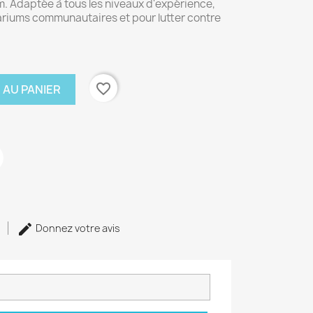
m. Adaptée à tous les niveaux d'expérience,
uariums communautaires et pour lutter contre
favorite_border
 AU PANIER
Donnez votre avis