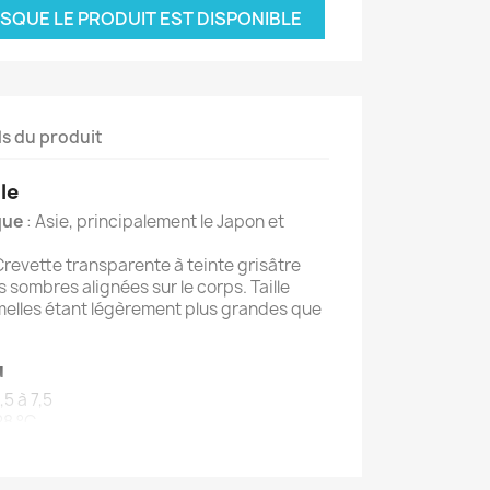
SQUE LE PRODUIT EST DISPONIBLE
ls du produit
le
que
: Asie, principalement le Japon et
Crevette transparente à teinte grisâtre
 sombres alignées sur le corps. Taille
femelles étant légèrement plus grandes que
u
,5 à 7,5
28 °C