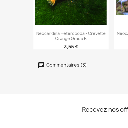
Aperçu rapide

Neocaridina Heteropoda - Crevette
Neoca
Orange Grade B
3,55 €
Commentaires (3)
Recevez nos off