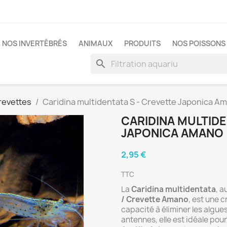
NOS INVERTÉBRÉS
ANIMAUX
PRODUITS
NOS POISSONS 
search
revettes
Caridina multidentata S - Crevette Japonica A
CARIDINA MULTIDE
JAPONICA AMANO
2,95 €
TTC
La
Caridina multidentata
, 
/ Crevette Amano
, est une 
capacité à éliminer les algue
antennes, elle est idéale po