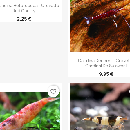
Aperçu rapide

ridina Heteropoda - Crevette
Red Cherry
2,25 €
Aperçu rapide

Caridina Dennerli - Crevet
Cardinal De Sulawesi
9,95 €
favorite_border