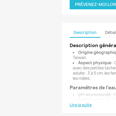
PRÉVENEZ-MOI LOR
Description
Détai
Description généra
Origine géographi
Taiwan.
Aspect physique
: 
avec des petites taches
adulte : 3 à 5 cm, les 
les mâles.
Paramètres de l'ea
pH recommandé
: 6
Température
: 18 à 
Lire la suite
Dureté
:
GH : 1 à 15
KH : 2 à 8