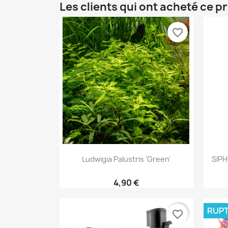
Les clients qui ont acheté ce p
favorite_border
Aperçu rapide

Ludwigia Palustris 'Green'
SIP
4,90 €
RUPT
favorite_border