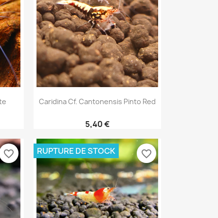
Aperçu rapide

te
Caridina Cf. Cantonensis Pinto Red
5,40 €
RUPTURE DE STOCK
favorite_border
favorite_border