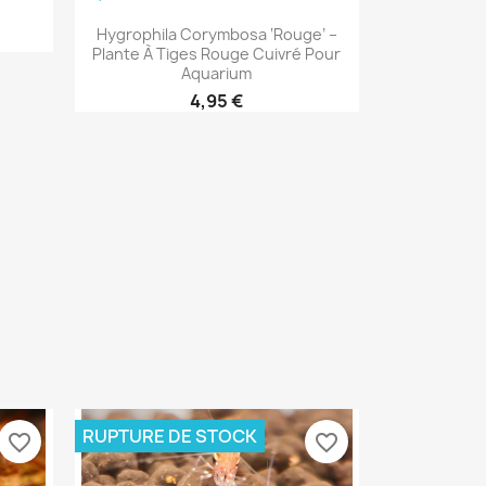
Aperçu rapide

Hygrophila Corymbosa ‘Rouge’ –
Plante À Tiges Rouge Cuivré Pour
Aquarium
4,95 €
RUPTURE DE STOCK
favorite_border
favorite_border