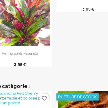
3,95 €
Aperçu rapide

Hemigraphis Repanda
3,95 €
 catégorie :
RUPTURE DE STOCK
favorite_border