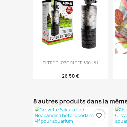
Aperçu rapide

FILTRE TURBO FILTER 500 L/h
26,50 €
8 autres produits dans la même
favorite_border