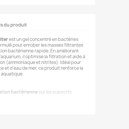
ls du produit
lter
est un gel concentré en bactéries
rmulé pour enrober les masses filtrantes
ation bactérienne rapide. En améliorant
’aquarium, il optimise la filtration et aide à
tion (ammoniaque et nitrites). Idéal pour
e et d’eau de mer, ce produit renforce la
e aquatique.
sation bactérienne
sur les supports
é de la filtration biologique
et stabilise
ollution
(ammoniaque, nitrites) et
s aquariums d’eau douce et marins
.