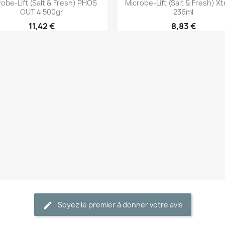
robe-Lift (Salt & Fresh) PHOS
Microbe-Lift (Salt & Fresh) X
OUT 4 500gr
236ml
11,42 €
8,83 €
Soyez le premier à donner votre avis