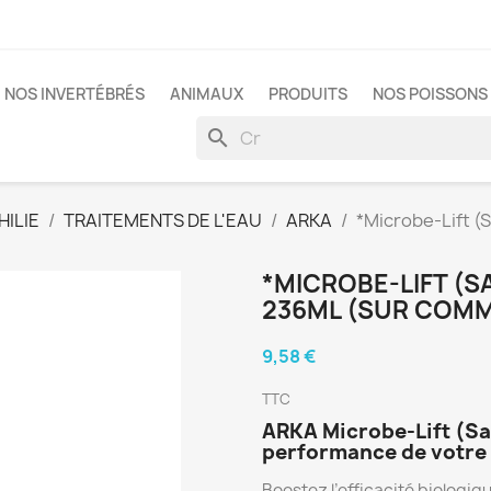
NOS INVERTÉBRÉS
ANIMAUX
PRODUITS
NOS POISSONS 
search
ILIE
TRAITEMENTS DE L'EAU
ARKA
*Microbe-Lift (S
*MICROBE-LIFT (SA
236ML (SUR COM
9,58 €
TTC
ARKA Microbe-Lift (Salt
performance de votre f
Boostez l’efficacité biologiqu