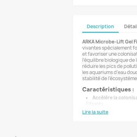
Description
Détai
ARKA Microbe-Lift Gel Fi
vivantes spécialement fo
et favoriser une colonis
l’équilibre biologique de l
réduire les pics de pollu
les aquariums d’eau douc
stabilité de l’écosystèm
Caractéristiques :
Accélère la coloni
filtrants.
Améliore l’efficacit
Lire la suite
l’eau.
Réduit les pics de p
favorise une eau saine.
Compatible avec le