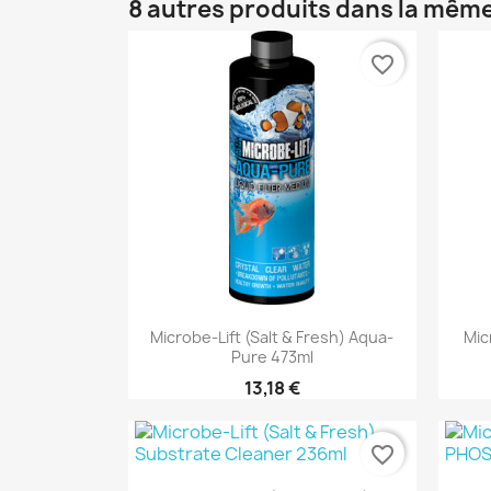
8 autres produits dans la même
favorite_border
Aperçu rapide

Microbe-Lift (Salt & Fresh) Aqua-
Mic
Pure 473ml
13,18 €
favorite_border
Aperçu rapide
