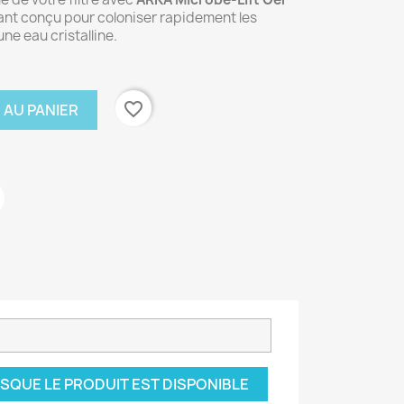
vant conçu pour coloniser rapidement les
une eau cristalline.
favorite_border
 AU PANIER
SQUE LE PRODUIT EST DISPONIBLE