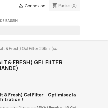
shopping_cart

Panier
(0)
Connexion
DE BASSIN
alt & Fresh) Gel Filter 236ml (sur
LT & FRESH) GEL FILTER
MANDE)
 & Fresh) Gel Filter – Optimisez la
iltration !
e de votre filtre avec
ARKA Microbe-Lift Gel