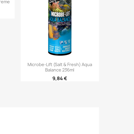
treme
Aperçu rapide

Microbe-Lift (Salt & Fresh) Aqua
Balance 236ml
9,84 €