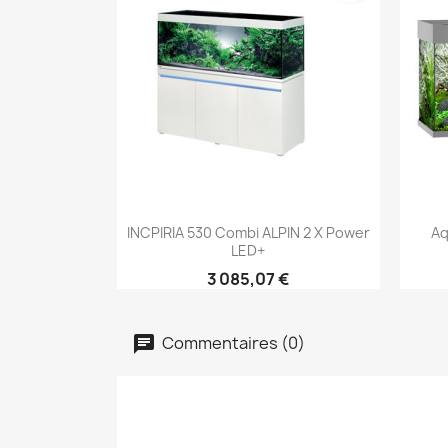
Aperçu rapide

INCPIRIA 530 Combi ALPIN 2 X Power
Aq
LED+
3 085,07 €
Commentaires (0)