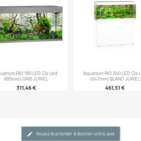
Aperçu rapide
Aperçu rapide


uarium RIO 180 LED (2x Led
Aquarium RIO 240 LED (2x 
895mm) GRIS JUWEL
1047mm) BLANC JUWEL
311,46 €
461,51 €
Soyez le premier à donner votre avis