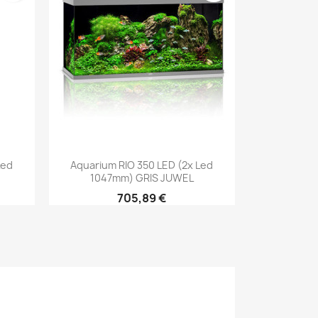
Aperçu rapide

Led
Aquarium RIO 350 LED (2x Led
1047mm) GRIS JUWEL
705,89 €