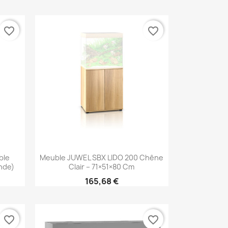
favorite_border
favorite_border
Aperçu rapide

ble
Meuble JUWEL SBX LIDO 200 Chêne
nde)
Clair – 71×51×80 Cm
165,68 €
favorite_border
favorite_border