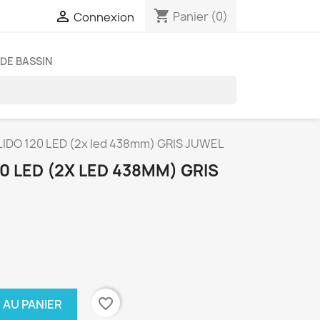
shopping_cart

Panier
(0)
Connexion
DE BASSIN
LIDO 120 LED (2x led 438mm) GRIS JUWEL
0 LED (2X LED 438MM) GRIS
favorite_border
 AU PANIER