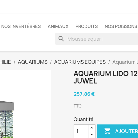
NOS INVERTÉBRÉS
ANIMAUX
PRODUITS
NOS POISSONS 
search
ILIE
AQUARIUMS
AQUARIUMS EQUIPES
Aquarium 
AQUARIUM LIDO 12
JUWEL
257,86 €
TTC
Quantité

AJOUTER