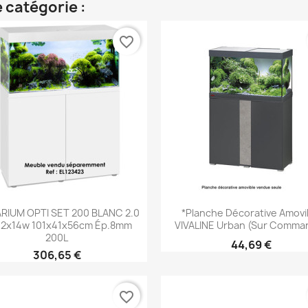
 catégorie :
favorite_border
Aperçu rapide
Aperçu rapide


RIUM OPTI SET 200 BLANC 2.0
*Planche Décorative Amovi
 2x14w 101x41x56cm Ép.8mm
VIVALINE Urban (sur Comma
200L
44,69 €
306,65 €
favorite_border