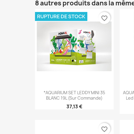
8 autres produits dans la même
RUPTURE DE STOCK
favorite_border
Aperçu rapide

*AQUARIUM SET LEDDY MINI 35
AQUA
BLANC 19L (sur Commande)
Led
37,13 €
favorite_border