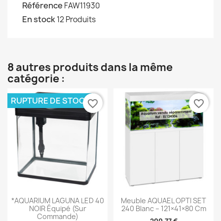
Référence
FAW11930
En stock
12 Produits
8 autres produits dans la même
catégorie :
RUPTURE DE STOCK
favorite_border
favorite_border
*AQUARIUM LAGUNA LED 40
Meuble AQUAEL OPTI SET
NOIR Équipé (sur
240 Blanc – 121×41×80 Cm
Commande)
200,77 €