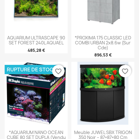
AQUARIUM ULTRASCAPE 90
*PROXIMA 175 CLASSIC LED
SET FOREST 240L AQUAEL
COMBI URBAN 2x8.6w (sur
Cde)
485,28 €
896,53 €
RUPTURE DE STOCK
favorite_border
favorite_border
*AQUARIUM NANO OCEAN
Meuble JUWEL SBX TRIGON
CUBE 80 SET DUPLA (vendu
350 Noir – 87×87×80 Cm