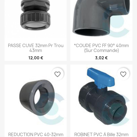
PASSE CUVE 32mm Pr Trou
*COUDE PVC FF 90° 40mm
43mm
(sur Commande)
12,00 €
3,02 €
favorite_border
favorite_border
REDUCTION PVC 40-32mm
ROBINET PVC À Bille 32mm