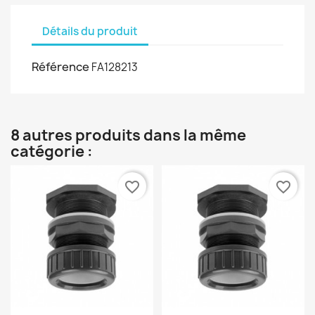
Détails du produit
Référence
FA128213
8 autres produits dans la même
catégorie :
favorite_border
favorite_border