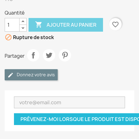
Quantité

favorite_border
AJOUTER AU PANIER

Rupture de stock
Partager
Donnez votre avis
PRÉVENEZ-MOI LORSQUE LE PRODUIT EST DISP