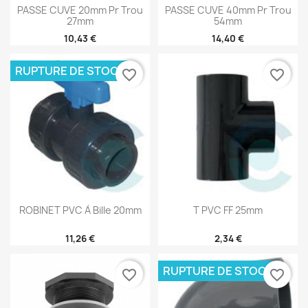
PASSE CUVE 20mm Pr Trou
PASSE CUVE 40mm Pr Trou
27mm
54mm
10,43 €
14,40 €
RUPTURE DE STOCK
favorite_border
favorite_border
ROBINET PVC À Bille 20mm
T PVC FF 25mm
11,26 €
2,34 €
RUPTURE DE STOCK
favorite_border
favorite_border