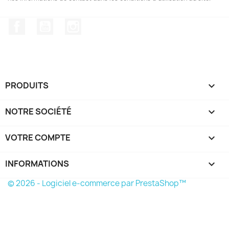
Facebook
YouTube
Instagram
PRODUITS

NOTRE SOCIÉTÉ

VOTRE COMPTE

INFORMATIONS
keyboard_arrow_down
© 2026 - Logiciel e-commerce par PrestaShop™