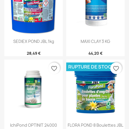
SEDIEX POND JBL 1kg
MAXI CLAY 3 KG
28,49 €
44,20 €
RUPTURE DE STOCK
favorite_border
favorite_border
IchiPond OPTINIT 24000
FLORA POND 8 Boulettes JBL