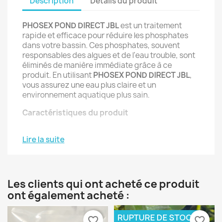
Description
Détails du produit
PHOSEX POND DIRECT JBL
est un traitement
rapide et efficace pour réduire les phosphates
dans votre bassin. Ces phosphates, souvent
responsables des algues et de l'eau trouble, sont
éliminés de manière immédiate grâce à ce
produit. En utilisant
PHOSEX POND DIRECT JBL
,
vous assurez une eau plus claire et un
environnement aquatique plus sain.
Caractéristiques du produit
Lire la suite
Élimination rapide des phosphates
: Idéal
pour traiter les concentrations élevées de
phosphates et prévenir la croissance excessive
d'algues.
Les clients qui ont acheté ce produit
ont également acheté :
Améliore la clarté de l'eau
: Favorise une eau
plus limpide et équilibrée.
RUPTURE DE STOCK
favorite_border
favorite_border