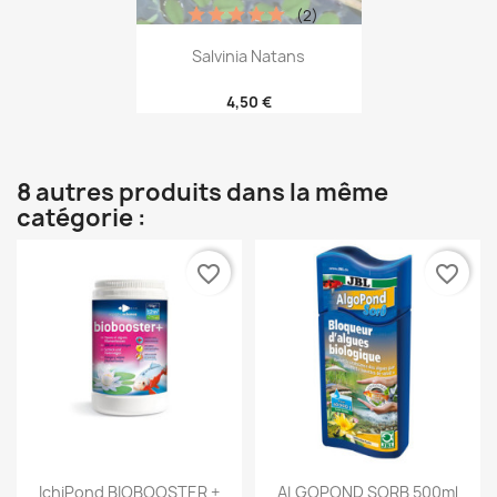
(2)
Salvinia Natans
4,50 €
8 autres produits dans la même
catégorie :
favorite_border
favorite_border
IchiPond BIOBOOSTER +
ALGOPOND SORB 500ml