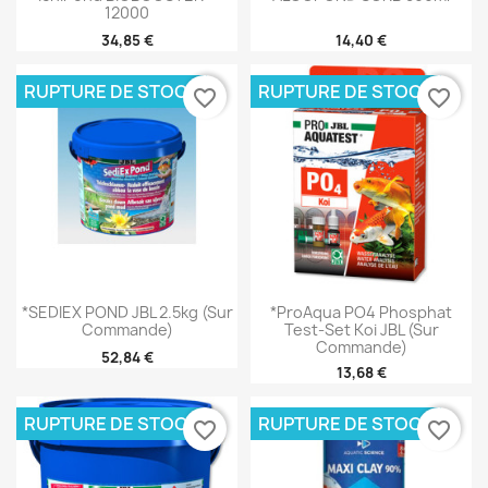
12000
34,85 €
14,40 €
RUPTURE DE STOCK
RUPTURE DE STOCK
favorite_border
favorite_border
*SEDIEX POND JBL 2.5kg (sur
*ProAqua PO4 Phosphat
Commande)
Test-Set Koi JBL (sur
Commande)
52,84 €
13,68 €
RUPTURE DE STOCK
RUPTURE DE STOCK
favorite_border
favorite_border