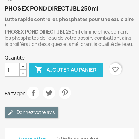
PHOSEX POND DIRECT JBL 250ml
Lutte rapide contre les phosphates pour une eau claire
!
PHOSEX POND DIRECT JBL 250ml
élimine efficacement
les phosphates de l'eau de votre bassin, combattant ainsi
la prolifération des algues et améliorant la qualité de l'eau.
Quantité

favorite_border
AJOUTER AU PANIER
Partager
Donnez votre avis