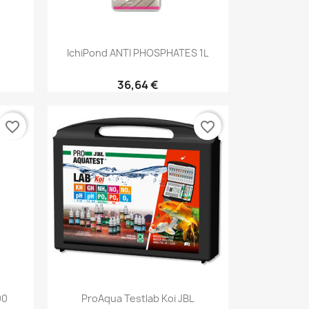
Aperçu rapide

IchiPond ANTI PHOSPHATES 1L
36,64 €
favorite_border
favorite_border
Aperçu rapide

00
ProAqua Testlab Koi JBL