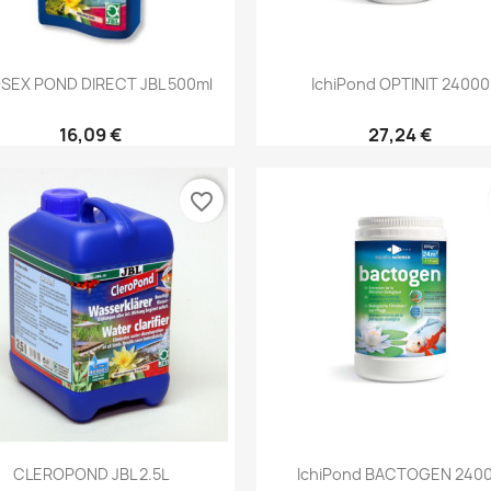
Aperçu rapide
Aperçu rapide


SEX POND DIRECT JBL 500ml
IchiPond OPTINIT 24000
16,09 €
27,24 €
favorite_border
Aperçu rapide
Aperçu rapide


CLEROPOND JBL 2.5L
IchiPond BACTOGEN 240