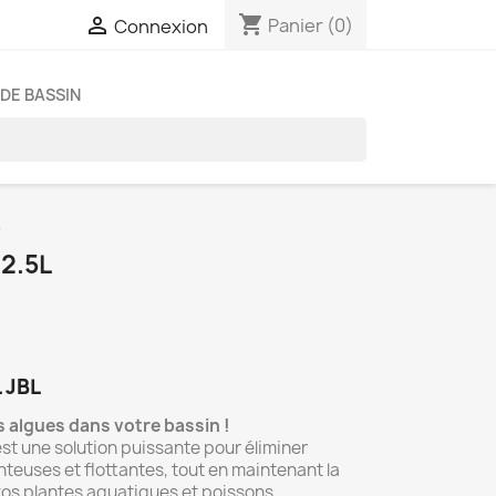
shopping_cart

Panier
(0)
Connexion
DE BASSIN
L
2.5L
 JBL
 algues dans votre bassin !
st une solution puissante pour éliminer
teuses et flottantes, tout en maintenant la
e vos plantes aquatiques et poissons.