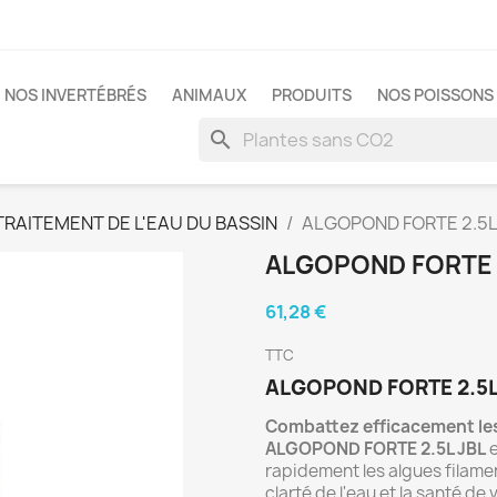
NOS INVERTÉBRÉS
ANIMAUX
PRODUITS
NOS POISSONS 
search
TRAITEMENT DE L'EAU DU BASSIN
ALGOPOND FORTE 2.5
ALGOPOND FORTE 
61,28 €
TTC
ALGOPOND FORTE 2.5L
Combattez efficacement les
ALGOPOND FORTE 2.5L JBL
e
rapidement les algues filamen
clarté de l'eau et la santé d