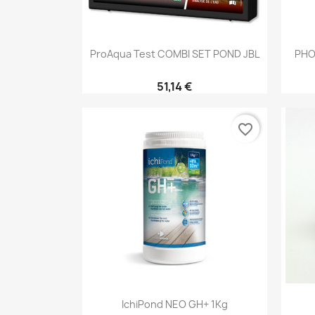
Aperçu rapide

ProAqua Test COMBI SET POND JBL
PHO
51,14 €
favorite_border
Aperçu rapide

IchiPond NEO GH+ 1Kg