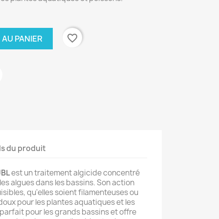
favorite_border
 AU PANIER
ls du produit
JBL
est un traitement algicide concentré
les algues dans les bassins. Son action
uisibles, qu'elles soient filamenteuses ou
 doux pour les plantes aquatiques et les
parfait pour les grands bassins et offre