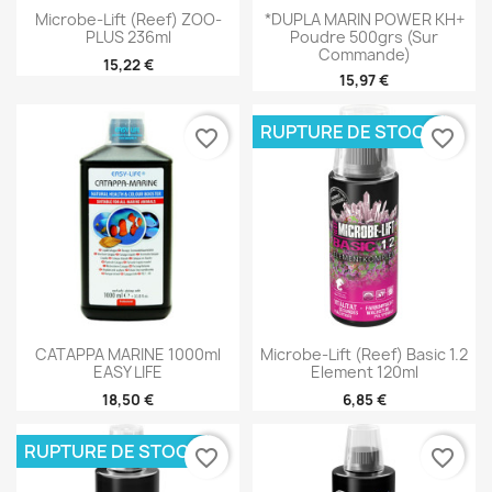
Pensez-y
Microbe-Lift (Reef) ZOO-
*DUPLA MARIN POWER KH+
PLUS 236ml
Poudre 500grs (sur
Pour maintenir une eau claire et éviter la
Commande)
réapparition des cyanobactéries, il est
15,22 €
15,97 €
recommandé de surveiller régulièrement les
paramètres de l'eau et d'éviter les excès
d'alimentation et de lumière.
RUPTURE DE STOCK
favorite_border
favorite_border
CATAPPA MARINE 1000ml
Microbe-Lift (Reef) Basic 1.2
EASY LIFE
Element 120ml
18,50 €
6,85 €
RUPTURE DE STOCK
favorite_border
favorite_border