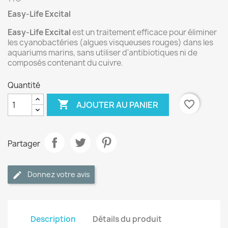
Easy-Life Excital
Easy-Life Excital
est un traitement efficace pour éliminer
les cyanobactéries (algues visqueuses rouges) dans les
aquariums marins, sans utiliser d'antibiotiques ni de
composés contenant du cuivre.
Quantité

favorite_border
AJOUTER AU PANIER
Partager
Donnez votre avis
Description
Détails du produit