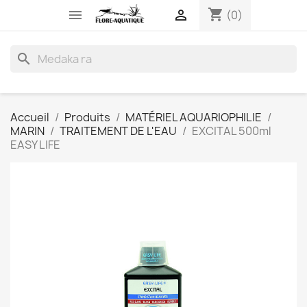
shopping_cart


(0)
search
Accueil
Produits
MATÉRIEL AQUARIOPHILIE
MARIN
TRAITEMENT DE L'EAU
EXCITAL 500ml
EASY LIFE