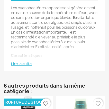
Les cyanobactéries apparaissent généralement
en cas de hausse de la température de l'eau, avec
ou sans pollution organique élevée.
Excital
lutte
activement contre ces algues, est simple et sûr à
l'usage, et inoffensif pour les poissons ou coraux.
En cas d'infestation importante, il est
recommandé d'enlever au préalable le plus
possible de cyanobactéries à la main, puis
d'administrer
Excital
aussitôt après.
Caractéristiques
Lire la suite
Contenance
: Disponible en 250 ml, 500 ml et
1000 ml.
8 autres produits dans la même
Efficacité
: Élimine les cyanobactéries sans
catégorie :
antibiotiques ni cuivre.
RUPTURE DE STOCK
favorite_border
favorite_border
Sécurité
: Inoffensif pour les poissons et