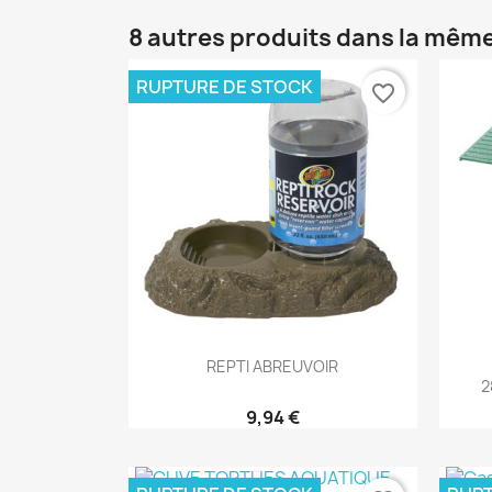
8 autres produits dans la même
RUPTURE DE STOCK
favorite_border
Aperçu rapide

REPTI ABREUVOIR
2
9,94 €