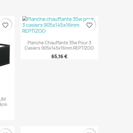
favorite_border
favorite_border
Aperçu rapide

Planche Chauffante 35w Pour 3
Casiers 905x145x16mm REPTIZOO
65,16 €
IUM
.8cm