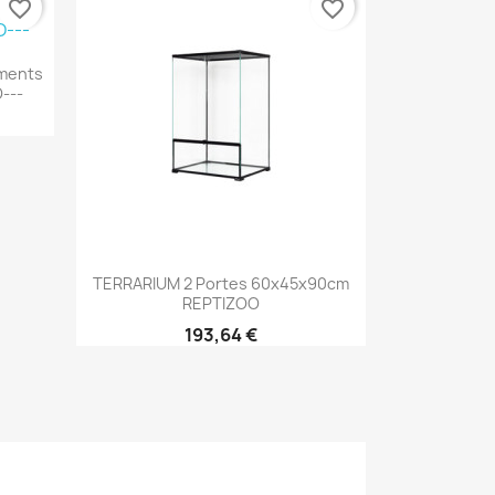
favorite_border
favorite_border
ments
---
Aperçu rapide

TERRARIUM 2 Portes 60x45x90cm
REPTIZOO
193,64 €