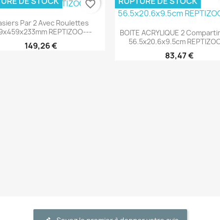
URE DE STOCK
RUPTURE DE STOCK
favorite_border
Aperçu rapide

siers Par 2 Avec Roulettes
Aperçu rapide

9x459x233mm REPTIZOO---
BOITE ACRYLIQUE 2 Comparti
56.5x20.6x9.5cm REPTIZOO
149,26 €
83,47 €