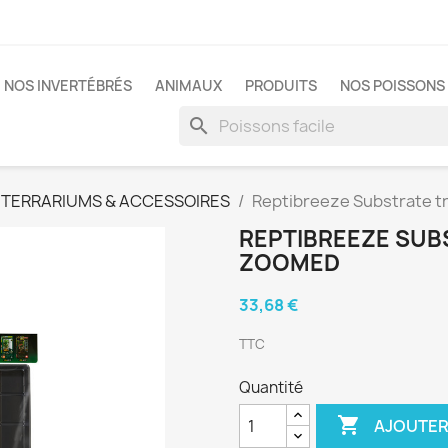
NOS INVERTÉBRÉS
ANIMAUX
PRODUITS
NOS POISSONS 
search
TERRARIUMS & ACCESSOIRES
Reptibreeze Substrate t
REPTIBREEZE SUB
ZOOMED
33,68 €
TTC
Quantité

AJOUTER