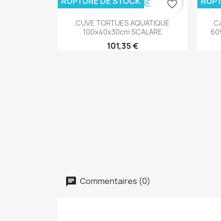
RUPTURE DE STOCK
RUPT
favorite_border
Aperçu rapide

CUVE TORTUES AQUATIQUE
Ca
100x40x30cm SCALARE
60
101,35 €
Commentaires (0)