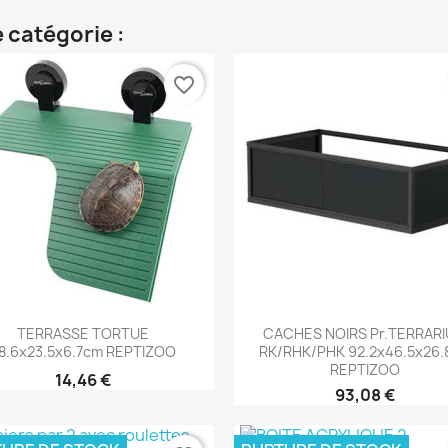
 catégorie :
favorite_border
Aperçu rapide
Aperçu rapide


TERRASSE TORTUE
CACHES NOIRS Pr.TERRAR
8.6x23.5x6.7cm REPTIZOO
RK/RHK/PHK 92.2x46.5x26
REPTIZOO
14,46 €
93,08 €