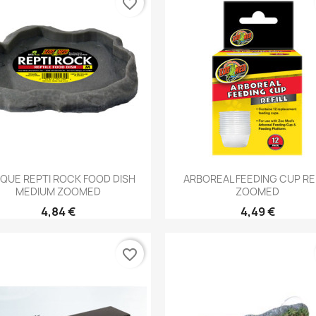
favorite_border
Aperçu rapide
Aperçu rapide


QUE REPTI ROCK FOOD DISH
ARBOREAL FEEDING CUP REF
MEDIUM ZOOMED
ZOOMED
4,84 €
4,49 €
favorite_border