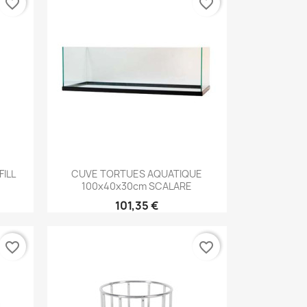
favorite_border
favorite_border
Aperçu rapide

ILL
CUVE TORTUES AQUATIQUE
100x40x30cm SCALARE
101,35 €
favorite_border
favorite_border