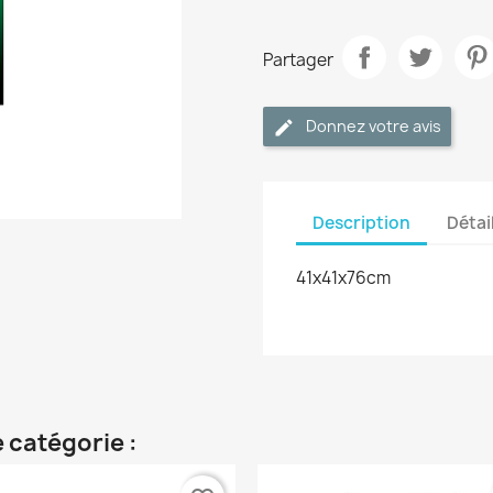
Partager
Donnez votre avis
Description
Détai
41x41x76cm
 catégorie :