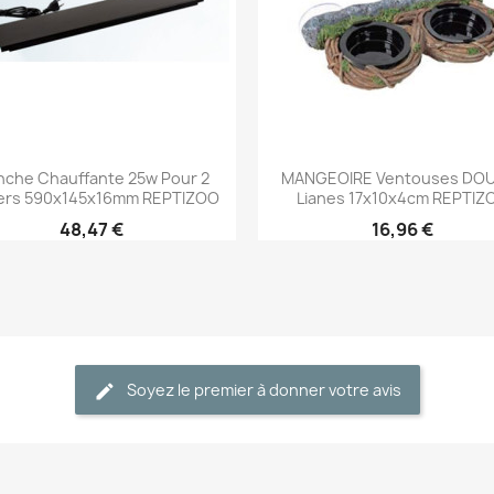
Aperçu rapide
Aperçu rapide


nche Chauffante 25w Pour 2
MANGEOIRE Ventouses DO
ers 590x145x16mm REPTIZOO
Lianes 17x10x4cm REPTIZ
48,47 €
16,96 €
Soyez le premier à donner votre avis