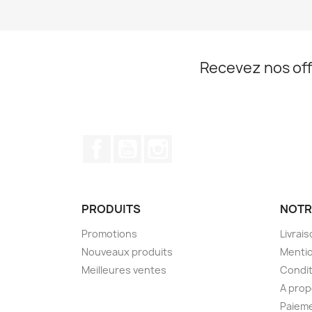
Recevez nos off
Facebook
YouTube
Instagram
PRODUITS
NOTR
Promotions
Livrai
Nouveaux produits
Mentio
Meilleures ventes
Condit
A pro
Paieme