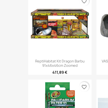
favorite_border
Aperçu rapide

ReptiHabitat Kit Dragon Barbu
VAS
91x46x46cm Zoomed
411,89 €
favorite_border