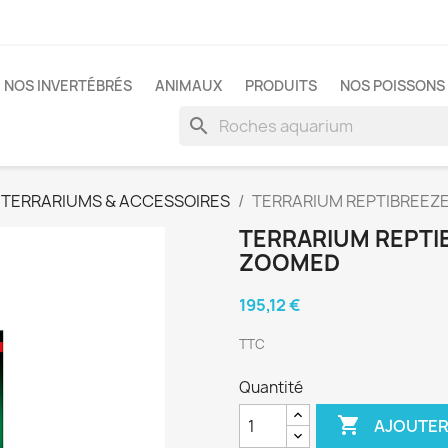
NOS INVERTÉBRÉS
ANIMAUX
PRODUITS
NOS POISSONS 
search
TERRARIUMS & ACCESSOIRES
TERRARIUM REPTIBREEZ
TERRARIUM REPTI
ZOOMED
195,12 €
TTC
Quantité

AJOUTER