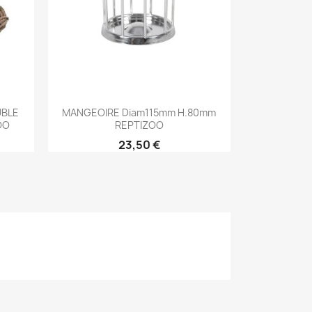
Aperçu rapide

UBLE
MANGEOIRE Diam115mm H.80mm
OO
REPTIZOO
23,50 €