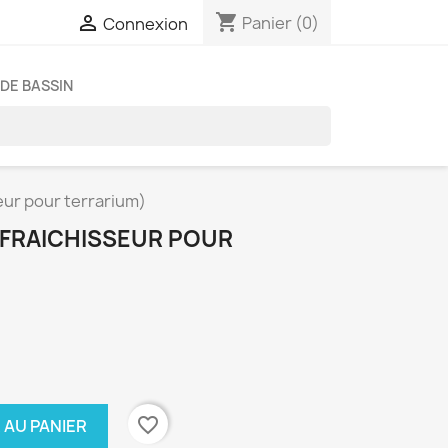
shopping_cart

Panier
(0)
Connexion
DE BASSIN
eur pour terrarium)
AFRAICHISSEUR POUR
favorite_border
 AU PANIER