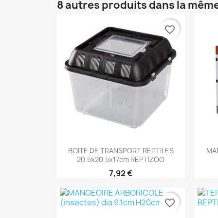
8 autres produits dans la même
favorite_border
Aperçu rapide

BOITE DE TRANSPORT REPTILES
MA
20.5x20.5x17cm REPTIZOO
7,92 €
favorite_border
Aperçu rapide