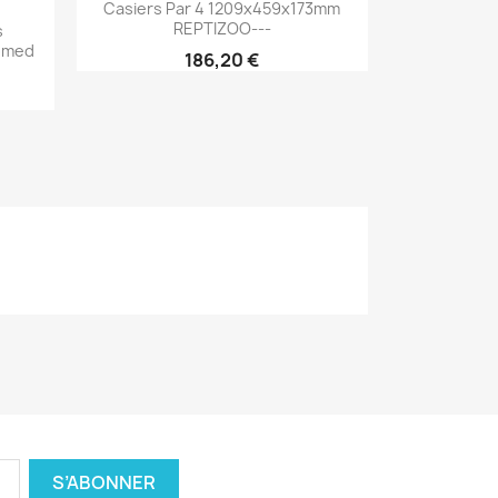

Casiers Par 4 1209x459x173mm
REPTIZOO---
s
omed
186,20 €