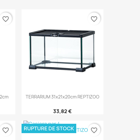
favorite_border
favorite_border
Aperçu rapide

32cm
TERRARIUM 31x21x20cm REPTIZOO
33,82 €
RUPTURE DE STOCK
favorite_border
favorite_border
Aperçu rapide