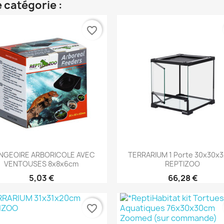
 catégorie :
favorite_border
Aperçu rapide
Aperçu rapide


NGEOIRE ARBORICOLE AVEC
TERRARIUM 1 Porte 30x30x
VENTOUSES 8x8x6cm
REPTIZOO
5,03 €
66,28 €
favorite_border
Aperçu rapide