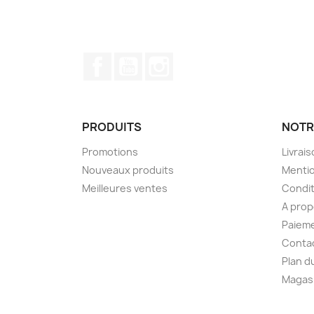
Facebook
YouTube
Instagram
PRODUITS
NOTR
Promotions
Livrai
Nouveaux produits
Mentio
Meilleures ventes
Condit
A pro
Paieme
Conta
Plan d
Magas