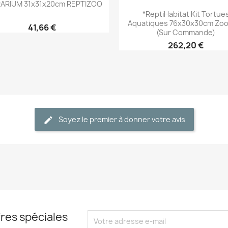

ARIUM 31x31x20cm REPTIZOO
Aperçu rapide

*ReptiHabitat Kit Tortue
Aquatiques 76x30x30cm Zo
41,66 €
(sur Commande)
262,20 €
Soyez le premier à donner votre avis
res spéciales