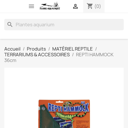
shopping_cart


(0)
search
Accueil
Produits
MATÉRIEL REPTILE
TERRARIUMS & ACCESSOIRES
REPTI HAMMOCK
36cm