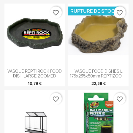
RUPTURE DE STOCK
favorite_border
favorite_border
VASQUE REPTI ROCK FOOD
VASQUE FOOD DISHES L
DISH LARGE ZOOMED
175x235x50mm REPTIZOO---
10,79 €
22,38 €
favorite_border
favorite_border