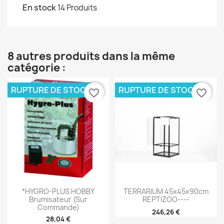
En stock
14 Produits
8 autres produits dans la même
catégorie :
RUPTURE DE STOCK
RUPTURE DE STOCK
favorite_border
favorite_border
*HYGRO-PLUS HOBBY
TERRARIUM 45x45x90cm
Brumisateur (sur
REPTIZOO----
Commande)
246,26 €
28,04 €