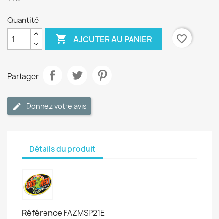
Quantité

favorite_border
AJOUTER AU PANIER
Partager
Donnez votre avis
Détails du produit
Référence
FAZMSP21E