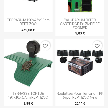
TERRARIUM 120x45x90cm
PALUDARIUM FILTER
REPTIZOO
CARTRIDGE Pr. ZMPF10E
ZOOMED
439,68 €
5,83 €
favorite_border
favorite_border
TERRASSE TORTUE
Roulettes Pour Terrarium RK
19.1x16x3.7cm REPTIZOO
(4pc) REPTIZOO New
8,98 €
22,14 €