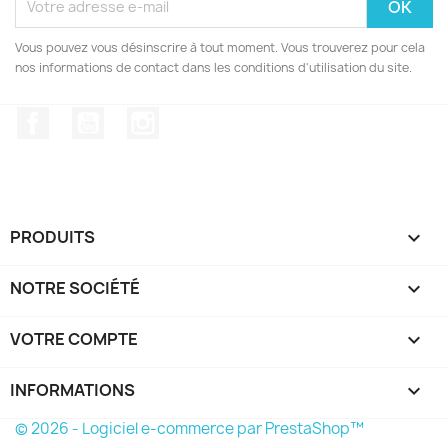
Vous pouvez vous désinscrire à tout moment. Vous trouverez pour cela
nos informations de contact dans les conditions d'utilisation du site.
Facebook
YouTube
Instagram
PRODUITS

NOTRE SOCIÉTÉ

VOTRE COMPTE

INFORMATIONS
keyboard_arrow_down
© 2026 - Logiciel e-commerce par PrestaShop™