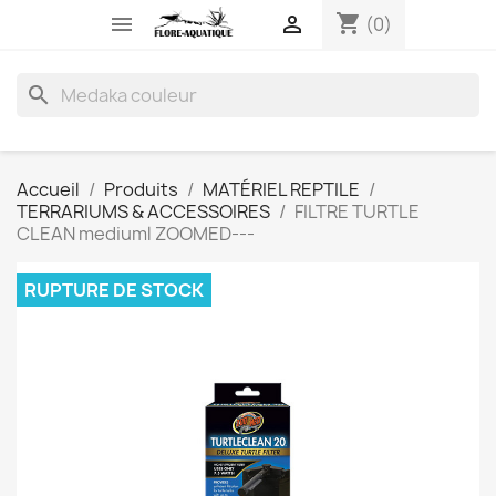
shopping_cart


(0)
search
Accueil
Produits
MATÉRIEL REPTILE
TERRARIUMS & ACCESSOIRES
FILTRE TURTLE
CLEAN mediuml ZOOMED---
RUPTURE DE STOCK