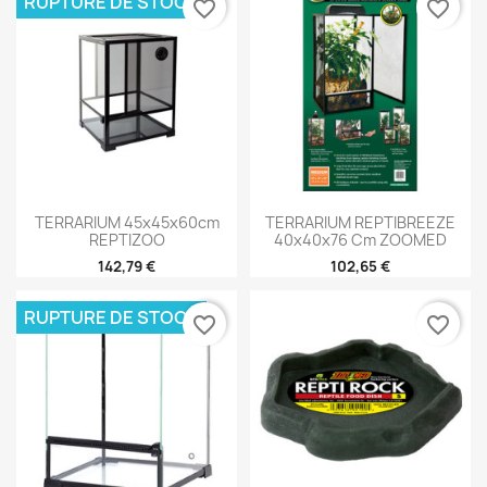
RUPTURE DE STOCK
favorite_border
favorite_border
TERRARIUM 45x45x60cm
TERRARIUM REPTIBREEZE
REPTIZOO
40x40x76 Cm ZOOMED
142,79 €
102,65 €
RUPTURE DE STOCK
favorite_border
favorite_border