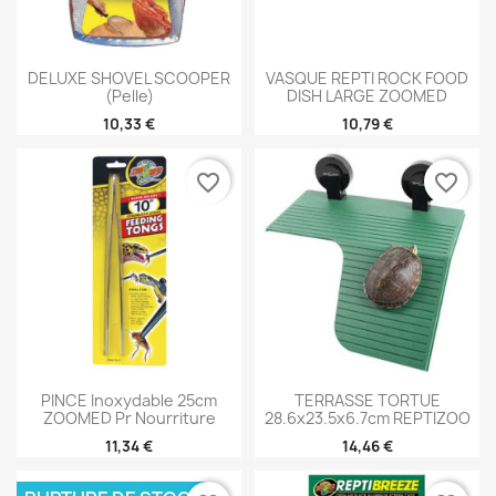
DELUXE SHOVEL SCOOPER
VASQUE REPTI ROCK FOOD
(pelle)
DISH LARGE ZOOMED
10,33 €
10,79 €
favorite_border
favorite_border
PINCE Inoxydable 25cm
TERRASSE TORTUE
ZOOMED Pr Nourriture
28.6x23.5x6.7cm REPTIZOO
11,34 €
14,46 €