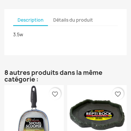
Description
Détails du produit
3.5w
8 autres produits dans la même
catégorie :
favorite_border
favorite_border