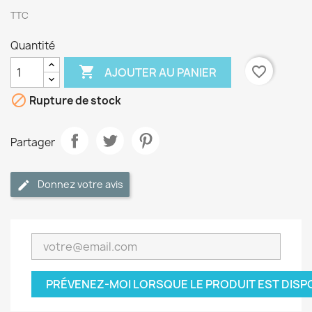
TTC
Quantité

favorite_border
AJOUTER AU PANIER

Rupture de stock
Partager
Donnez votre avis
PRÉVENEZ-MOI LORSQUE LE PRODUIT EST DISP