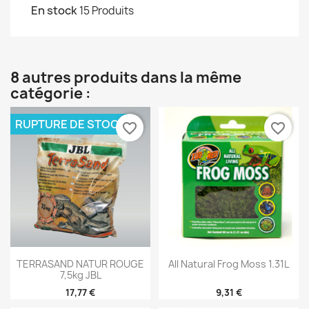
En stock
15 Produits
8 autres produits dans la même
catégorie :
RUPTURE DE STOCK
favorite_border
favorite_border
TERRASAND NATUR ROUGE
All Natural Frog Moss 1.31L
7,5kg JBL
17,77 €
9,31 €