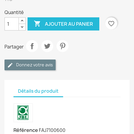
Quantité

favorite_border
AJOUTER AU PANIER
Partager
Donnez votre avis
Détails du produit
Référence
FAJ7100600