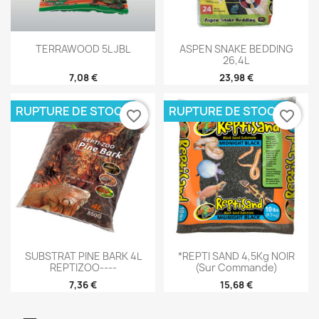
TERRAWOOD 5L JBL
ASPEN SNAKE BEDDING
26,4L
7,08 €
23,98 €
RUPTURE DE STOCK
RUPTURE DE STOCK
favorite_border
favorite_border
SUBSTRAT PINE BARK 4L
*REPTI SAND 4,5Kg NOIR
REPTIZOO----
(sur Commande)
7,36 €
15,68 €