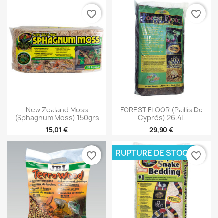
favorite_border
favorite_border
New Zealand Moss
FOREST FLOOR (Paillis De
(sphagnum Moss) 150grs
Cyprès) 26.4L
15,01 €
29,90 €
RUPTURE DE STOCK
favorite_border
favorite_border