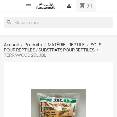
shopping_cart


(0)
search
Accueil
Produits
MATÉRIEL REPTILE
SOLS
POUR REPTILES / SUBSTRATS POUR REPTILES
TERRAWOOD 20L JBL