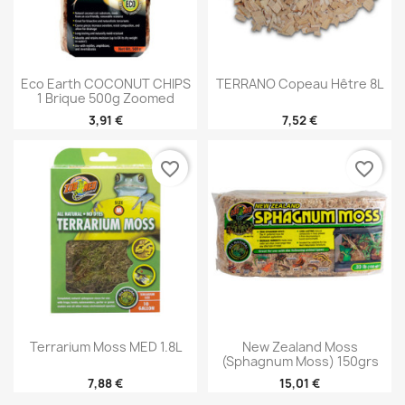
Eco Earth COCONUT CHIPS
TERRANO Copeau Hêtre 8L
1 Brique 500g Zoomed
3,91 €
7,52 €
favorite_border
favorite_border
Terrarium Moss MED 1.8L
New Zealand Moss
(sphagnum Moss) 150grs
7,88 €
15,01 €