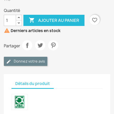
Quantité

favorite_border
AJOUTER AU PANIER

Derniers articles en stock
Partager
Donnez votre avis
Détails du produit