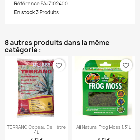
Référence
FAJ7102400
En stock
3 Produits
8 autres produits dans la même
catégorie :
favorite_border
favorite_border
TERRANO Copeau De Hêtre
All Natural Frog Moss 1.31L
4L
4,31 €
9,31 €