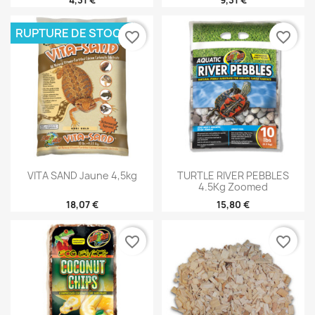
RUPTURE DE STOCK
favorite_border
favorite_border
VITA SAND Jaune 4,5kg
TURTLE RIVER PEBBLES
4.5Kg Zoomed
18,07 €
15,80 €
favorite_border
favorite_border