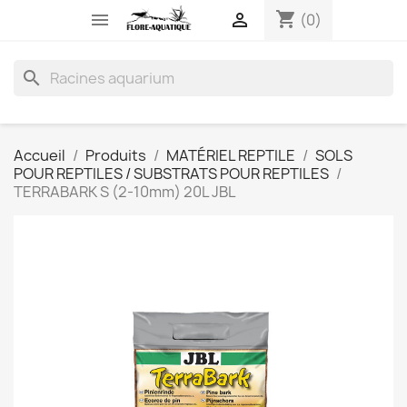
shopping_cart


(0)
search
Accueil
Produits
MATÉRIEL REPTILE
SOLS
POUR REPTILES / SUBSTRATS POUR REPTILES
TERRABARK S (2-10mm) 20L JBL