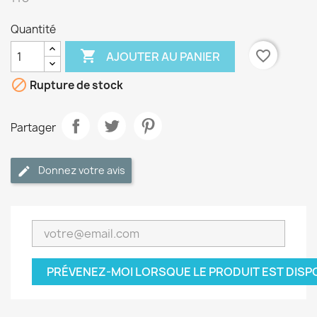
Quantité

favorite_border
AJOUTER AU PANIER

Rupture de stock
Partager
Donnez votre avis
PRÉVENEZ-MOI LORSQUE LE PRODUIT EST DISP