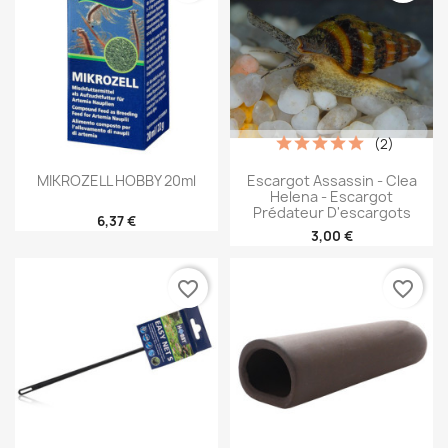
(2)
MIKROZELL HOBBY 20ml
Escargot Assassin - Clea
Helena - Escargot
Prédateur D'escargots
6,37 €
3,00 €
favorite_border
favorite_border