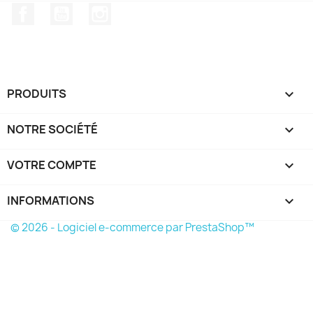
Facebook
YouTube
Instagram
PRODUITS

NOTRE SOCIÉTÉ

VOTRE COMPTE

INFORMATIONS
keyboard_arrow_down
© 2026 - Logiciel e-commerce par PrestaShop™