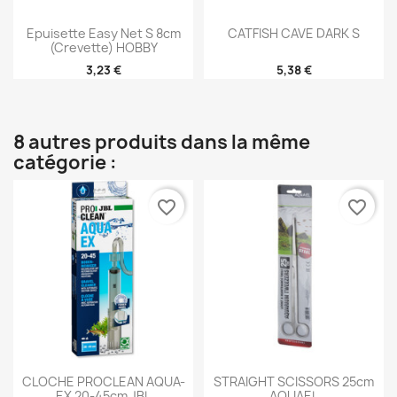
Epuisette Easy Net S 8cm
CATFISH CAVE DARK S
(crevette) HOBBY
3,23 €
5,38 €
8 autres produits dans la même
catégorie :
favorite_border
favorite_border
CLOCHE PROCLEAN AQUA-
STRAIGHT SCISSORS 25cm
EX 20-45cm JBL
AQUAEL