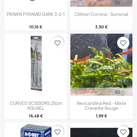
(6)
PRAWN PYRAMID DARK 3-2-1
Clithon Corona - Sunsnail
10,16 €
3,90 €
favorite_border
favorite_border
(6)
CURVED SCISSORS 25cm
Neocaridina Red - Mixte
AQUAEL
Crevette Rouge
16,48 €
1,99 €
favorite_border
favorite_border