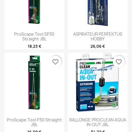
ProScape Tool SP30
ASPIRATEUR PERFEKTUS
Straight JBL
HOBBY
18,23 €
26,06 €
favorite_border
favorite_border
ProScape Tool P30 Straight
RALLONGE PROCLEAN AQUA
JBL
IN-OUT JBL
16,09 €
34,22 €