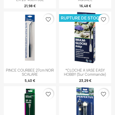
21,98 €
16,48 €
RUPTURE DE STOCK
favorite_border
favorite_border
PINCE COURBEE 27cm NOIR
*CLOCHE A VASE EASY
SCALARE
HOBBY (sur Commande)
5,40 €
23,29 €
favorite_border
favorite_border