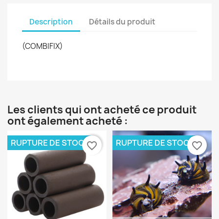
Description
Détails du produit
(COMBIFIX)
Les clients qui ont acheté ce produit
ont également acheté :
RUPTURE DE STOCK
RUPTURE DE STOCK
favorite_border
favorite_border