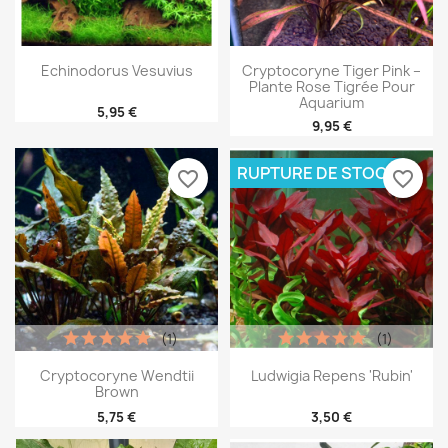
Echinodorus Vesuvius
Cryptocoryne Tiger Pink –
Plante Rose Tigrée Pour
Aquarium
5,95 €
9,95 €
RUPTURE DE STOCK
favorite_border
favorite_border
(1)
(1)
Cryptocoryne Wendtii
Ludwigia Repens 'Rubin'
Brown
5,75 €
3,50 €