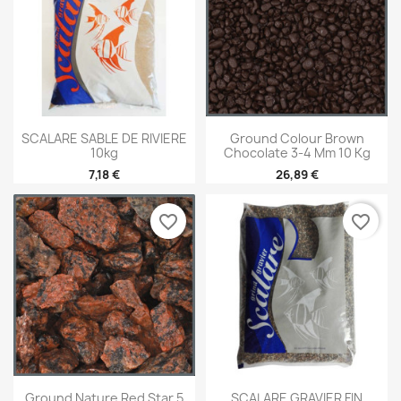
SCALARE SABLE DE RIVIERE
Ground Colour Brown
10kg
Chocolate 3-4 Mm 10 Kg
7,18 €
26,89 €
favorite_border
favorite_border
Ground Nature Red Star 5
SCALARE GRAVIER FIN