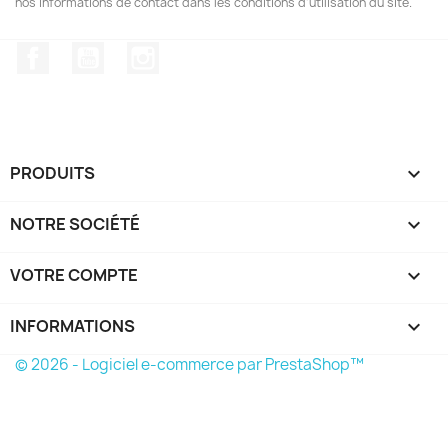
nos informations de contact dans les conditions d'utilisation du site.
Facebook
YouTube
Instagram
PRODUITS

NOTRE SOCIÉTÉ

VOTRE COMPTE

INFORMATIONS
keyboard_arrow_down
© 2026 - Logiciel e-commerce par PrestaShop™