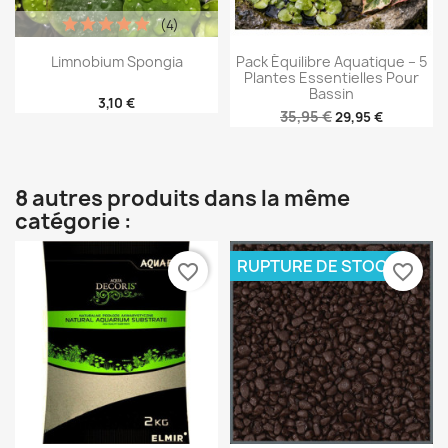
(4)
Limnobium Spongia
Pack Équilibre Aquatique – 5
Plantes Essentielles Pour
Bassin
3,10 €
35,95 €
29,95 €
8 autres produits dans la même
catégorie :
RUPTURE DE STOCK
favorite_border
favorite_border