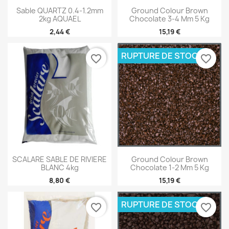
Sable QUARTZ 0.4-1.2mm
Ground Colour Brown
2kg AQUAEL
Chocolate 3-4 Mm 5 Kg
2,44 €
15,19 €
RUPTURE DE STOCK
favorite_border
favorite_border
SCALARE SABLE DE RIVIERE
Ground Colour Brown
BLANC 4kg
Chocolate 1-2 Mm 5 Kg
8,80 €
15,19 €
RUPTURE DE STOCK
favorite_border
favorite_border