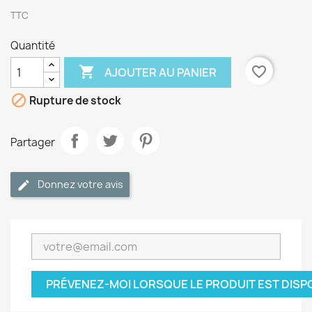
TTC
Quantité

favorite_border
AJOUTER AU PANIER

Rupture de stock
Partager
Donnez votre avis
PRÉVENEZ-MOI LORSQUE LE PRODUIT EST DISP