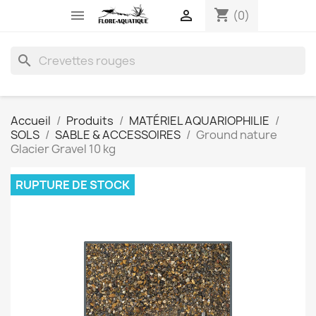
shopping_cart


(0)
search
Accueil
Produits
MATÉRIEL AQUARIOPHILIE
SOLS
SABLE & ACCESSOIRES
Ground nature
Glacier Gravel 10 kg
RUPTURE DE STOCK