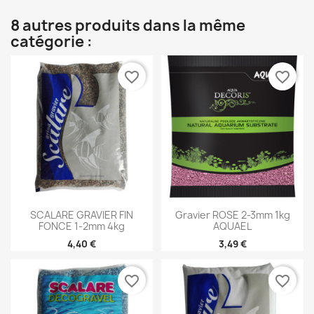
8 autres produits dans la même
catégorie :
favorite_border
favorite_border
SCALARE GRAVIER FIN
Gravier ROSE 2-3mm 1kg
FONCE 1-2mm 4kg
AQUAEL
4,40 €
3,49 €
favorite_border
favorite_border