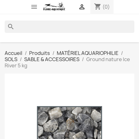
shopping_cart


(0)
search
Accueil
Produits
MATÉRIEL AQUARIOPHILIE
SOLS
SABLE & ACCESSOIRES
Ground nature Ice
River 5 kg