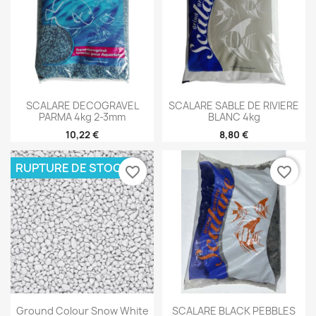
SCALARE DECOGRAVEL
SCALARE SABLE DE RIVIERE
PARMA 4kg 2-3mm
BLANC 4kg
10,22 €
8,80 €
RUPTURE DE STOCK
favorite_border
favorite_border
Ground Colour Snow White
SCALARE BLACK PEBBLES