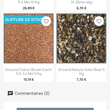
3-4 Mm 10 Kg
15-25mm 4kg
26,89 €
6,70 €
RUPTURE DE STOCK
favorite_border
favorite_border
Ground Colour Brown Earth
Ground Nature Yoho River 5
0,5-1,4 Mm 5 Kg
Kg
15,19 €
7,70 €
Commentaires (0)