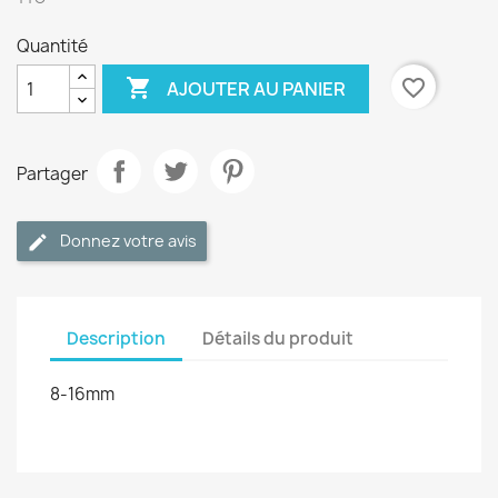
Quantité

favorite_border
AJOUTER AU PANIER
Partager
Donnez votre avis
Description
Détails du produit
8-16mm