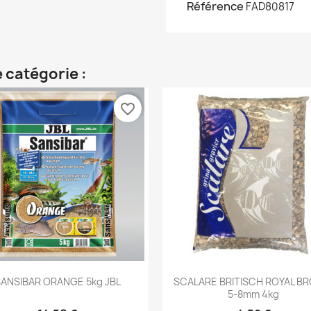
Référence
FAD80817
 catégorie :
favorite_border
Aperçu rapide
Aperçu rapide


ANSIBAR ORANGE 5kg JBL
SCALARE BRITISCH ROYAL B
5-8mm 4kg