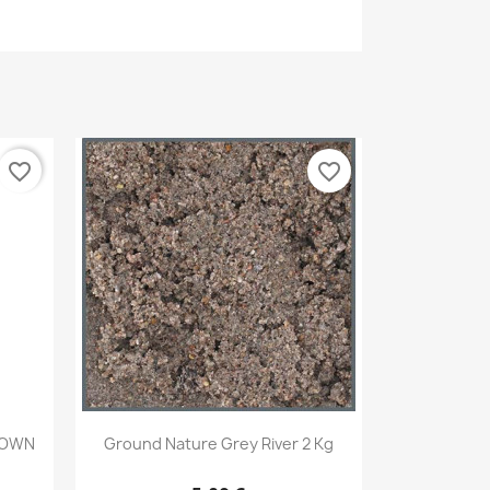
favorite_border
favorite_border
Aperçu rapide

ROWN
Ground Nature Grey River 2 Kg