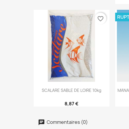
RUPT
favorite_border
Aperçu rapide

SCALARE SABLE DE LOIRE 10kg
MANAD
8,87 €
Commentaires (0)