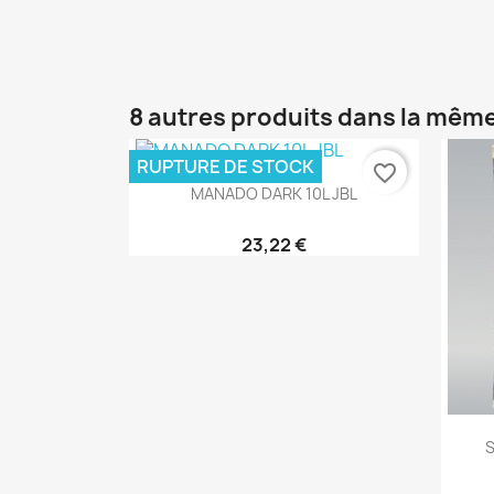
8 autres produits dans la même
RUPTURE DE STOCK
favorite_border
Aperçu rapide

MANADO DARK 10L JBL
23,22 €
S