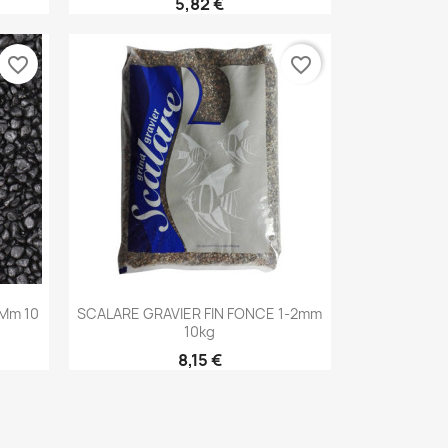
5,82 €
favorite_border
favorite_border
Aperçu rapide

 Mm 10
SCALARE GRAVIER FIN FONCE 1-2mm
10kg
8,15 €