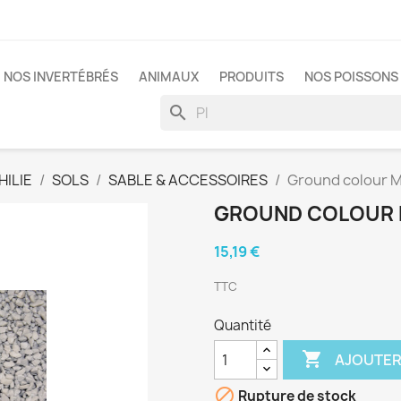
NOS INVERTÉBRÉS
ANIMAUX
PRODUITS
NOS POISSONS 
search
ILIE
SOLS
SABLE & ACCESSOIRES
Ground colour M
GROUND COLOUR M
15,19 €
TTC
Quantité

AJOUTER

Rupture de stock