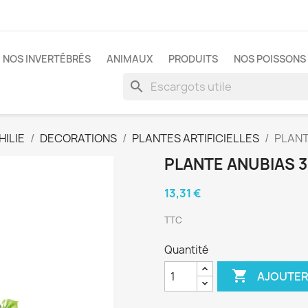
NOS INVERTÉBRÉS
ANIMAUX
PRODUITS
NOS POISSONS 
search
ILIE
DECORATIONS
PLANTES ARTIFICIELLES
PLANT
PLANTE ANUBIAS 
13,31 €
TTC
Quantité

AJOUTER