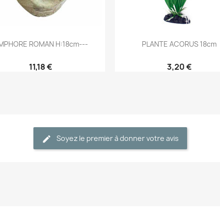
Aperçu rapide
Aperçu rapide


MPHORE ROMAN H:18cm---
PLANTE ACORUS 18cm
11,18 €
3,20 €
Soyez le premier à donner votre avis