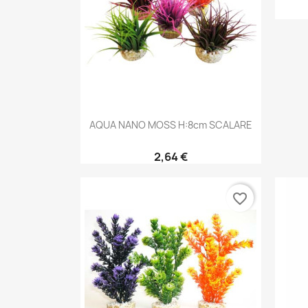
Aperçu rapide

AQUA NANO MOSS H:8cm SCALARE
2,64 €
favorite_border