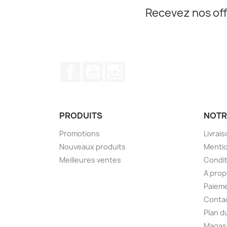
Recevez nos off
Facebook
YouTube
Instagram
PRODUITS
NOTR
Promotions
Livrai
Nouveaux produits
Mentio
Meilleures ventes
Condit
A pro
Paieme
Conta
Plan d
Magas