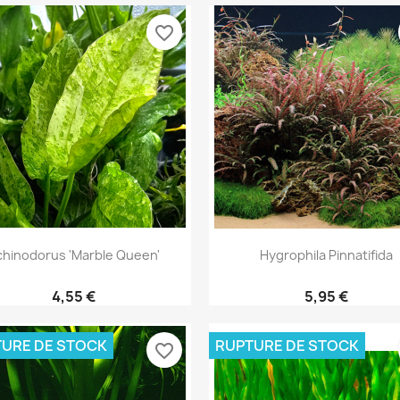
favorite_border
Aperçu rapide
Aperçu rapide


chinodorus 'Marble Queen'
Hygrophila Pinnatifida
4,55 €
5,95 €
URE DE STOCK
RUPTURE DE STOCK
favorite_border