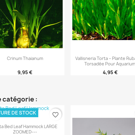
Aperçu rapide
Aperçu rapide


Crinum Thaianum
Vallisneria Torta – Plante Ru
Torsadée Pour Aquariu
9,95 €
4,95 €
 catégorie :
URE DE STOCK
favorite_border
Aperçu rapide

ta Bed Leaf Hammock LARGE
ZOOMED---