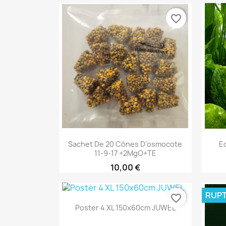
favorite_border
Aperçu rapide

Sachet De 20 Cônes D'osmocote
E
11-9-17 +2MgO+TE
10,00 €
RUPT
favorite_border
Aperçu rapide

Poster 4 XL 150x60cm JUWEL