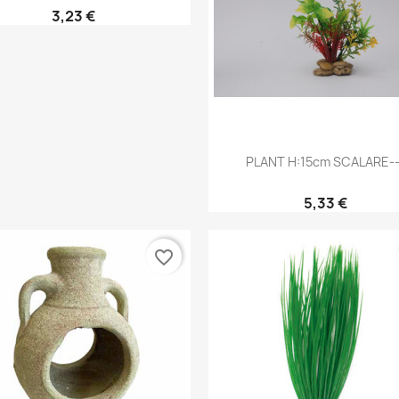
3,23 €
Aperçu rapide

PLANT H:15cm SCALARE--
5,33 €
favorite_border