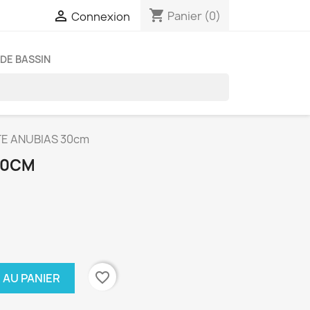
shopping_cart

Panier
(0)
Connexion
DE BASSIN
E ANUBIAS 30cm
30CM
favorite_border
 AU PANIER