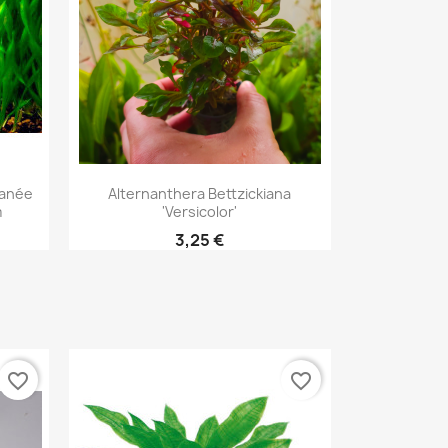
Aperçu rapide

banée
Alternanthera Bettzickiana
m
'Versicolor'
3,25 €
favorite_border
favorite_border