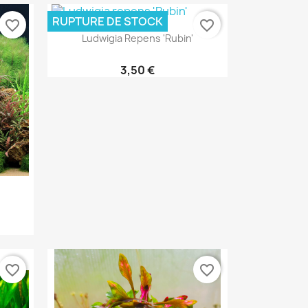
RUPTURE DE STOCK
favorite_border
favorite_border
Aperçu rapide

Ludwigia Repens 'Rubin'
3,50 €
favorite_border
favorite_border