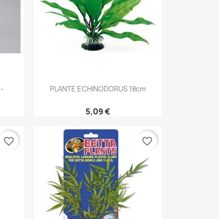
Aperçu rapide

-
PLANTE ECHINODORUS 18cm
5,09 €
favorite_border
favorite_border