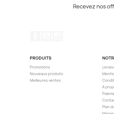
Recevez nos off
Facebook
YouTube
Instagram
PRODUITS
NOTR
Promotions
Livrai
Nouveaux produits
Mentio
Meilleures ventes
Condit
A pro
Paieme
Conta
Plan d
Magas