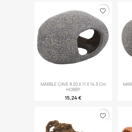
favorite_border
Aperçu rapide

MARBLE CAVE 8 20 X 11 X 14.5 Cm
MARB
HOBBY
15,24 €
favorite_border