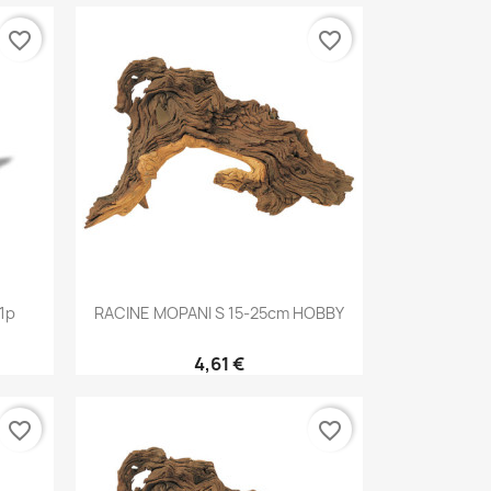
favorite_border
favorite_border
Aperçu rapide

1p
RACINE MOPANI S 15-25cm HOBBY
4,61 €
favorite_border
favorite_border