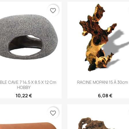
favorite_border
Aperçu rapide
Aperçu rapide


LE CAVE 7 14.5 X 8.5 X 12 Cm
RACINE MOPANI 15 À 30cm 
HOBBY
10,22 €
6,08 €
favorite_border