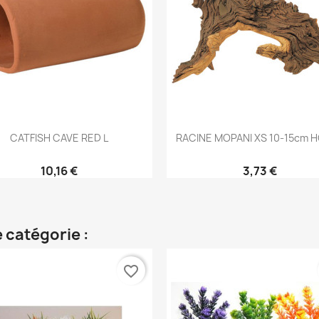
Aperçu rapide
Aperçu rapide


CATFISH CAVE RED L
RACINE MOPANI XS 10-15cm 
10,16 €
3,73 €
 catégorie :
favorite_border