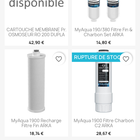
CARTOUCHE MEMBRANE Pr.
MyAqua 190/380 Filtre Fin &
OSMOSEUR RO 200 DUPLA
Charbon Set ARKA
42,90 €
14,80 €
RUPTURE DE STOCK
favorite_border
favorite_border
MyAqua 1900 Recharge
MyAqua 1900 Filtre Charbon
Filtre Fin ARKA
C2 ARKA
18,74 €
28,67 €