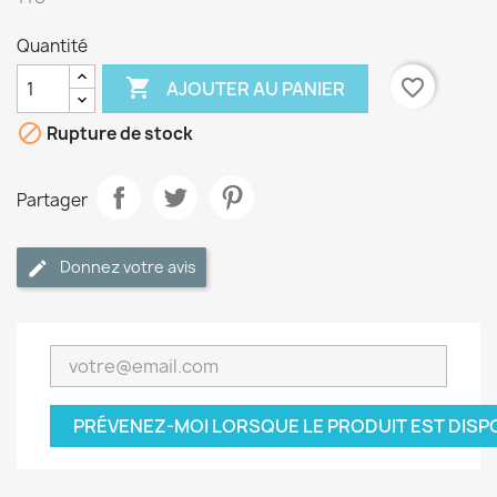
Quantité

favorite_border
AJOUTER AU PANIER

Rupture de stock
Partager
Donnez votre avis
PRÉVENEZ-MOI LORSQUE LE PRODUIT EST DISP