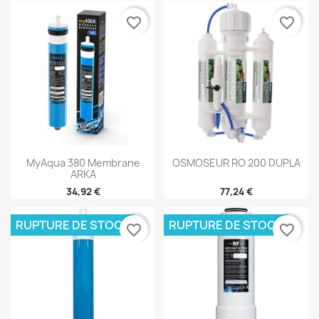
favorite_border
favorite_border
MyAqua 380 Membrane
OSMOSEUR RO 200 DUPLA
ARKA
34,92 €
77,24 €
RUPTURE DE STOCK
RUPTURE DE STOCK
favorite_border
favorite_border