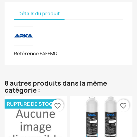
Détails du produit
Référence
FAFFMD
8 autres produits dans la même
catégorie :
RUPTURE DE STOCK
favorite_border
favorite_border