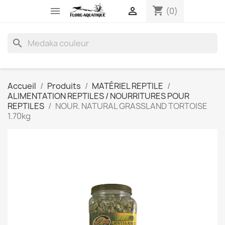
shopping_cart


(0)
search
Accueil
Produits
MATÉRIEL REPTILE
ALIMENTATION REPTILES / NOURRITURES POUR
REPTILES
NOUR. NATURAL GRASSLAND TORTOISE
1.70kg