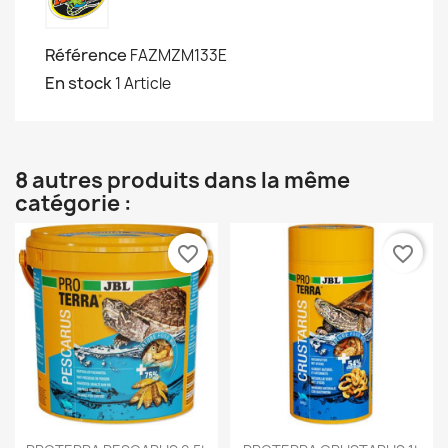
Référence
FAZMZM133E
En stock
1 Article
8 autres produits dans la même
catégorie :
favorite_border
favorite_border