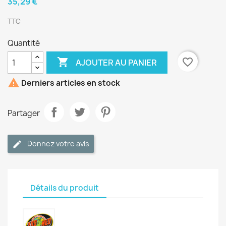
35,29 €
TTC
Quantité

favorite_border
AJOUTER AU PANIER

Derniers articles en stock
Partager
Donnez votre avis
Détails du produit