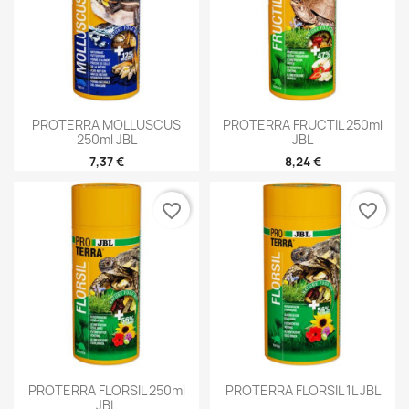
PROTERRA MOLLUSCUS
PROTERRA FRUCTIL 250ml
250ml JBL
JBL
7,37 €
8,24 €
favorite_border
favorite_border
PROTERRA FLORSIL 250ml
PROTERRA FLORSIL 1L JBL
JBL