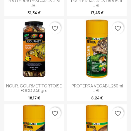
PROTERRA PESCARUS 2.5L
PROTERRA CRUSTARUS 1L
JBL
JBL
31,34 €
17,45 €
favorite_border
favorite_border
NOUR. GOURMET TORTOISE
PROTERRA VEGABIL 250ml
FOOD 340grs
JBL
18,17 €
8,24 €
favorite_border
favorite_border