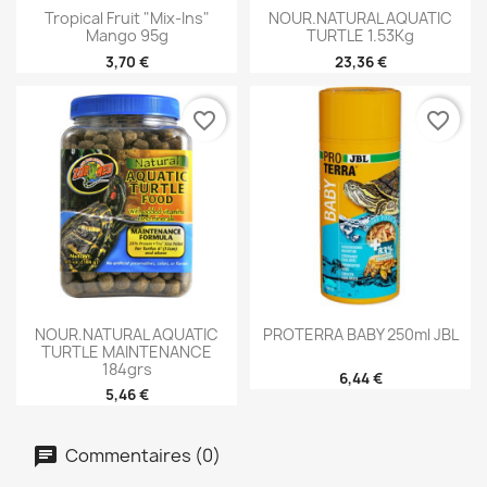
Tropical Fruit "Mix-Ins"
NOUR.NATURAL AQUATIC
Mango 95g
TURTLE 1.53Kg
3,70 €
23,36 €
favorite_border
favorite_border
NOUR.NATURAL AQUATIC
PROTERRA BABY 250ml JBL
TURTLE MAINTENANCE
184grs
6,44 €
5,46 €
Commentaires (0)