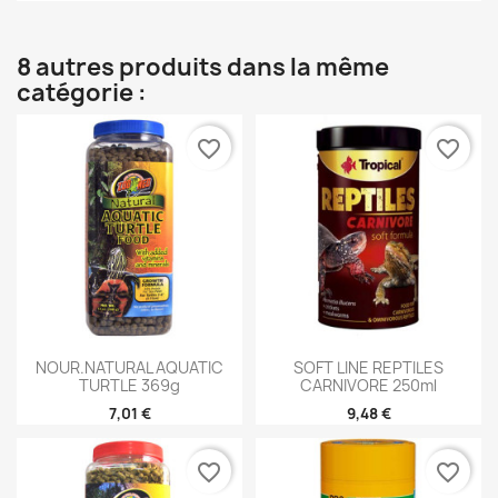
8 autres produits dans la même
catégorie :
favorite_border
favorite_border
NOUR.NATURAL AQUATIC
SOFT LINE REPTILES
TURTLE 369g
CARNIVORE 250ml
7,01 €
9,48 €
favorite_border
favorite_border