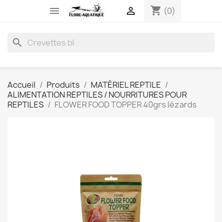
shopping_cart


(0)
search
Accueil
Produits
MATÉRIEL REPTILE
ALIMENTATION REPTILES / NOURRITURES POUR
REPTILES
FLOWER FOOD TOPPER 40grs lézards