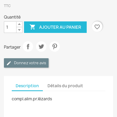
TTC
Quantité

favorite_border
AJOUTER AU PANIER
Partager
Donnez votre avis
Description
Détails du produit
compl.alim.pr.lézards