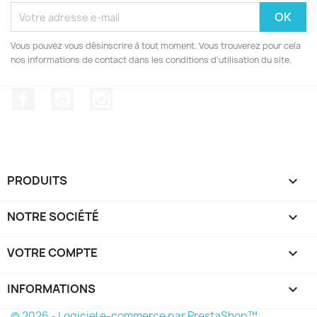
Vous pouvez vous désinscrire à tout moment. Vous trouverez pour cela
nos informations de contact dans les conditions d'utilisation du site.
Facebook
YouTube
Instagram
PRODUITS

NOTRE SOCIÉTÉ

VOTRE COMPTE

INFORMATIONS
keyboard_arrow_down
© 2026 - Logiciel e-commerce par PrestaShop™