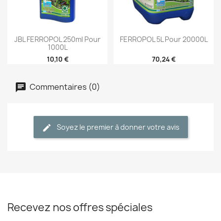
Transformation du chlore en chlorure inoffensif, le
chlore dangereux et les chloramines sont
neutralisés.
JBL FERROPOL 250ml Pour
FERROPOL 5L Pour 20000L
1000L
10,10 €
70,24 €
Commentaires (0)
Soyez le premier à donner votre avis
Recevez nos offres spéciales