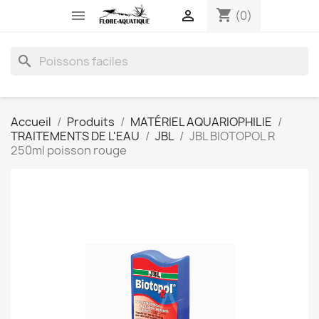
shopping_cart


(0)
search
Accueil
Produits
MATÉRIEL AQUARIOPHILIE
TRAITEMENTS DE L'EAU
JBL
JBL BIOTOPOL R
250ml poisson rouge